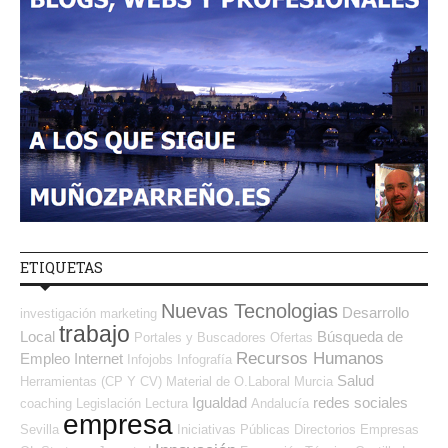
ETIQUETAS
Nuevas Tecnologias
Desarrollo
investigación
marketing
trabajo
Local
Búsqueda de
Portales y Buscadores Ofertas
Recursos Humanos
Empleo Internet
Infojobs
Infografía
Salud
Herramientas (CP Y CV)
Material de O.Laboral
Murcia
Igualdad
redes sociales
coaching
Legislación
Lectura
Andalucía
empresa
Sevilla
Iniciativas Públicas
Directorios Empresas