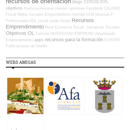
recursos de orientación
blogs
CONSEJOS
objetivos
marca profesional
clientes
opiniones
Facebook
CALIDAD
Fiscal
Redes Sociales Emprendedores
Aprodel CLM
recursos
F
Recursos
Profesionales ADL
social media
Guías
Emprendimiento
Rural
Economía Social - Iniciativas Sociales
Objetivos OL
Turismo
DIVERSIDAD
EMPREND
Voluntariado
recursos para la formación
apps
Emprendimiento
EUROPA
Publicaciones de Interés
WEBS AMIGAS