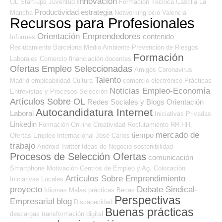
Innovación
OL
Start-ups
Juventud
Formación Técnica
Castilla La
Productividad
estrategia
Mancha
Networking
ocio
Valencia
Recursos para Profesionales
Orientación Emprendedores
contenido
Informes
Reclutamiento
Barcelona
Medio Ambiente
Prevención de Riesgos
Formación
Laborales
Comercio
financiación
docentes
Ofertas Empleo Seleccionadas
Amigos
Coronavirus
Talento
Madrid
empleabilidad
Cultura
comercio electrónico
Prácticas
Noticias Empleo-Economía
Entrevistas y Procesos Selección
Artículos Sobre OL
Redes Sociales y Blogs Orientación
Autocandidatura Internet
Laboral
Iniciativas Privadas
Linkedin
Formación On-line
Creatividad
Reclutamiento RR.HH.
mercado de
tiempo
Ofertas Empleo Internacional
José Carlos
trabajo
Android
Twitter
Ideas de Negocio
sostenibilidad
Procesos de Selección Ofertas
comunicación
Smartphone
Motivación
Centros de Empleo y Ag. Colocación
Artículos Sobre Emprendimiento
Iniciativas Locales
proyecto
Debate Sindical-
Idiomas
Malas prácticas
Becas
Perspectivas
Empresarial
blog
Discapacidad
Buenas prácticas
descargas
transformación digital