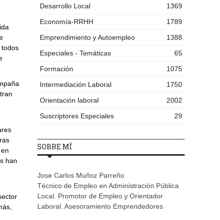
Desarrollo Local
1369
Economía-RRHH
1789
ida
e
Emprendimiento y Autoempleo
1388
 todos
Especiales - Temáticas
65
e
Formación
1075
ampaña
Intermediación Laboral
1750
tran
Orientación laboral
2002
Suscriptores Especiales
29
ares
ras
SOBRE MÍ
 en
es han
Jose Carlos Muñoz Parreño
Técnico de Empleo en Administración Pública
Local. Promotor de Empleo y Orientador
sector
Laboral. Asesoramiento Emprendedores
más,