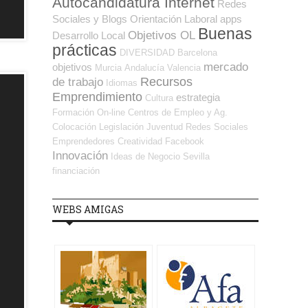
Autocandidatura Internet
Redes
Sociales y Blogs Orientación Laboral
apps
Buenas
Objetivos OL
Desarrollo Local
prácticas
DIVERSIDAD
Barcelona
mercado
objetivos
Murcia
Andalucía
Valencia
Recursos
de trabajo
Idiomas
Emprendimiento
estrategia
Cultura
Formación On-line
Centros de Empleo y Ag.
Colocación
Legislación
Juventud
Redes Sociales
Emprendedores
Creatividad
Facebook
Innovación
Ideas de Negocio
Sevilla
financiación
WEBS AMIGAS