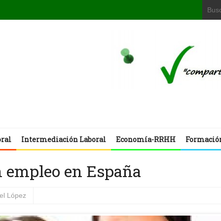
oral
Intermediación Laboral
Economía-RRHH
Formació
an empleo en España
el López