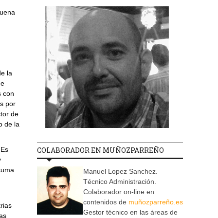
buena
e la
de
s con
s por
tor de
o de la
 Es
COLABORADOR EN MUÑOZPARREÑO
y
 suma
Manuel Lopez Sanchez.
Técnico Administración.
Colaborador on-line en
contenidos de
muñozparreño.es
rias
Gestor técnico en las áreas de
as