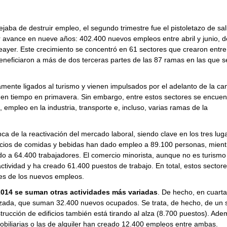
jaba de destruir empleo, el segundo trimestre fue el pistoletazo de sal
or avance en nueve años: 402.400 nuevos empleos entre abril y junio, d
eayer. Este crecimiento se concentró en 61 sectores que crearon entre
 beneficiaron a más de dos terceras partes de las 87 ramas en las que s
mente ligados al turismo y vienen impulsados por el adelanto de la c
buen tiempo en primavera. Sin embargo, entre estos sectores se encuen
empleo en la industria, transporte e, incluso, varias ramas de la
anca de la reactivación del mercado laboral, siendo clave en los tres lug
vicios de comidas y bebidas han dado empleo a 89.100 personas, mient
do a 64.400 trabajadores. El comercio minorista, aunque no es turismo
ctividad y ha creado 61.400 puestos de trabajo. En total, estos sector
es de los nuevos empleos.
2014 se suman otras actividades más variadas
. De hecho, en cuarta
alizada, que suman 32.400 nuevos ocupados. Se trata, de hecho, de un 
ucción de edificios también está tirando al alza (8.700 puestos). Ade
nmobiliarias o las de alquiler han creado 12.400 empleos entre ambas.