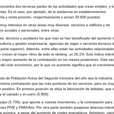
e concentra dos terceras partes de las actividades que crean empleo, y 
tas. Es el caso, por ejemplo, de la asistencia en establecimientos
inta y sexta posición, respectivamente y aúnan 39.600 puestos.
uy intensivo en otras áreas muy diversas: servicios a edificios y de
ios sociales o personales, entre otras.
les, técnicos y auxiliares los que más se han beneficiado del aumento d
sultoría y gestión empresarial, agencias de viajes o servicios técnicos 
a parte superior). Además, entre ellas están las actividades relacionada
crecen al mayor ritmo de todo el ránking: un 25,1%. Esto indica interé
n mayor aumento de la contratación en los meses posteriores. Este sec
 del ciclo económico, por lo que un aumento significa que el crecimient
ta de Población Activa del Segundo trimestre del año sea la industria.
misma contratación que las más punteras de los servicios, pero es mu
 en positivo. En primera posición se sitúa la fabricación de bebidas, que
 el calzado y el cuero (5.800).
uipo (5.700), que apunta a nuevas inversiones, y la contratación para
lanes PIVE y PIMA Aire. Por otra parte también posperan diversas indust
a química, a pesar del aumento de costes energéticos. Asimismo, ciert