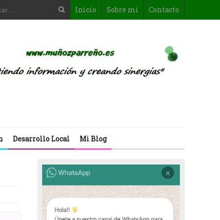
Inicio
Sobre mi
Contacto
n
Desarrollo Local
Mi Blog