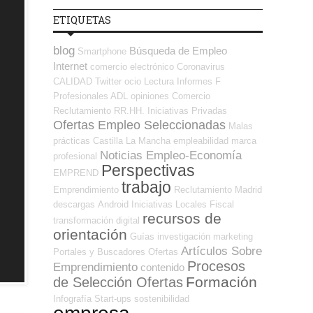
ETIQUETAS
blog
Búsqueda de Empleo
Smartphone
Internet
comercio electrónico
Coronavirus
CALIDAD
Twitter
ocio
Lectura
Informes
F
Profesionales ADL
opiniones
Comercio
Reclutamiento RR.HH.
Iniciativas Privadas
Ofertas Empleo Seleccionadas
Malas
prácticas
Castilla La Mancha
empleabilidad
marca
Noticias Empleo-Economía
profesional
Perspectivas
EMPREND
trabajo
Emprendimiento
Reclutamiento
Madrid
descargas
Android
Iniciativas Locales
Fiscal
recursos de
transformación digital
orientación
Guías
investigación
marketing
Artículos Sobre
Portales y Buscadores Ofertas
Procesos
Emprendimiento
contenido
Formación
de Selección Ofertas
Infografía
Start-ups
sostenibilidad