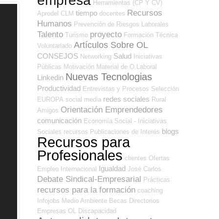
empresa
Herramientas (CP Y CV)
Recursos
tiempo
Aprodel CLM
docentes
Humanos
Prevención de Riesgos Laborales
Talento
proyecto
Turismo
Formación Técnica
Artículos Sobre OL
Voluntariado
CONSEJOS
Salud
Networking
Iniciativas
Públicas
Motivación
Material de O.Laboral
Nuevas Tecnologias
Linkedin
Productividad
Entrevistas y Procesos Selección
redes sociales
EUROPA
social media
Rural
Orientación Emprendedores
Amigos
comunicación
Economía Social - Iniciativas
blogs
Sociales
recursos
Publicaciones de Interés
Recursos para
Profesionales
clientes
Ofertas
Igualdad
Empleo Internacional
José Carlos
Debate Sindical-Empresarial
Prácticas
recursos para la formación
coaching
Infojobs
Medio Ambiente
Becas
Directorios
Empresas OL
Discapacidad