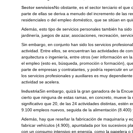
Sector servicios
No obstante, es el sector terciario el qu
parte de ellas se deriva a menudo del incremento de las ren
residenciales o del empleo doméstico, que se sitúan en qu
Además, esto tipo de servicios personales también ha sido m
jardinería, juegos de azar, asociaciones, recreación, servic
Sin embargo, en conjunto han sido los servicios profesiona
actividad. Entre ellos, se encuentran las actividades de con
arquitectura o ingeniería, entre otros (ver información en l
el empleo (esto es, búsqueda, promoción o formación), que 
parte de empresas y contratantes, y podría repercutir en u
los servicios profesionales y auxiliares es muy dependiente
actividad se acelera.
Industria
Sin embargo, quizá la gran ganadora de la Encues
cierto que ninguna de estas ramas, en concreto, mueve la 
significativo que 20, de las 24 actividades distintas, estén
9.100 empleos nuevos, seguida de la alimentación (8.400) y
Además, hay que reseñar la fabricación de maquinaria y eq
fabricar vehículos (4.900), apuntalada por los sucesivos p
con un consumo intensivo en energía, como la papelera o l