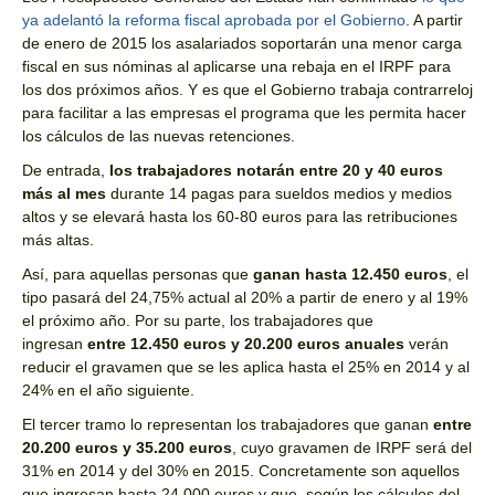
ya adelantó la reforma fiscal aprobada por el Gobierno
. A partir
de enero de 2015 los asalariados soportarán una menor carga
fiscal en sus nóminas al aplicarse una rebaja en el IRPF para
los dos próximos años. Y es que el Gobierno trabaja contrarreloj
para facilitar a las empresas el programa que les permita hacer
los cálculos de las nuevas retenciones.
De entrada,
los trabajadores notarán entre 20 y 40 euros
más al mes
durante 14 pagas para sueldos medios y medios
altos y se elevará hasta los 60-80 euros para las retribuciones
más altas.
Así, para aquellas personas que
ganan hasta 12.450 euros
, el
tipo pasará del 24,75% actual al 20% a partir de enero y al 19%
el próximo año. Por su parte, los trabajadores que
ingresan
entre 12.450 euros y 20.200 euros anuales
verán
reducir el gravamen que se les aplica hasta el 25% en 2014 y al
24% en el año siguiente.
El tercer tramo lo representan los trabajadores que ganan
entre
20.200 euros y 35.200 euros
, cuyo gravamen de IRPF será del
31% en 2014 y del 30% en 2015. Concretamente son aquellos
que ingresan hasta 24.000 euros y que, según los cálculos del