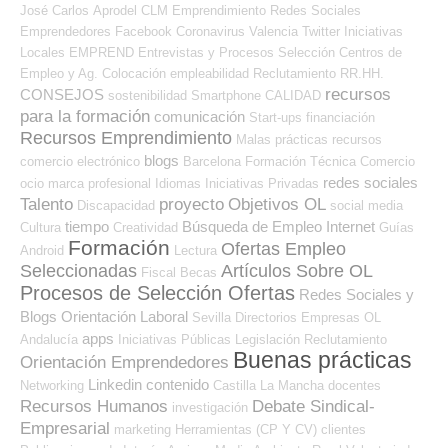
José Carlos
Aprodel CLM
Emprendimiento
Redes Sociales
Emprendedores
Facebook
Coronavirus
Valencia
Twitter
Iniciativas
Locales
EMPREND
Entrevistas y Procesos Selección
Centros de
Empleo y Ag. Colocación
empleabilidad
Reclutamiento RR.HH.
recursos
CONSEJOS
sostenibilidad
Smartphone
CALIDAD
para la formación
comunicación
Start-ups
financiación
Recursos Emprendimiento
Malas prácticas
recursos
blogs
comercio electrónico
Barcelona
Formación Técnica
Comercio
redes sociales
ocio
marca profesional
Idiomas
Iniciativas Privadas
Talento
proyecto
Objetivos OL
Discapacidad
social media
tiempo
Búsqueda de Empleo Internet
Cultura
Creatividad
Guías
Formación
Ofertas Empleo
Android
Lectura
Seleccionadas
Artículos Sobre OL
Fiscal
Becas
Procesos de Selección Ofertas
Redes Sociales y
Blogs Orientación Laboral
Sevilla
Directorios Empresas OL
apps
Andalucía
Iniciativas Públicas
Legislación
Reclutamiento
Buenas prácticas
Orientación Emprendedores
Linkedin
contenido
Networking
Castilla La Mancha
docentes
Recursos Humanos
Debate Sindical-
investigación
Empresarial
marketing
Herramientas (CP Y CV)
clientes