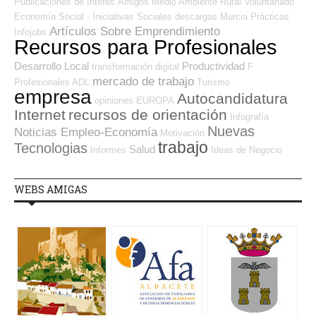
Publicaciones de Interés
Amigos
Medio Ambiente
Rural
Voluntariado
Economía Social - Iniciativas Sociales
descargas
Murcia
Prácticas
Artículos Sobre Emprendimiento
Infojobs
Recursos para Profesionales
Desarrollo Local
Productividad
transformación digital
F
mercado de trabajo
Profesionales ADL
Turismo
empresa
Autocandidatura
opiniones
EUROPA
Internet
recursos de orientación
Infografía
Nuevas
Noticias Empleo-Economía
Motivación
trabajo
Tecnologias
Salud
Informes
Ideas de Negocio
WEBS AMIGAS