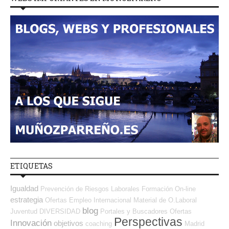
ETIQUETAS
Igualdad
Prevención de Riesgos Laborales
Formación On-line
estrategia
Ofertas Empleo Internacional
Material de O.Laboral
blog
Juventud
DIVERSIDAD
Portales y Buscadores Ofertas
Perspectivas
Innovación
objetivos
coaching
Madrid