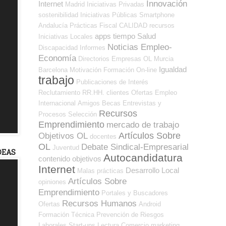
Innovación
Internet
Madrid
Iniciativas Privadas
sostenibilidad
Iniciativas Públicas
Smartphone
Andalucía
Prácticas
Fiscal
CALIDAD
recursos
apps
tiempo
Salud
Iniciativas Locales
Noticias Empleo-
Discapacidad
Informes
Economía
Directorios Empresas OL
Murcia
Igualdad
Barcelona
Motivación
Formación On-line
trabajo
Publicaciones de Interés
Reclutamiento RR.HH.
clientes
Ofertas Empleo
Internacional
Amigos
Becas
Entrevistas y
Recursos
Procesos Selección
Emprendimiento
mercado de trabajo
Artículos Sobre
Objetivos OL
docentes
OL
Debate Sindical-Empresarial
Juventud
DEAS
Autocandidatura
contenido
objetivos
Internet
Desarrollo Local
Malas prácticas
Artículos Sobre
opiniones
Emprendimiento
Portales y Buscadores
Recursos Humanos
Ofertas
Android
Formación Técnica
Prevención de Riesgos
Laborales
Start-ups
Lectura
Comercio
marketing