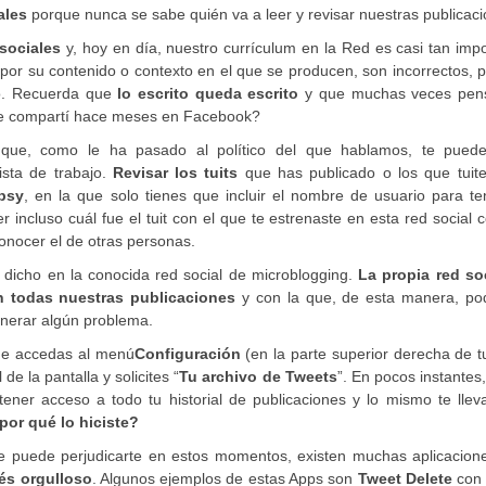
ales
porque nunca se sabe quién va a leer y revisar nuestras publicaci
sociales
y, hoy en día, nuestro currículum en la Red es casi tan imp
 por su contenido o contexto en el que se producen, son incorrectos,
po. Recuerda que
lo escrito queda escrito
y que muchas veces pe
 que compartí hace meses en Facebook?
 que, como le ha pasado al político del que hablamos, te puede
ista de trabajo.
Revisar los tuits
que has publicado o los que tuite
psy
, en la que solo tienes que incluir el nombre de usuario para t
r incluso cuál fue el tuit con el que te estrenaste en esta red social
onocer el de otras personas.
 dicho en la conocida red social de microblogging.
La propia red soc
an todas nuestras publicaciones
y con la que, de esta manera, p
nerar algún problema.
que accedas al menú
Configuración
(en la parte superior derecha de tu
 de la pantalla y solicites “
Tu archivo de Tweets
”. En pocos instantes,
tener acceso a todo tu historial de publicaciones y lo mismo te lle
por qué lo hiciste?
ue puede perjudicarte en estos momentos, existen muchas aplicacion
tés orgulloso
. Algunos ejemplos de estas Apps son
Tweet Delete
con 