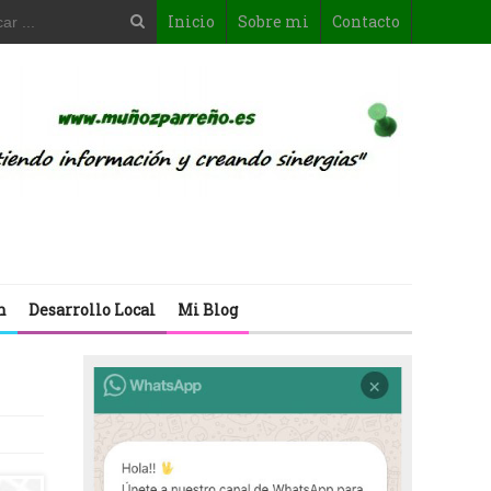
Inicio
Sobre mi
Contacto
n
Desarrollo Local
Mi Blog