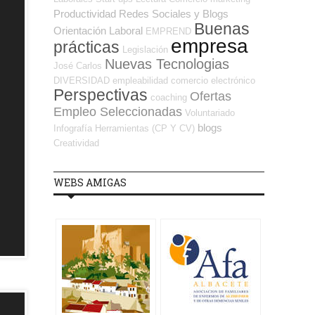
Productividad
Redes Sociales y Blogs
Buenas
Orientación Laboral
EMPREND
empresa
prácticas
Legislación
Nuevas Tecnologias
José Carlos
DIVERSIDAD
empleabilidad
comercio electrónico
Perspectivas
Ofertas
coaching
Empleo Seleccionadas
Voluntariado
blogs
Infografía
Herramientas (CP Y CV)
Creatividad
WEBS AMIGAS