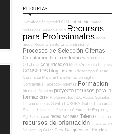
ETIQUETAS
estrategia
investigación
Aprodel CLM
marca
Recursos
profesional
Valencia
ocio
para Profesionales
social
media
Reclutamiento
Emprendimiento
Procesos de Selección Ofertas
Orientación Emprendedores
Material de
comunicación
O.Laboral
Medio Ambiente
Infojobs
blog
CONSEJOS
Linkedin
descargas
Cultura
Castilla La Mancha
transformación digital
Formación
Coronavirus
Facebook
Idiomas
proyecto
recursos para la
Ideas de Negocio
formación
F Profesionales ADL
Redes Sociales
Emprendedores
Sevilla
EUROPA
Twitter
Economía
Social - Iniciativas Sociales
Centros de Empleo y
Talento
redes sociales
Ag. Colocación
Turismo
recursos de orientación
financiación
Búsqueda de Empleo
Networking
Guías
Rural