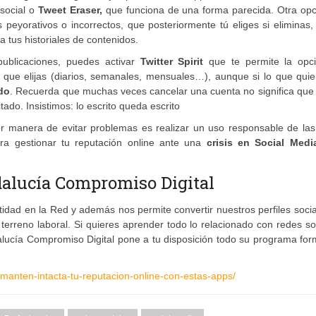
social o
Tweet Eraser,
que funciona de una forma parecida. Otra opc
peyorativos o incorrectos, que posteriormente tú eliges si eliminas,
 tus historiales de contenidos.
publicaciones, puedes activar
Twitter Spirit
que te permite la opc
que elijas (diarios, semanales, mensuales…), aunque si lo que quie
odo
. Recuerda que muchas veces cancelar una cuenta no significa que
ado. Insistimos: lo escrito queda escrito
r manera de evitar problemas es realizar un uso responsable de las
ra gestionar tu reputación online ante una
crisis en Social Medi
dalucía Compromiso Digital
ntidad en la Red y además nos permite convertir nuestros perfiles soci
terreno laboral. Si quieres aprender todo lo relacionado con redes so
ucía Compromiso Digital pone a tu disposición todo su programa form
/manten-intacta-tu-reputacion-online-con-estas-apps/