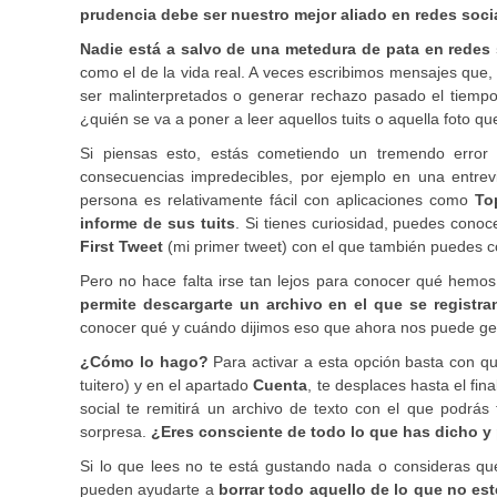
prudencia debe ser nuestro mejor aliado en redes soci
Nadie está a salvo de una metedura de pata en redes 
como el de la vida real. A veces escribimos mensajes que,
ser malinterpretados o generar rechazo pasado el tiem
¿quién se va a poner a leer aquellos tuits o aquella foto
Si piensas esto, estás cometiendo un tremendo error
consecuencias impredecibles, por ejemplo en una entrev
persona es relativamente fácil con aplicaciones como
To
informe de sus tuits
. Si tienes curiosidad, puedes conoce
First Tweet
(mi primer tweet) con el que también puedes c
Pero no hace falta irse tan lejos para conocer qué hemos
permite descargarte un archivo en el que se registr
conocer qué y cuándo dijimos eso que ahora nos puede ge
¿Cómo lo hago?
Para activar a esta opción basta con 
tuitero) y en el apartado
Cuenta
, te desplaces hasta el final
social te remitirá un archivo de texto con el que podrás 
sorpresa.
¿Eres consciente de todo lo que has dicho y 
Si lo que lees no te está gustando nada o consideras q
pueden ayudarte a
borrar todo aquello de lo que no es