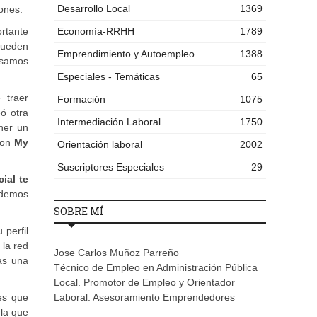
Desarrollo Local
1369
ones.
ortante
Economía-RRHH
1789
 pueden
Emprendimiento y Autoempleo
1388
nsamos
Especiales - Temáticas
65
 traer
Formación
1075
ó otra
Intermediación Laboral
1750
ener un
 con
My
Orientación laboral
2002
Suscriptores Especiales
29
ial te
odemos
SOBRE MÍ
 perfil
 la red
Jose Carlos Muñoz Parreño
vas una
Técnico de Empleo en Administración Pública
Local. Promotor de Empleo y Orientador
es que
Laboral. Asesoramiento Emprendedores
la que