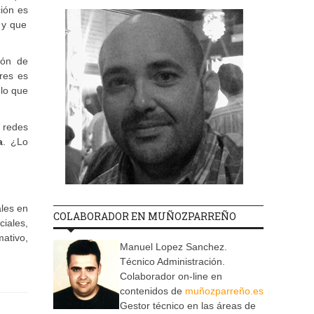
ión es
 y que
ión de
res es
 lo que
 redes
a
. ¿Lo
ales en
COLABORADOR EN MUÑOZPARREÑO
ciales,
ativo,
Manuel Lopez Sanchez.
Técnico Administración.
Colaborador on-line en
contenidos de
muñozparreño.es
Gestor técnico en las áreas de