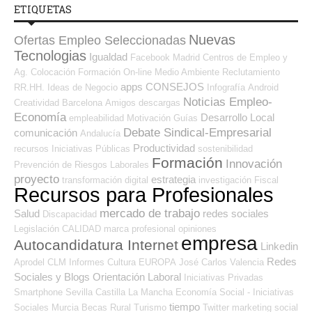
ETIQUETAS
Nuevas
Ofertas Empleo Seleccionadas
Tecnologias
Igualdad
Facebook
Madrid
Centros de Empleo y
Ag. Colocación
Formación On-line
Medio Ambiente
Reclutamiento
apps
CONSEJOS
RR.HH.
Ideas de Negocio
Infografía
Android
Noticias Empleo-
Creatividad
Barcelona
Amigos
descargas
Economía
Desarrollo Local
empleabilidad
Motivación
Guías
Debate Sindical-Empresarial
comunicación
Andalucía
Productividad
recursos
Iniciativas Públicas
sostenibilidad
Formación
Innovación
Prevención de Riesgos Laborales
proyecto
estrategia
transformación digital
investigación
Fiscal
Recursos para Profesionales
mercado de trabajo
Salud
redes sociales
Discapacidad
Legislación
CALIDAD
marca profesional
opiniones
empresa
Autocandidatura Internet
Linkedin
Redes
Aprodel CLM
Informes
Cultura
EUROPA
José Carlos
Valencia
Sociales y Blogs Orientación Laboral
Iniciativas Privadas
Smartphone
Sevilla
Castilla La Mancha
Economía Social - Iniciativas
tiempo
Sociales
Murcia
Becas
Rural
Turismo
Twitter
marketing
social