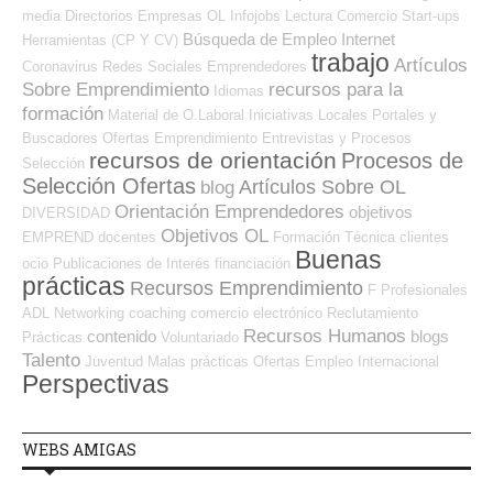
media
Directorios Empresas OL
Infojobs
Lectura
Comercio
Start-ups
Búsqueda de Empleo Internet
Herramientas (CP Y CV)
trabajo
Artículos
Coronavirus
Redes Sociales Emprendedores
Sobre Emprendimiento
recursos para la
Idiomas
formación
Material de O.Laboral
Iniciativas Locales
Portales y
Buscadores Ofertas
Emprendimiento
Entrevistas y Procesos
recursos de orientación
Procesos de
Selección
Selección Ofertas
Artículos Sobre OL
blog
Orientación Emprendedores
objetivos
DIVERSIDAD
Objetivos OL
EMPREND
docentes
Formación Técnica
clientes
Buenas
ocio
Publicaciones de Interés
financiación
prácticas
Recursos Emprendimiento
F Profesionales
ADL
Networking
coaching
comercio electrónico
Reclutamiento
Recursos Humanos
contenido
blogs
Prácticas
Voluntariado
Talento
Juventud
Malas prácticas
Ofertas Empleo Internacional
Perspectivas
WEBS AMIGAS