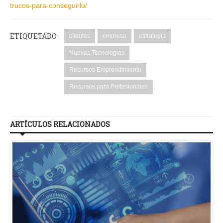
trucos-para-conseguirlo/
ETIQUETADO
clientes
empresa
estrategia
Nuevas Tecnologias
Recursos Emprendimiento
Recursos para Profesionales
ARTÍCULOS RELACIONADOS