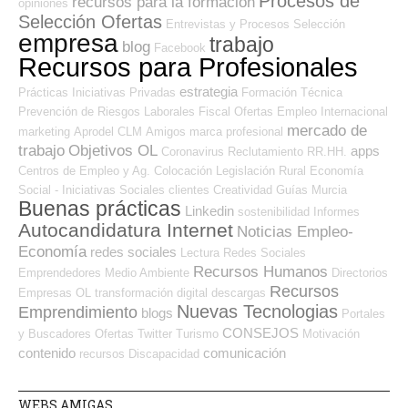
Procesos de
recursos para la formación
opiniones
Selección Ofertas
Entrevistas y Procesos Selección
empresa
trabajo
blog
Facebook
Recursos para Profesionales
estrategia
Prácticas
Iniciativas Privadas
Formación Técnica
Prevención de Riesgos Laborales
Fiscal
Ofertas Empleo Internacional
mercado de
marketing
Aprodel CLM
Amigos
marca profesional
trabajo
Objetivos OL
apps
Coronavirus
Reclutamiento RR.HH.
Centros de Empleo y Ag. Colocación
Legislación
Rural
Economía
Social - Iniciativas Sociales
clientes
Creatividad
Guías
Murcia
Buenas prácticas
Linkedin
sostenibilidad
Informes
Autocandidatura Internet
Noticias Empleo-
Economía
redes sociales
Lectura
Redes Sociales
Recursos Humanos
Emprendedores
Medio Ambiente
Directorios
Recursos
Empresas OL
transformación digital
descargas
Nuevas Tecnologias
Emprendimiento
blogs
Portales
CONSEJOS
y Buscadores Ofertas
Twitter
Turismo
Motivación
contenido
comunicación
recursos
Discapacidad
WEBS AMIGAS