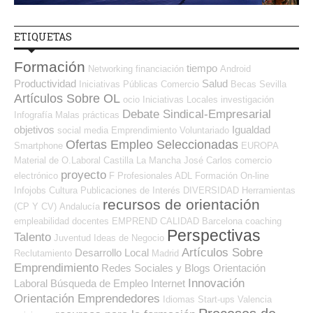
ETIQUETAS
Formación
tiempo
Networking
financiación
Android
Productividad
Salud
Iniciativas Públicas
Comercio
Becas
Sevilla
Artículos Sobre OL
ocio
Iniciativas Locales
investigación
Debate Sindical-Empresarial
Infografía
Malas prácticas
objetivos
Igualdad
social media
Emprendimiento
Voluntariado
Ofertas Empleo Seleccionadas
Smartphone
EUROPA
Material de O.Laboral
Castilla La Mancha
José Carlos
comercio
proyecto
electrónico
F Profesionales ADL
Formación On-line
Infojobs
Cultura
Publicaciones de Interés
DIVERSIDAD
Herramientas
recursos de orientación
(CP Y CV)
Andalucía
empleabilidad
docentes
EMPREND
CALIDAD
Barcelona
coaching
Perspectivas
Talento
Juventud
Ideas de Negocio
Artículos Sobre
Desarrollo Local
Reclutamiento
Madrid
Emprendimiento
Redes Sociales y Blogs Orientación
Innovación
Laboral
Búsqueda de Empleo Internet
Orientación Emprendedores
Idiomas
Start-ups
Valencia