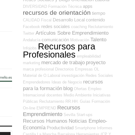
apps
DIVERSIDAD
Formación Técnica
recursos de orientación
tiempo
Desarrollo Local
contenido
CALIDAD
Fiscal
redes sociales
Facebook
coaching
Reclutamiento
Artículos Sobre Emprendimiento
Twitter
Talento
comunicación
Andalucía
Motivación
Recursos para
Infojobs
Profesionales
empleabilidad
mercado de trabajo
proyecto
marketing
marca profesional
Directorios Empresas OL
Material de O.Laboral
investigación
Redes Sociales
rreño.es
recursos
Emprendedores
Ideas de Negocio
para la formación
blog
Ofertas Empleo
Internacional
docentes
Medio Ambiente
Iniciativas
Públicas
Reclutamiento RR.HH.
Guías
Formación
Recursos
On-line
EMPREND
Emprendimiento
Sevilla
Start-ups
Recursos Humanos
Noticias Empleo-
Economía
Productividad
Smartphone
Informes
Castilla La Mancha
Barcelona
Herramientas (CP Y