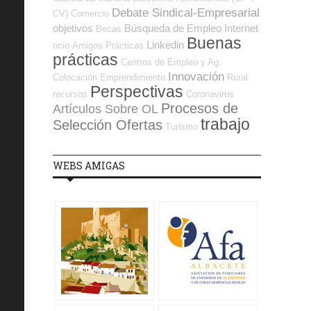
Debate Sindical-Empresarial
CV)
Comercio
objetivos
Búsqueda de Empleo Internet
Becas
Buenas
Linkedin
ocio
Amigos
Prácticas
prácticas
Centros de Empleo y Ag.
Innovación
Colocación
Emprendimiento
Rural
Perspectivas
recursos
Coronavirus
Procesos de
Artículos Sobre OL
trabajo
Selección Ofertas
Turismo
WEBS AMIGAS