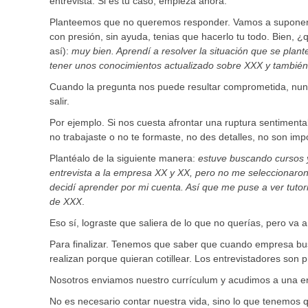
entrevista. Si es tu caso, empieza ahora.
Planteemos que no queremos responder. Vamos a suponer 
con presión, sin ayuda, tenias que hacerlo tu todo. Bien, ¿
así):
muy bien. Aprendí a resolver la situación que se plan
tener unos conocimientos actualizado sobre XXX y también 
Cuando la pregunta nos puede resultar comprometida, nunca
salir.
Por ejemplo. Si nos cuesta afrontar una ruptura sentiment
no trabajaste o no te formaste, no des detalles, no son imp
Plantéalo de la siguiente manera:
estuve buscando cursos y
entrevista a la empresa XX y XX, pero no me seleccionaro
decidí aprender por mi cuenta. Así que me puse a ver tuto
de XXX
.
Eso sí, lograste que saliera de lo que no querías, pero va
Para finalizar. Tenemos que saber que cuando empresa busc
realizan porque quieran cotillear. Los entrevistadores son 
Nosotros enviamos nuestro currículum y acudimos a una en
No es necesario contar nuestra vida, sino lo que tenemos