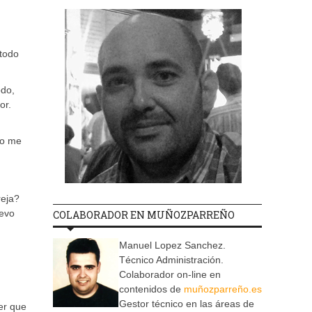
 todo
odo,
or.
no me
reja?
uevo
COLABORADOR EN MUÑOZPARREÑO
Manuel Lopez Sanchez.
Técnico Administración.
Colaborador on-line en
contenidos de
muñozparreño.es
Gestor técnico en las áreas de
er que