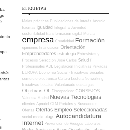
ETIQUETAS
aba
lgo
Malas prácticas
Publicaciones de Interés
Android
é
Igualdad
Idiomas
Infografía
Juventud
sostenibilidad
transformación digital
Murcia
ntenta
empresa
Formación
Creatividad
Orientación
opiniones
financiación
empo
Emprendedores
estrategia
Entrevistas y
Salud
Procesos Selección
José Carlos
F
Profesionales ADL
Legislación
Iniciativas Privadas
EUROPA
Economía Social - Iniciativas Sociales
había,
comercio electrónico
Cultura
Lectura
Networking
entos
Iniciativas Locales
Voluntariado
descargas
Objetivos OL
CONSEJOS
Discapacidad
Nuevas Tecnologias
Valencia
Madrid
clientes
Aprodel CLM
Portales y Buscadores
Ofertas Empleo Seleccionadas
Ofertas
Autocandidatura
blogs
social media
.
Internet
Prevención de Riesgos Laborales
s
Redes Sociales y Blogs Orientación Laboral