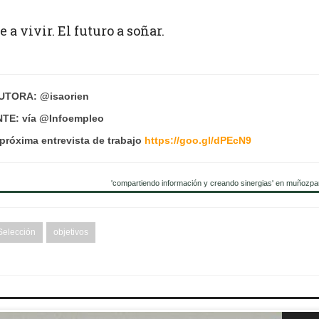
 a vivir. El futuro a soñar.
UTORA: @isaorien
TE: vía @Infoempleo
próxima entrevista de trabajo
https://goo.gl/dPEcN9
'compartiendo información y creando sinergias' en muñozpa
Selección
objetivos