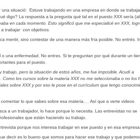
una situació: Estuve trabajando en una empresa en donde se trabaj
qué digo? La respuesta a la pregunta qué tal en el puesto XXX sería (a
teaba en cada momento. Esto significó que me especialicé en XXX, logr
a trabajar con objetivos.
 mentir, sino contestar de una manera más fría posible. No entrés. I
al o una enfermedad. No entres. Si te preguntan por qué durante un ti
ortantes para el puesto.
 trabajo, pero la situación de estos años, me fue imposible. Acudí a
n. Como los cursos sobre la materia XXX no me seleccionaba o no los 
riales sobre XXX y por eso le pose en el currículum que tengo conocimi
 a comentar lo que sabes sobre esa materia…. Así que a verte videos.
a a un trabajador, lo hace porque lo necesita. Las entrevistas no se
profesionales que están haciendo su trabajo.
trevista porque nos interesa trabajar en ese puesto y en esa empresa
 que decir es lo bueno que somos para hacer ese trabajo y que podemo