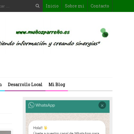
Inicio
Sobre mi
Contacto
n
Desarrollo Local
Mi Blog