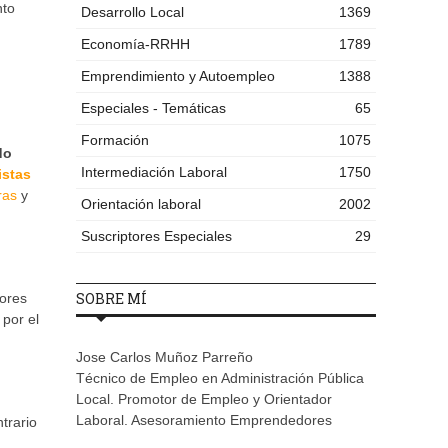
nto
Desarrollo Local
1369
Economía-RRHH
1789
Emprendimiento y Autoempleo
1388
Especiales - Temáticas
65
Formación
1075
do
Intermediación Laboral
1750
istas
ras
y
Orientación laboral
2002
Suscriptores Especiales
29
SOBRE MÍ
iores
 por el
Jose Carlos Muñoz Parreño
Técnico de Empleo en Administración Pública
Local. Promotor de Empleo y Orientador
Laboral. Asesoramiento Emprendedores
ntrario