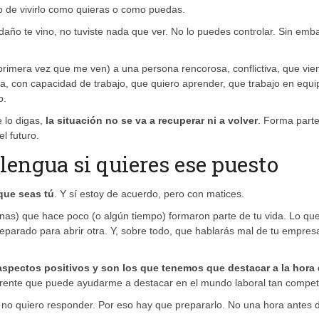
ho de vivirlo como quieras o como puedas.
daño te vino, no tuviste nada que ver. No lo puedes controlar. Sin emb
rimera vez que me ven) a una persona rencorosa, conflictiva, que vie
a, con capacidad de trabajo, que quiero aprender, que trabajo en equi
o.
 lo digas,
la situación no se va a recuperar ni a volver
. Forma part
el futuro.
lengua si quieres ese puesto
 que seas tú
. Y sí estoy de acuerdo, pero con matices.
onas) que hace poco (o algún tiempo) formaron parte de tu vida. Lo qu
parado para abrir otra. Y, sobre todo, que hablarás mal de tu empresa 
spectos positivos y son los que tenemos que destacar a la hora
erente que puede ayudarme a destacar en el mundo laboral tan competi
 no quiero responder. Por eso hay que prepararlo. No una hora antes d