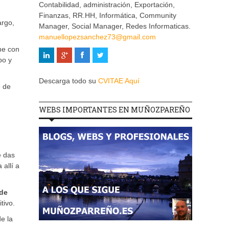
Contabilidad, administración, Exportación,
Finanzas, RR.HH, Informática, Community
argo,
Manager, Social Manager, Redes Informaticas.
manuellopezsanchez73@gmail.com
ne con
po y
Descarga todo su
CVITAE Aquí
e de
WEBS IMPORTANTES EN MUÑOZPAREÑO
e das
allí a
 de
tivo.
e la