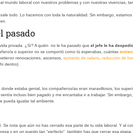
al mundo laboral con nuestros problemas y con nuestras vivencias, ta
, sale todo. Lo hacemos con toda la naturalidad. Sin embargo, estamos
nen.
el pasado
 vida privada. ¿Sí? A quién no le ha pasado que
el jefe le ha despedi
ñero/a o superior no se comportó como tú esperabas, cuántas
entrev
metieron renovaciones, ascensos,
aumento de salario
,
reducción de ho
hí dentro).
a donde estaba genial, los compañeros/as eran maravillosos, los super
 sentía incluso bien pagado y me encantaba ir a trabajar. Sin embargo,
e pueda igualar tal ambiente.
ahí. Se nota que aún no has cerrado esa parte de tu vida laboral. Y al co
presa y en un puesto tan “perfecto”, también hay que cerrar esa etapa.