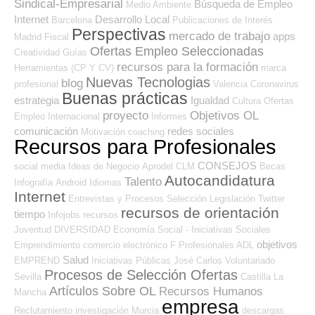
Sindical-Empresarial
Búsqueda de Empleo
Medio Ambiente
Internet
Desarrollo Local
Barcelona
Publicaciones de Interés
Perspectivas
mercado de trabajo
apps
Madrid
Fiscal
Ofertas Empleo Seleccionadas
Creatividad
Guías
recursos para la formación
Herramientas (CP Y CV)
marca
Nuevas Tecnologias
blog
profesional
Valencia
Coronavirus
Buenas prácticas
estrategia
Igualdad
Cultura
Ofertas
proyecto
Objetivos OL
Empleo Internacional
Informes
comunicación
redes sociales
Motivación
coaching
Recursos para Profesionales
CONSEJOS
social media
Ideas de Negocio
Aprodel CLM
Becas
Autocandidatura
Talento
Infografía
Android
Idiomas
Internet
Entrevistas y Procesos Selección
Legislación
Twitter
recursos de orientación
tiempo
Infojobs
recursos
Juventud
DIVERSIDAD
Economía Social - Iniciativas Sociales
objetivos
Emprendimiento
comercio electrónico
F Profesionales ADL
Salud
EMPREND
Iniciativas Públicas
José Carlos
Voluntariado
Procesos de Selección Ofertas
Sevilla
Castilla La
Artículos Sobre OL
Recursos Humanos
Mancha
empresa
Reclutamiento
investigación
Murcia
descargas