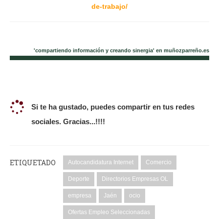
de-trabajo/
'compartiendo información y creando sinergia' en muñozparreño.es
Si te ha gustado, puedes compartir en tus redes
sociales. Gracias...!!!!
ETIQUETADO
Autocandidatura Internet
Comercio
Deporte
Directorios Empresas OL
empresa
Jaén
ocio
Ofertas Empleo Seleccionadas