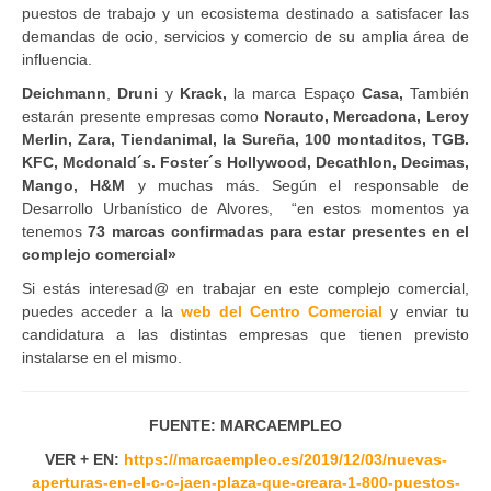
puestos de trabajo y un ecosistema destinado a satisfacer las
demandas de ocio, servicios y comercio de su amplia área de
influencia.
Deichmann
,
Druni
y
Krack,
la marca Espaço
Casa,
También
estarán presente empresas como
Norauto, Mercadona, Leroy
Merlin, Zara, Tiendanimal, la Sureña, 100 montaditos, TGB.
KFC, Mcdonald´s. Foster´s Hollywood, Decathlon, Decimas,
Mango, H&M
y muchas más. Según el responsable de
Desarrollo Urbanístico de Alvores, “en estos momentos ya
tenemos
73 marcas confirmadas para estar presentes en el
complejo comercial»
Si estás interesad@ en trabajar en este complejo comercial,
puedes acceder a la
web del Centro Comercial
y enviar tu
candidatura a las distintas empresas que tienen previsto
instalarse en el mismo.
FUENTE: MARCAEMPLEO
VER + EN:
https://marcaempleo.es/2019/12/03/nuevas-
aperturas-en-el-c-c-jaen-plaza-que-creara-1-800-puestos-