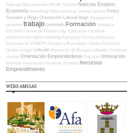
Noticias Empleo-
Start-ups
Reclutamiento RR.HH.
Turismo
Economía
Redes
Networking
Malas prácticas
clientes
Lectura
Sociales y Blogs Orientación Laboral
blogs
Discapacidad
trabajo
Formación
contenido
opiniones
Andalucía
CALIDAD
Centros de Empleo y Ag. Colocación
Facebook
transformación digital
marketing
Formación Técnica
Directorios
Empresas OL
EUROPA
Portales y Buscadores Ofertas
Formación
Linkedin
On-line
Amigos
Prevención de Riesgos Laborales
Iniciativas
Orientación Emprendedores
Innovación
Locales
Prácticas
Recursos
docentes
financiación
Iniciativas Privadas
Emprendimiento
WEBS AMIGAS