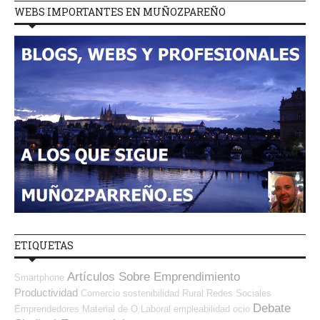
WEBS IMPORTANTES EN MUÑOZPAREÑO
ETIQUETAS
Artículos Sobre Emprendimiento
Smartphone
Productividad
Comercio
sostenibilidad
Rural
Redes Sociales
Debate
Emprendedores
Material de O.Laboral
empleabilidad
ocio