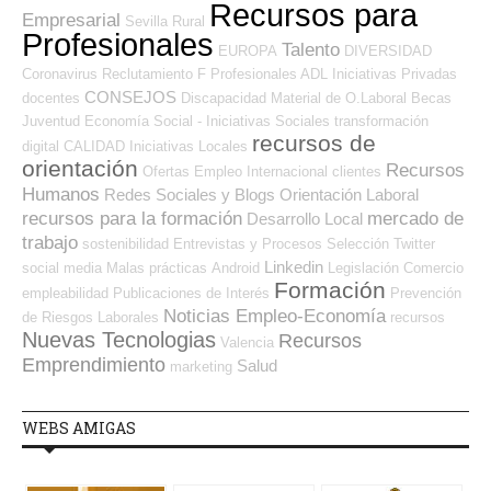
Recursos para
Empresarial
Sevilla
Rural
Profesionales
Talento
EUROPA
DIVERSIDAD
Coronavirus
Reclutamiento
F Profesionales ADL
Iniciativas Privadas
CONSEJOS
docentes
Discapacidad
Material de O.Laboral
Becas
Juventud
Economía Social - Iniciativas Sociales
transformación
recursos de
digital
CALIDAD
Iniciativas Locales
orientación
Recursos
Ofertas Empleo Internacional
clientes
Humanos
Redes Sociales y Blogs Orientación Laboral
recursos para la formación
mercado de
Desarrollo Local
trabajo
sostenibilidad
Entrevistas y Procesos Selección
Twitter
Linkedin
social media
Malas prácticas
Android
Legislación
Comercio
Formación
empleabilidad
Publicaciones de Interés
Prevención
Noticias Empleo-Economía
de Riesgos Laborales
recursos
Nuevas Tecnologias
Recursos
Valencia
Emprendimiento
Salud
marketing
WEBS AMIGAS