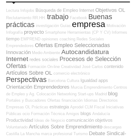
Objetivos OL
Búsqueda de Empleo Internet
Lectura
Infojobs
trabajo
Buenas
Reclutamiento RR.HH.
Facebook
empresa
prácticas
investigación
Guías
Motivación
proyecto
Infografía
Smartphone
Herramientas (CP Y CV)
Informes
tiempo
EMPREND
opiniones
coaching
Redes Sociales
Ofertas Empleo Seleccionadas
Emprendedores
Autocandidatura
Innovación
Medio Ambiente
Internet
Procesos de Selección
redes sociales
Ofertas
contenido
Formación On-line
Creatividad
José Carlos
Artículos Sobre OL
comercio electrónico
Perspectivas
Igualdad
apps
Barcelona
Cultura
Orientación Emprendedores
Murcia
Emprendimiento
Centros
blog
de Empleo y Ag. Colocación
Networking
Start-ups
Madrid
Portales y Buscadores Ofertas
financiación
Idiomas
Directorios
estrategia
Empresas OL
Prácticas
Aprodel CLM
Fiscal
Iniciativas
blogs
Públicas
ocio
Formación Técnica
Amigos
Andalucía
Productividad
comunicación
objetivos
Ideas de Negocio
Artículos Sobre Emprendimiento
Voluntariado
descargas
Debate Sindical-
Castilla La Mancha
marca profesional
Turismo