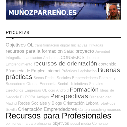
ETIQUETAS
Objetivos OL
transformación digital
Iniciativas Privadas
recursos para la formación
proyecto
Salud
Juventud
CONSEJOS
Infografía
financiación
Andalucía
docentes
recursos de orientación
contenido
Emprendimiento
Buenas
Búsqueda de Empleo Internet
Prácticas
Legislación
prácticas
Becas
Redes Sociales Emprendedores
Portales y
Buscadores Ofertas
Economía Social - Iniciativas Sociales
Formación
Directorios Empresas OL
ocio
Android
Ideas de
Perspectivas
Negocio
EUROPA
Amigos
Discapacidad
Redes Sociales y Blogs Orientación Laboral
Madrid
Start-ups
Orientación Emprendedores
Sevilla
Cultura
coaching
recursos
Recursos para Profesionales
objetivos
opiniones
marca profesional
social media
Comercio