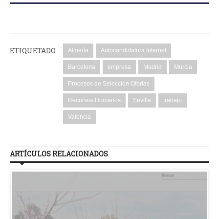
ETIQUETADO
Almería
Autocandidatura Internet
Barcelona
empresa
Madrid
Murcia
Procesos de Selección Ofertas
Recursos Humanos
Sevilla
trabajo
Valencia
ARTÍCULOS RELACIONADOS