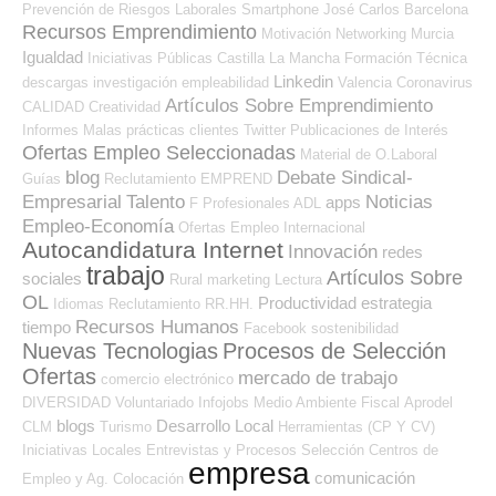
Prevención de Riesgos Laborales
Smartphone
José Carlos
Barcelona
Recursos Emprendimiento
Motivación
Networking
Murcia
Igualdad
Iniciativas Públicas
Castilla La Mancha
Formación Técnica
Linkedin
descargas
investigación
empleabilidad
Valencia
Coronavirus
Artículos Sobre Emprendimiento
CALIDAD
Creatividad
Informes
Malas prácticas
clientes
Twitter
Publicaciones de Interés
Ofertas Empleo Seleccionadas
Material de O.Laboral
blog
Debate Sindical-
Guías
Reclutamiento
EMPREND
Empresarial
Talento
Noticias
apps
F Profesionales ADL
Empleo-Economía
Ofertas Empleo Internacional
Autocandidatura Internet
Innovación
redes
trabajo
Artículos Sobre
sociales
Rural
marketing
Lectura
OL
Productividad
estrategia
Idiomas
Reclutamiento RR.HH.
Recursos Humanos
tiempo
Facebook
sostenibilidad
Nuevas Tecnologias
Procesos de Selección
Ofertas
mercado de trabajo
comercio electrónico
DIVERSIDAD
Voluntariado
Infojobs
Medio Ambiente
Fiscal
Aprodel
blogs
Desarrollo Local
CLM
Turismo
Herramientas (CP Y CV)
Iniciativas Locales
Entrevistas y Procesos Selección
Centros de
empresa
comunicación
Empleo y Ag. Colocación