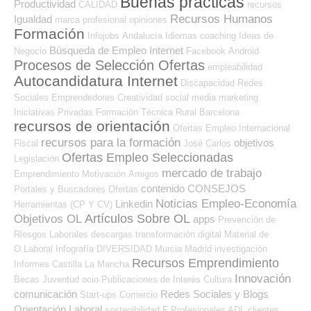
Buenas prácticas
Productividad
CALIDAD
recursos
Recursos Humanos
Igualdad
marca profesional
opiniones
Formación
Infojobs
Andalucía
Idiomas
coaching
Ideas de
Búsqueda de Empleo Internet
Negocio
Facebook
Android
Procesos de Selección Ofertas
empleabilidad
Autocandidatura Internet
Discapacidad
Redes
Sociales Emprendedores
Creatividad
social media
marketing
Iniciativas Privadas
Formación Técnica
Rural
Barcelona
recursos de orientación
Ofertas Empleo Internacional
recursos para la formación
objetivos
Fiscal
José Carlos
Ofertas Empleo Seleccionadas
Legislación
mercado de trabajo
Emprendimiento
Motivación
Amigos
contenido
CONSEJOS
Portales y Buscadores Ofertas
Noticias Empleo-Economía
Linkedin
Herramientas (CP Y CV)
Artículos Sobre OL
Objetivos OL
apps
Prevención de
Riesgos Laborales
descargas
transformación digital
Material de
O.Laboral
Infografía
DIVERSIDAD
Murcia
Madrid
investigación
Recursos Emprendimiento
Informes
Castilla La Mancha
Innovación
Becas
Juventud
ocio
Publicaciones de Interés
Cultura
comunicación
Redes Sociales y Blogs
Start-ups
Comercio
Orientación Laboral
sostenibilidad
F Profesionales ADL
clientes