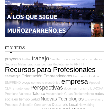
ETIQUETAS
trabajo
proyecto
Twitter
Sevilla
Economía Social - Iniciativas
Sociales
Malas prácticas
Lectura
Reclutamiento RR.HH.
Recursos para Profesionales
Orientación Emprendedores
estrategia
Formación On-line
empresa
blogs
EMPREND
comercio electrónico
Aprodel
Perspectivas
CLM
Smartphone
docentes
Turismo
EUROPA
Talento
redes
Prácticas
Valencia
Voluntariado
Guías
Reclutamiento
Nuevas Tecnologias
sociales
tiempo
Salud
Entrevistas y
Desarrollo Local
Procesos Selección
Coronavirus
Networking