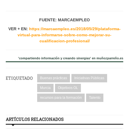
FUENTE: MARCAEMPLEO
VER + EN:
https://marcaempleo.es/2018/05/29/plataforma-
virtual-para-informarse-sobre-como-mejorar-su-
cualificacion-profesional/
'compartiendo información y creando sinergias' en muñozparreño.es
ETIQUETADO
Buenas prácticas
Iniciativas Públicas
Murcia
Objetivos OL
recursos para la formación
Talento
ARTÍCULOS RELACIONADOS