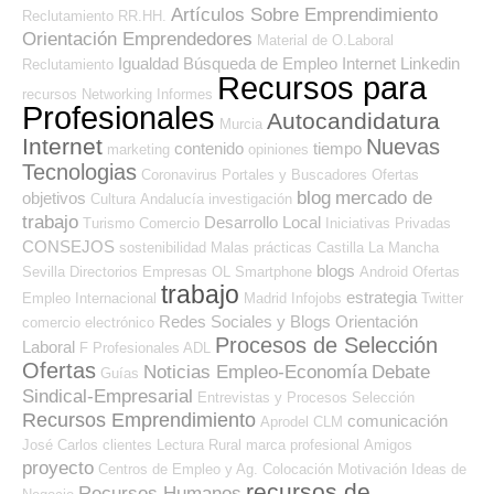
Artículos Sobre Emprendimiento
Reclutamiento RR.HH.
Orientación Emprendedores
Material de O.Laboral
Igualdad
Búsqueda de Empleo Internet
Linkedin
Reclutamiento
Recursos para
recursos
Networking
Informes
Profesionales
Autocandidatura
Murcia
Internet
Nuevas
contenido
tiempo
marketing
opiniones
Tecnologias
Coronavirus
Portales y Buscadores Ofertas
blog
mercado de
objetivos
Cultura
Andalucía
investigación
trabajo
Desarrollo Local
Turismo
Comercio
Iniciativas Privadas
CONSEJOS
sostenibilidad
Malas prácticas
Castilla La Mancha
blogs
Sevilla
Directorios Empresas OL
Smartphone
Android
Ofertas
trabajo
estrategia
Empleo Internacional
Madrid
Infojobs
Twitter
Redes Sociales y Blogs Orientación
comercio electrónico
Procesos de Selección
Laboral
F Profesionales ADL
Ofertas
Noticias Empleo-Economía
Debate
Guías
Sindical-Empresarial
Entrevistas y Procesos Selección
Recursos Emprendimiento
comunicación
Aprodel CLM
José Carlos
clientes
Lectura
Rural
marca profesional
Amigos
proyecto
Centros de Empleo y Ag. Colocación
Motivación
Ideas de
recursos de
Recursos Humanos