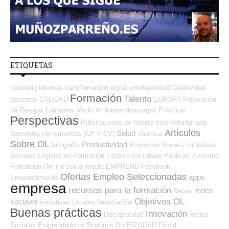
ETIQUETAS
coaching
Idiomas
transformación digital
empleabilidad
Creatividad
Formación
Talento
docentes
CALIDAD
EUROPA
Prevención
de Riesgos Laborales
Medio Ambiente
descargas
Prácticas
Perspectivas
Publicaciones de Interés
ocio
Voluntariado
Artículos
Salud
Barcelona
Herramientas (CP Y CV)
Valencia
Sobre OL
Productividad
Infografía
Economía Social - Iniciativas
Sociales
Legislación
Formación Técnica
Iniciativas Públicas
Juventud
Formación On-line
social media
EMPREND
Facebook
Ofertas Empleo Seleccionadas
apps
Emprendimiento
empresa
recursos para la formación
redes
Becas
Objetivos OL
sociales
Iniciativas Locales
financiación
Buenas prácticas
Innovación
Discapacidad
Redes
Sociales Emprendedores
Start-ups
DIVERSIDAD
Fiscal