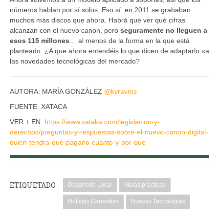
números hablan por sí solos. Eso sí: en 2011 se grababan
muchos más discos que ahora. Habrá que ver qué cifras
alcanzan con el nuevo canon, pero
seguramente no lleguen a
esos 115 millones
… al menos de la forma en la que está
planteado. ¿A que ahora entendéis lo que dicen de adaptarlo «a
las novedades tecnológicas del mercado?
AUTORA: MARÍA GONZÁLEZ
@kyravms
FUENTE: XATACA
VER + EN.
https://www.xataka.com/legislacion-y-
derechos/preguntas-y-respuestas-sobre-el-nuevo-canon-digital-
quien-tendra-que-pagarlo-cuanto-y-por-que
ETIQUETADO
Desarrollo Local
Malas prácticas
Notícias Generales
Nuevas Tecnologias