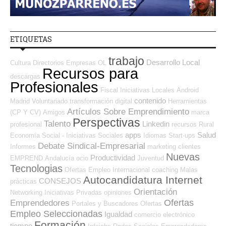
ETIQUETAS
trabajo
Desarrollo Local
Cultura
Directorios Empresas OL
Recursos para
descargas
Profesionales
Fiscal
Iniciativas Locales
Android
contenido
Madrid
Voluntariado
transformación digital
Herramientas
Artículos Sobre Emprendimiento
(CP Y CV)
Amigos
marca
Perspectivas
Talento
Linkedin
profesional
recursos
Rural
apps
Salud
Economía Social - Iniciativas Sociales
Idiomas
Start-ups
Debate Sindical-Empresarial
Informes
marketing
clientes
Nuevas
Productividad
EMPREND
Andalucía
ocio
Juventud
Tecnologias
Ofertas Empleo Internacional
coaching
Malas
Autocandidatura Internet
CONSEJOS
prácticas
Orientación
Networking
Iniciativas Privadas
opiniones
Ofertas
Emprendedores
Portales y Buscadores Ofertas
Empleo Seleccionadas
Igualdad
comercio electrónico
Formación
tiempo