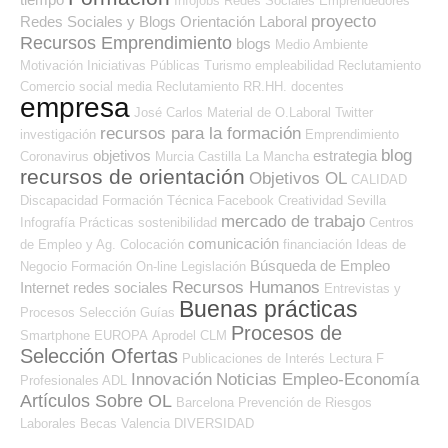
Infojobs
Redes Sociales Emprendedores
proyecto
Redes Sociales y Blogs Orientación Laboral
Recursos Emprendimiento
blogs
Medio Ambiente
Motivación
Iniciativas Públicas
Turismo
empleabilidad
Reclutamiento
Comercio
social media
Reclutamiento RR.HH.
docentes
empresa
José Carlos
Material de O.Laboral
Twitter
recursos para la formación
investigación
Emprendimiento
blog
objetivos
estrategia
Coronavirus
Murcia
Castilla La Mancha
recursos de orientación
Objetivos OL
CALIDAD
Discapacidad
Formación Técnica
Facebook
Creatividad
Sevilla
mercado de trabajo
Infografía
Prácticas
sostenibilidad
Centros
comunicación
de Empleo y Ag. Colocación
financiación
Ideas de
Búsqueda de Empleo
Negocio
Formación On-line
Legislación
Recursos Humanos
Internet
redes sociales
Entrevistas y
Buenas prácticas
Procesos Selección
Guías
Procesos de
Smartphone
EUROPA
Aprodel CLM
Selección Ofertas
Publicaciones de Interés
Lectura
F
Innovación
Noticias Empleo-Economía
Profesionales ADL
Artículos Sobre OL
Barcelona
Prevención de Riesgos
Laborales
Becas
Valencia
DIVERSIDAD