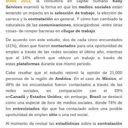
Index 2013
, la consultora en capital humano
Kelly
Services
examinó la forma en que los
medios sociales
están
teniendo un impacto en la
selección de trabajo
, la elección de
carrera y la
contratación
en general. Y cómo han cambiado la
naturaleza de las
comunicaciones
, encargándose -entre otras
cosas- de romper barreras en el
lugar de trabajo
.
De acuerdo con este estudio, dos de cada cinco encuestados
(41%), dicen que fueron
contactados
para una oportunidad de
empleo a través de las redes sociales el último año, mientras
que el 14% afirmó que obtuvo un trabajo a través de
estas
plataformas
durante ese mismo periodo.
Cabe resaltar que el estudio retomó la opinión de 21,000
personas de la región de
América
. En el caso de
México
, el
48% de los encuestados fueron contactados a través de las
redes sociales, en comparación con el 39%
en
Canadá
y
Estados Unidos
; sin embargo,
Brasil
se destacó
como una especie de foco de medios sociales, donde 74% de
los
entrevistados
dijo que fue contactado sobre una posible
oportunidad de emplen
sitio
o una red social.
Al momento de revisar las
estadísticas
sobre la
contratación