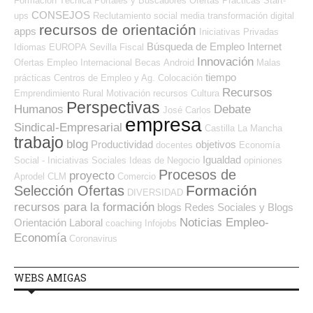
Formación Técnica
Portales y Buscadores Ofertas
Prácticas
Start-
CONSEJOS
ups
Reclutamiento
social media
transformación digital
recursos de orientación
apps
Iniciativas Privadas
Búsqueda de Empleo Internet
Idiomas
EUROPA
Sevilla
Fiscal
Innovación
Ofertas Empleo Internacional
Becas
Android
Malas
tiempo
prácticas
Centros de Empleo y Ag. Colocación
Recursos
Emprendimiento
Rural
Motivación
recursos
Cultura
Perspectivas
Humanos
Debate
José Carlos
empresa
Sindical-Empresarial
Castilla La Mancha
trabajo
blog
Productividad
objetivos
docentes
Economía
Igualdad
Social - Iniciativas Sociales
Ideas de Negocio
opiniones
Procesos de
proyecto
Aprodel CLM
Comercio
Formación
Selección Ofertas
DIVERSIDAD
recursos para la formación
blogs
Redes Sociales y Blogs
Noticias Empleo-
Orientación Laboral
coaching
Infojobs
Economía
Coronavirus
WEBS AMIGAS