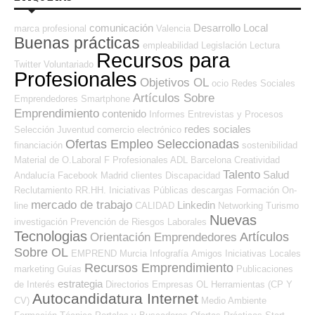
comunicación
Desarrollo Local
marca profesional
Valencia
Buenas prácticas
empleabilidad
Legislación
Lectura
Recursos para
Twitter
Voluntariado
Profesionales
Objetivos OL
ocio
Redes Sociales
Artículos Sobre
Emprendedores
Smartphone
Emprendimiento
contenido
Informes
Entrevistas y Procesos
redes sociales
Selección
Juventud
comercio electrónico
Ofertas Empleo Seleccionadas
financiación
sostenibilidad
Material de O.Laboral
F Profesionales ADL
Barcelona
Creatividad
Talento
Salud
Andalucía
Facebook
Madrid
clientes
Discapacidad
Reclutamiento RR.HH.
Iniciativas Públicas
descargas
Formación On-
mercado de trabajo
Linkedin
line
CALIDAD
Networking
Turismo
Nuevas
investigación
Prevención de Riesgos Laborales
Tecnologias
Artículos
Orientación Emprendedores
Sobre OL
EMPREND
Murcia
Infografía
Amigos
Iniciativas Locales
Recursos Emprendimiento
marketing
Guías
Publicaciones
estrategia
de Interés
Directorios Empresas OL
Herramientas (CP Y
Autocandidatura Internet
CV)
Medio Ambiente