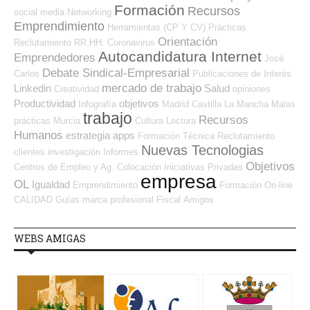
Formación
Recursos
social media
Networking
Emprendimiento
Herramientas (CP Y CV)
Prácticas
Orientación
Reclutamiento RR.HH.
Coronavirus
Autocandidatura Internet
Emprendedores
José
Debate Sindical-Empresarial
Carlos
Publicaciones de Interés
mercado de trabajo
Linkedin
Salud
Creatividad
opiniones
Productividad
objetivos
Infografía
Madrid
Castilla La Mancha
Malas
trabajo
Recursos
prácticas
Murcia
Cultura
Lectura
Humanos
estrategia
apps
Formación Técnica
Reclutamiento
Nuevas Tecnologias
clientes
investigación
Informes
Objetivos
Centros de Empleo y Ag. Colocación
Iniciativas Privadas
empresa
OL
Igualdad
Emprendimiento
Formación On-line
CALIDAD
Guías
marca profesional
Fiscal
Amigos
WEBS AMIGAS