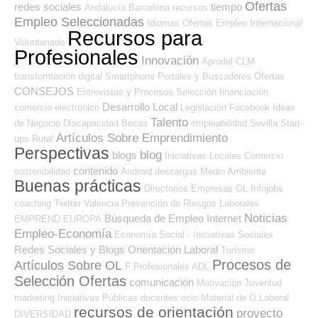
Ofertas
redes sociales
tiempo
Andalucía
Barcelona
recursos
Empleo Seleccionadas
Idiomas
Ofertas Empleo Internacional
Recursos para
Voluntariado
Profesionales
Innovación
Aprodel CLM
transformación digital
Smartphone
Portales y Buscadores Ofertas
CONSEJOS
Entrevistas y Procesos Selección
financiación
Desarrollo Local
comercio electrónico
Legislación
Facebook
Ideas
Talento
de Negocio
Discapacidad
Becas
empleabilidad
Sevilla
Start-
Artículos Sobre Emprendimiento
ups
Rural
Perspectivas
blog
blogs
Iniciativas Locales
Comercio
contenido
sostenibilidad
Android
descargas
Medio Ambiente
Buenas prácticas
Directorios Empresas OL
Infojobs
coaching
Twitter
Valencia
Prevención de Riesgos Laborales
Noticias
Búsqueda de Empleo Internet
EMPREND
EUROPA
Empleo-Economía
Economía Social - Iniciativas Sociales
Redes Sociales y Blogs Orientación Laboral
Turismo
Procesos de
Artículos Sobre OL
F Profesionales ADL
Selección Ofertas
comunicación
Motivación
Juventud
marketing
Iniciativas Públicas
docentes
ocio
Material de O.Laboral
recursos de orientación
proyecto
DIVERSIDAD