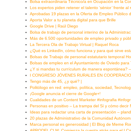
Bolsa extraordinaria Técnico/a en Ocupación en la Com
Los expertos piden retener el talento ‘sénior’ frente al
Aprobadas 19 plazas en la Oferta de Empleo Público 
Aporta Valor a tu planeta digital para que Brille
Google Drive | Raúl Diego
Bolsa de trabajo de personal interino de la Administrac
Más de 6.500 oportunidades de empleo privado y públ
La Tercera Ola de Trabajo Virtual | Raquel Roca
¿Qué es LinkedIn, cómo funciona y para qué sirve est
Bolsas de Trabajo de personal estatutario temporal Hos
Bolsas de empleo en el Ayuntamiento de Oviedo para 
¿Y si mandas tu currículum de manera espontánea? –
I CONGRESO JÓVENES RURALES EN COOPERACION | 
Tengo más de 45, ¿y qué? |
Politólogo en red: empleo, política, sociedad, Tecnolo
¡Google anuncia el cierre de Google+!
Cualidades de un Content Marketer #infografia #infog
Personas en positivo – La trampa del Sí y cómo decir 
Ideas para redactar una carta de presentación – pla
20 plazas de Administrativo de la Comunidad Autóno
Marca personal es generosidad | El Blog de Meme R
APRODEL CLM: Comienza la cuenta atrás para el I Co