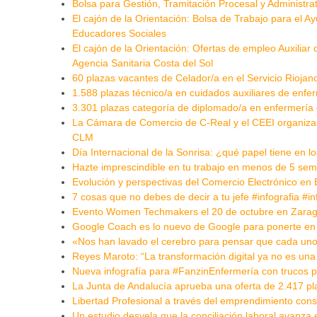
Bolsa para Gestión, Tramitación Procesal y Administrati
El cajón de la Orientación: Bolsa de Trabajo para el 
Educadores Sociales
El cajón de la Orientación: Ofertas de empleo Auxiliar
Agencia Sanitaria Costa del Sol
60 plazas vacantes de Celador/a en el Servicio Riojan
1.588 plazas técnico/a en cuidados auxiliares de enfer
3.301 plazas categoría de diplomado/a en enfermería e
La Cámara de Comercio de C-Real y el CEEI organiza
CLM
Día Internacional de la Sonrisa: ¿qué papel tiene en 
Hazte imprescindible en tu trabajo en menos de 5 s
Evolución y perspectivas del Comercio Electrónico e
7 cosas que no debes de decir a tu jefe #infografia #i
Evento Women Techmakers el 20 de octubre en Zara
Google Coach es lo nuevo de Google para ponerte e
«Nos han lavado el cerebro para pensar que cada uno 
Reyes Maroto: “La transformación digital ya no es una
Nueva infografía para #FanzinEnfermería con trucos p
La Junta de Andalucía aprueba una oferta de 2.417 pl
Libertad Profesional a través del emprendimiento cons
Un estudio desvela que la conciliación laboral avan