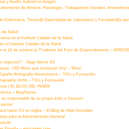
va y Auxilio Judicial en Aragón
Ayuntamiento de Almería: Psicólogos, Trabajadores Sociales, Animadores
 de Enfermería, Técnic@ Especialista de Laboratorio y Facultativ@s par
o de Salud
mería en el Instituto Catalán de la Salud
n el Instituto Catalán de la Salud
n el 10 de octubre la 7ª edición del Foro de Emprendedores ~ APROD
los negocios? – Sage Advice ES
emanas. ¡165 Mooc que empiezan hoy! – Mooc
n España #infografia #ecommerce – TICs y Formación
nfographic #rrhh – TICs y Formación
goza | EL BLOG DEL INAEM
n forma » MuyPymes
es responsable de su propio éxito o fracaso»
 opción”
ara hacer CV en inglés – El Blog de Iñaki González
azas para la Administración General
ciente
za en España – educaweb.com