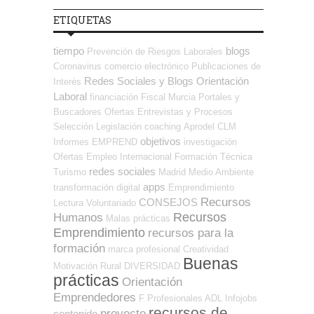
ETIQUETAS
tiempo
blogs
Prevención de Riesgos Laborales
Coronavirus
comercio electrónico
Publicaciones de
Redes Sociales y Blogs Orientación
Interés
Laboral
financiación
Fiscal
Murcia
Portales y
Buscadores Ofertas
Entrevistas y Procesos
Selección
Legislación
coaching
Aprodel CLM
objetivos
Informes
EMPREND
investigación
Ofertas Empleo Internacional
Formación Técnica
redes sociales
Turismo
Madrid
Medio Ambiente
apps
transformación digital
Emprendimiento
Recursos
CONSEJOS
Lectura
Voluntariado
Recursos
Humanos
Malas prácticas
Emprendimiento
recursos para la
formación
marca profesional
Creatividad
Buenas
Motivación
Rural
DIVERSIDAD
prácticas
Orientación
Emprendedores
F Profesionales ADL
Infojobs
recursos de
proyecto
contenido