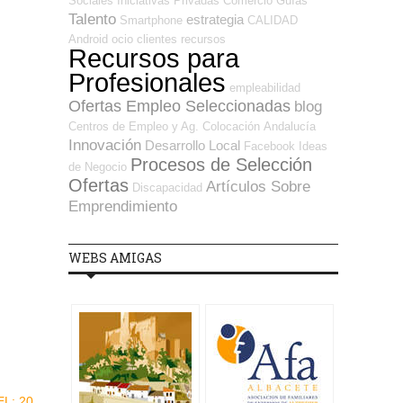
Sociales
Iniciativas Privadas
Comercio
Guías
Talento
estrategia
Smartphone
CALIDAD
Android
ocio
clientes
recursos
Recursos para
Profesionales
empleabilidad
Ofertas Empleo Seleccionadas
blog
Centros de Empleo y Ag. Colocación
Andalucía
Innovación
Desarrollo Local
Facebook
Ideas
Procesos de Selección
de Negocio
Ofertas
Artículos Sobre
Discapacidad
Emprendimiento
WEBS AMIGAS
EL: 20