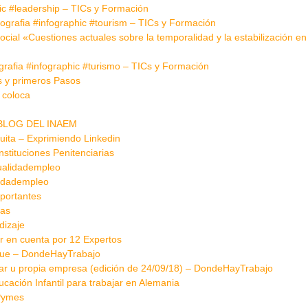
hic #leadership – TICs y Formación
fografia #infographic #tourism – TICs y Formación
ial «Cuestiones actuales sobre la temporalidad y la estabilización en
ografia #infographic #turismo – TICs y Formación
 y primeros Pasos
 coloca
EL BLOG DEL INAEM
tuita – Exprimiendo Linkedin
tituciones Penitenciarias
ualidadempleo
lidadempleo
mportantes
las
dizaje
r en cuenta por 12 Expertos
aque – DondeHayTrabajo
ar u propia empresa (edición de 24/09/18) – DondeHayTrabajo
ación Infantil para trabajar en Alemania
Pymes