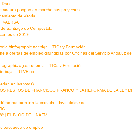
e Dans
tremadura pongan en marcha sus proyectos
tamiento de Vitoria
 en VAERSA
o de Santiago de Compostela
ocentes de 2019
rafia #infographic #design – TICs y Formación
line a ofertas de empleo difundidas por Oficinas del Servicio Andaluz de
#infographic #gastronomia – TICs y Formación
e baja – RTVE.es
edan en las fotos)
OS RESTOS DE FRANCISCO FRANCO Y LA REFORMA DE LA LEY D
ómetros para ir a la escuela – lavozdelsur.es
TIC
258ª | EL BLOG DEL INAEM
res busqueda de empleo