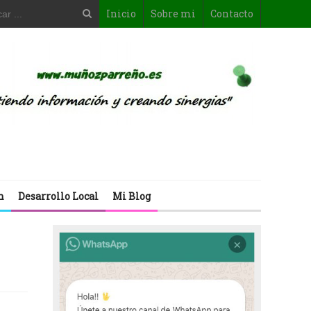
Inicio
Sobre mi
Contacto
n
Desarrollo Local
Mi Blog