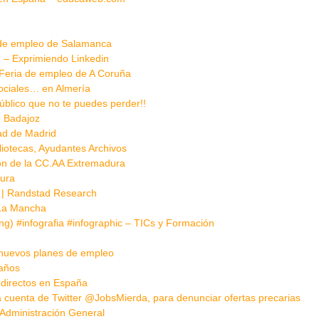
as de empleo de Salamanca
o. – Exprimiendo Linkedin
I Feria de empleo de A Coruña
ociales… en Almería
blico que no te puedes perder!!
e Badajoz
ad de Madrid
iotecas, Ayudantes Archivos
ón de la CC.AA Extremadura
dura
 | | Randstad Research
-La Mancha
ng) #infografia #infographic – TICs y Formación
: nuevos planes de empleo
 años
ndirectos en España
 cuenta de Twitter @JobsMierda, para denunciar ofertas precarias
 Administración General