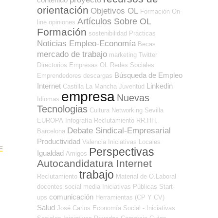
orientación
Objetivos OL
Formación On-
Artículos Sobre OL
line
opiniones
Formación
sostenibilidad
Prácticas
Noticias Empleo-Economía
Becas
mercado de trabajo
marketing
Twitter
Directorios Empresas OL
Redes Sociales
Búsqueda de Empleo
Emprendedores
descargas
Internet
Linkedin
Castilla La Mancha
Juventud
empresa
Nuevas
Idiomas
Tecnologias
Cultura
Networking
Sevilla
EUROPA
Infografía
Reclutamiento RR.HH.
Debate Sindical-Empresarial
Barcelona
Productividad
Valencia
Iniciativas Locales
E
Perspectivas
Igualdad
Amigos
Autocandidatura Internet
trabajo
Reclutamiento
Material de O.Laboral
docentes
social media
Iniciativas Públicas
Start-
comunicación
ups
Herramientas (CP Y CV)
Salud
José Carlos
Economía Social - Iniciativas