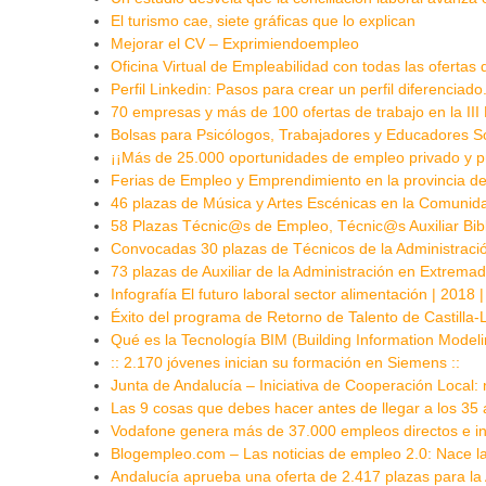
El turismo cae, siete gráficas que lo explican
Mejorar el CV – Exprimiendoempleo
Oficina Virtual de Empleabilidad con todas las ofert
Perfil Linkedin: Pasos para crear un perfil diferenciad
70 empresas y más de 100 ofertas de trabajo en la II
Bolsas para Psicólogos, Trabajadores y Educadores S
¡¡Más de 25.000 oportunidades de empleo privado y pú
Ferias de Empleo y Emprendimiento en la provincia d
46 plazas de Música y Artes Escénicas en la Comunid
58 Plazas Técnic@s de Empleo, Técnic@s Auxiliar Bibl
Convocadas 30 plazas de Técnicos de la Administraci
73 plazas de Auxiliar de la Administración en Extrema
Infografía El futuro laboral sector alimentación | 2018
Éxito del programa de Retorno de Talento de Castilla
Qué es la Tecnología BIM (Building Information Modeli
:: 2.170 jóvenes inician su formación en Siemens ::
Junta de Andalucía – Iniciativa de Cooperación Local
Las 9 cosas que debes hacer antes de llegar a los 35
Vodafone genera más de 37.000 empleos directos e i
Blogempleo.com – Las noticias de empleo 2.0: Nace la
Andalucía aprueba una oferta de 2.417 plazas para la