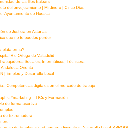
unidad de las Illes Balears
 reto del envejecimiento | Mi dinero | Cinco Días
del Ayuntamiento de Huesca
ión de Justicia en Asturias
ico que no te puedes perder
a plataforma?
pital Rio Ortega de Valladolid
Trabajadores Sociales, Informáticos, Técnicos…
 Andalucia Orienta
Empleo y Desarrollo Local
gía.: Competencias digitales en el mercado de trabajo
raphic #marketing – TICs y Formación
No de forma asertiva
ndempleo
ma de Extremadura
omero
ngreso de Empleabilidad, Emprendimiento y Desarrollo Local. APROD