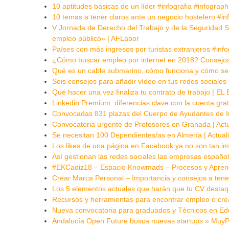
10 aptitudes básicas de un líder #infografia #infograp
10 temas a tener claros ante un negocio hostelero #in
V Jornada de Derecho del Trabajo y de la Seguridad Soc
empleo público» | AFLabor
Países con más ingresos por turistas extranjeros #inf
¿Cómo buscar empleo por internet en 2018? Consejos
Qué es un cable submarino, cómo funciona y cómo se
Seis consejos para añadir vídeo en tus redes sociales
Qué hacer una vez finaliza tu contrato de trabajo | 
Linkedin Premium: diferencias clave con la cuenta gra
Convocadas 831 plazas del Cuerpo de Ayudantes de Ins
Convocatoria urgente de Profesores en Granada | Act
Se necesitan 100 Dependientes/as en Almería | Actua
Los likes de una página en Facebook ya no son tan i
Así gestionan las redes sociales las empresas españo
#EKCadiz18 – Espacio Knowmads – Procesos y Apren
Crear Marca Personal – Importancia y consejos a tene
Los 5 elementos actuales que harán que tu CV dest
Recursos y herramientas para encontrar empleo o cre
Nueva convocatoria para graduados y Técnicos en Educ
Andalucía Open Future busca nuevas startups » Muy