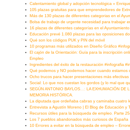
Calentamiento global y adopción tecnológica » Enriqu
105 plazas gratuitas para que emprendedores de Ex
Más de 130 plazas de diferentes categorias en el Ayun
Bolsa de trabajo de urgente necesidad para trabajar
16 plazas de diferentes categorías en el Ayuntamient
Educación prevé 1.080 plazas para las oposiciones d
Qué son los códigos PUK y PIN del móvil
10 programas más utilizados en Diseño Gráfico #infog
El cajón de la Orientación: Guía para la inscripción on
Empleo
Ingredientes del éxito de la restauración #infografia 
Qué podemos y NO podemos hacer cuando estamos d
Ocho trucos para hacer presentaciones más efectivas
Social: Lo que nos cuestan los gordos (y lo mal que qu
SEGÚN ANTONIO BAYLOS…: LA EXHUMACIÓN DE L
MEMORIA HISTÓRICA.
La diputada que ordeñaba cabras y caminaba cuatro kil
Entrevista a Agustín Moreno | El Blog de Educación y 
Recursos útiles para la búsqueda de empleo. Parte 
Los 7 pueblos abandonados más curiosos de España
10 Errores a evitar en la búsqueda de empleo – Erro