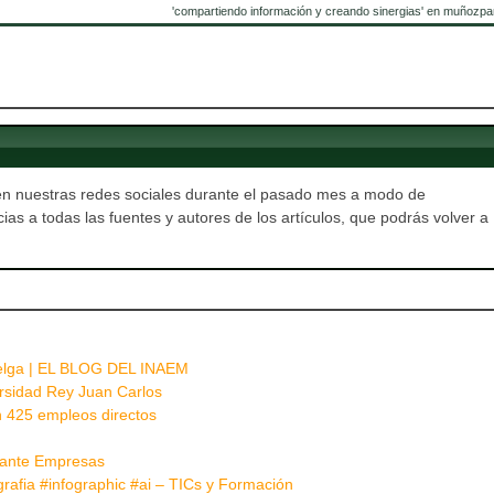
'compartiendo información y creando sinergias' en muñozpa
en nuestras redes sociales durante el pasado mes a modo de
cias a todas las fuentes y autores de los artículos, que podrás volver a
.
Buelga | EL BLOG DEL INAEM
ersidad Rey Juan Carlos
n 425 empleos directos
elante Empresas
fografia #infographic #ai – TICs y Formación