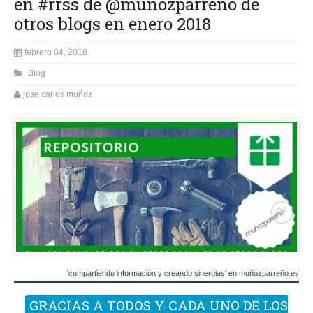
en #rrss de @munozparreno de
otros blogs en enero 2018
febrero 04, 2018
Blog
jose carlos muñoz
'compartiendo información y creando sinergias' en muñozparreño.es
GRACIAS A TODOS Y CADA UNO DE LOS