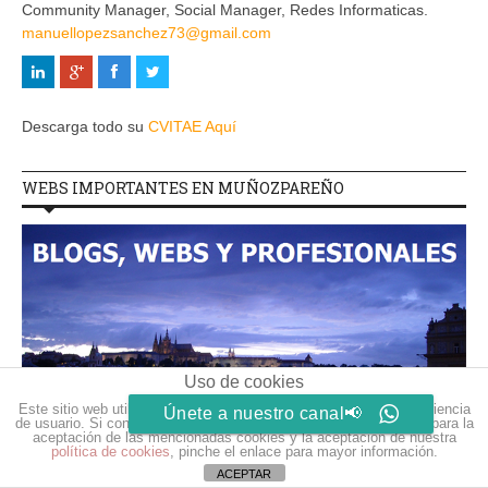
Community Manager, Social Manager, Redes Informaticas.
manuellopezsanchez73@gmail.com
Descarga todo su
CVITAE Aquí
WEBS IMPORTANTES EN MUÑOZPAREÑO
Uso de cookies
Este sitio web utiliza cookies para que usted tenga la mejor experiencia
Únete a nuestro canal📢
de usuario. Si continúa navegando está dando su consentimiento para la
aceptación de las mencionadas cookies y la aceptación de nuestra
política de cookies
, pinche el enlace para mayor información.
ACEPTAR