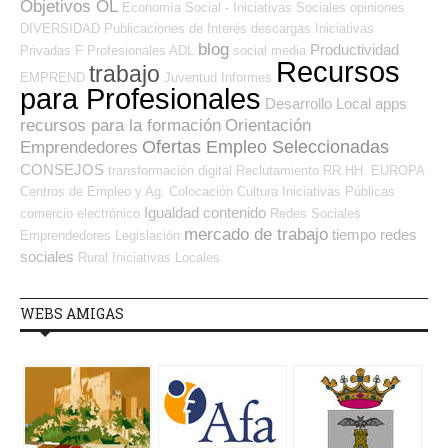
Objetivos OL
Economía Social - Iniciativas Sociales
opiniones
DIVERSIDAD
Publicaciones de Interés
descargas
Iniciativas
blog
Productividad
Privadas
F Profesionales ADL
social media
Recursos
trabajo
EMPREND
Juventud
Informes
para Profesionales
Desarrollo Local
apps
recursos para la formación
Orientación
Ofertas Empleo Seleccionadas
Emprendedores
CONSEJOS
transformación digital
Reclutamiento RR.HH.
EUROPA
Centros de Empleo y Ag. Colocación
Cultura
Iniciativas Públicas
Igualdad
contenido
comercio electrónico
Redes Sociales
mercado de trabajo
tiempo
redes
Emprendedores
Legislación
sociales
Rural
Iniciativas Locales
WEBS AMIGAS