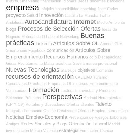
Internet
marketing
financiación
Idiomas
Becas
docentes
Barcelona
empresa
Infojobs
sostenibilidad
coaching
José Carlos
proyecto
Innovación
Salud
Castilla La Mancha
Twitter
Autocandidatura Internet
Andalucía
Medio Ambiente
Procesos de Selección Ofertas
blogs
Ideas de
Buenas
Negocio
Material de O.Laboral
Networking
prácticas
Artículos Sobre OL
Linkedin
Aprodel CLM
Artículos Sobre
comunicación
Smartphone
Facebook
Emprendimiento
Recursos Humanos
ocio
Discapacidad
Guías
Reclutamiento
Malas prácticas
Sevilla
marca profesional
Nuevas Tecnologias
objetivos
Start-ups
Comercio
recursos de orientación
CALIDAD
Turismo
Coronavirus
Directorios Empresas OL
recursos
Emprendimiento
Formación
Voluntariado
Lectura
Entrevistas y Procesos
Perspectivas
Selección
Prácticas
Android
Herramientas
Talento
(CP Y CV)
Portales y Buscadores Ofertas
clientes
Infografía
Formación On-line
Creatividad
Ofertas Empleo Internacional
Noticias Empleo-Economía
Prevención de Riesgos Laborales
Redes Sociales y Blogs Orientación Laboral
Amigos
Madrid
estrategia
investigación
Murcia
Valencia
Formación Técnica