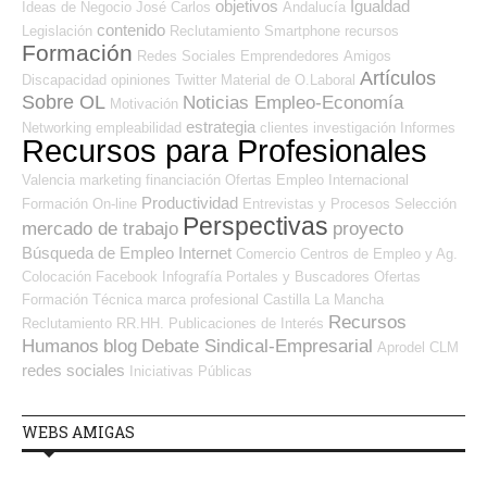
objetivos
Igualdad
Ideas de Negocio
José Carlos
Andalucía
contenido
Legislación
Reclutamiento
Smartphone
recursos
Formación
Redes Sociales Emprendedores
Amigos
Artículos
Discapacidad
opiniones
Twitter
Material de O.Laboral
Sobre OL
Noticias Empleo-Economía
Motivación
estrategia
Networking
empleabilidad
clientes
investigación
Informes
Recursos para Profesionales
Valencia
marketing
financiación
Ofertas Empleo Internacional
Productividad
Formación On-line
Entrevistas y Procesos Selección
Perspectivas
mercado de trabajo
proyecto
Búsqueda de Empleo Internet
Comercio
Centros de Empleo y Ag.
Colocación
Facebook
Infografía
Portales y Buscadores Ofertas
Formación Técnica
marca profesional
Castilla La Mancha
Recursos
Reclutamiento RR.HH.
Publicaciones de Interés
Humanos
blog
Debate Sindical-Empresarial
Aprodel CLM
redes sociales
Iniciativas Públicas
WEBS AMIGAS