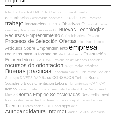
ETIQUETAS
Infojobs
Juventud
EMPREND
Cultura
Emprendimiento
comunicación
Linkedin
Coronavirus
docentes
Rural
Prácticas
trabajo
Innovación
Objetivos OL
EUROPA
social media
Nuevas Tecnologias
coaching
Directorios Empresas OL
Recursos Emprendimiento
Guías
Iniciativas Privadas
Procesos de Selección Ofertas
Iniciativas Locales
empresa
Artículos Sobre Emprendimiento
recursos para la formación
Orientación
Medio Ambiente
Emprendedores
CALIDAD
Prevención de Riesgos Laborales
recursos de orientación
blogs
Malas prácticas
Buenas prácticas
Economía Social - Iniciativas Sociales
Salud
CONSEJOS
Redes
Start-ups
DIVERSIDAD
Turismo
Sociales y Blogs Orientación Laboral
Herramientas (CP Y CV)
tiempo
comercio electrónico
Creatividad
sostenibilidad
Voluntariado
Ofertas Empleo Seleccionadas
Desarrollo Local
Murcia
Idiomas
descargas
Android
transformación digital
Becas
Lectura
Talento
apps
F Profesionales ADL
Fiscal
ocio
Autocandidatura Internet
Madrid
Sevilla
Barcelona