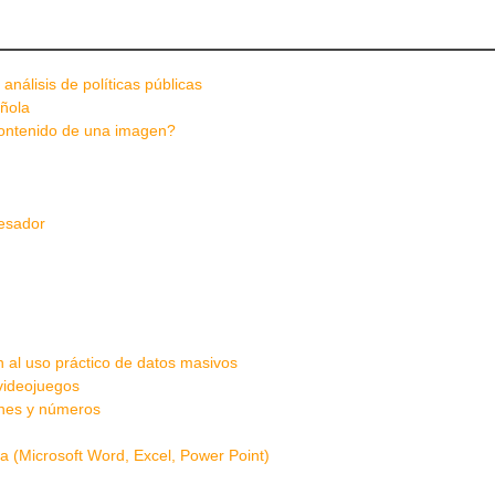
análisis de políticas públicas
añola
contenido de una imagen?
cesador
 al uso práctico de datos masivos
videojuegos
nes y números
a (Microsoft Word, Excel, Power Point)