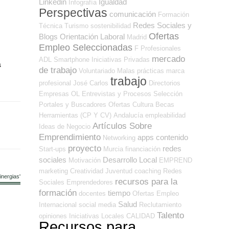
Linkedin
Igualdad
Infografía
Perspectivas
comunicación
Formación
Redes Sociales y
Técnica
Turismo
sostenibilidad
Ofertas
Blogs Orientación Laboral
Madrid
Empleo Seleccionadas
F Profesionales
mercado
ADL
Smartphone
Iniciativas Privadas
n
de trabajo
Voluntariado
Malas prácticas
marca
trabajo
profesional
José Carlos
Directorios
Empresas OL
Entrevistas y Procesos Selección
Portales y Buscadores Ofertas
Cultura
Becas
Herramientas (CP Y CV)
Andalucía
empleabilidad
Artículos Sobre
Ideas de Negocio
Emprendimiento
apps
contenido
Networking
proyecto
redes
Start-ups
Murcia
financiación
sociales
Desarrollo Local
Motivación
EMPREND
marketing
Creatividad
Juventud
coaching
Redes
nergias'
recursos para la
Sociales Emprendedores
formación
tiempo
docentes
Ofertas Empleo
Salud
Internacional
social media
Reclutamiento
Talento
opiniones
Iniciativas Locales
CALIDAD
Recursos para