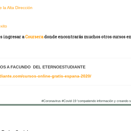
 la Alta Dirección
xito
es ingresar a
Coursera
donde encontrarás muchos otros cursos e
OS A FACUNDO DEL ETERNOESTUDIANTE
udiante.com/cursos-online-gratis-espana-2020/
#Coronavirus #Covid-19 'compatiendo información y creando si