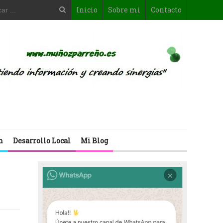
Inicio
Sobre mi
Contacto
n
Desarrollo Local
Mi Blog