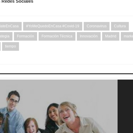
s Redes Sociales
ateEnCasa
#YoMeQuedoEnCasa #Covid-19
Coronavirus
Cultura
ategia
Formación
Formación Técnica
Innovación
Madrid
marke
tiempo