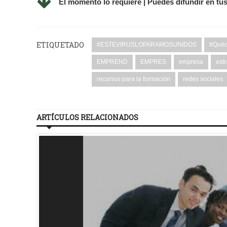
El momento lo requiere | Puedes difundir en tu
ETIQUETADO
#ESTEVIRUSLOPARAMOSUNIDOS
#Quéd
EMPREND
EMPRES
empresa
estr
recursos para la formación
redes sociales
ARTÍCULOS RELACIONADOS