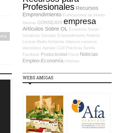
Profesionales
Recursos
Emprendimiento
Publicaciones de Interés
empresa
CONSEJOS
Idiomas
Artículos Sobre OL
Economía Social -
Iniciativas Sociales
Emprendimiento
Android
ting
Lectura
Medio Ambiente
Valencia
comercio
electrónico
Aprodel CLM
Prácticas
Sevilla
Noticias
Productividad
Facebook
Fiscal
Empleo-Economía
Informes
WEBS AMIGAS