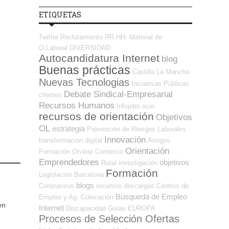
ETIQUETAS
Twitter
Reclutamiento RR.HH.
Material de
O.Laboral
DIVERSIDAD
Autocandidatura Internet
blog
Buenas prácticas
Castilla La Mancha
Nuevas Tecnologias
Iniciativas Públicas
Debate Sindical-Empresarial
clientes
Recursos Humanos
Infojobs
ocio
recursos de orientación
Objetivos
OL
estrategia
Prevención de Riesgos Laborales
Innovación
transformación digital
Amigos
Orientación
Formación On-line
Comercio
Emprendedores
objetivos
Rural
investigación
Formación
Legislación
Barcelona
blogs
Coronavirus
recursos
descargas
Centros de
Búsqueda de Empleo
Empleo y Ag. Colocación
en
Internet
Discapacidad
Guías
EUROPA
Procesos de Selección Ofertas