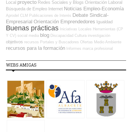
proyecto
Local
Redes Sociales y Blogs Orientación Laboral
Noticias Empleo-Economía
Búsqueda de Empleo Internet
Debate Sindical-
Aprodel CLM
Publicaciones de Interés
Empresarial
Orientación Emprendedores
Igualdad
Buenas prácticas
Iniciativas Locales
Herramientas (CP
blog
Y CV)
social media
Discapacidad
Cultura
investigación
objetivos
recursos
Portales y Buscadores Ofertas
Medio Ambiente
recursos para la formación
Informes
marca profesional
WEBS AMIGAS