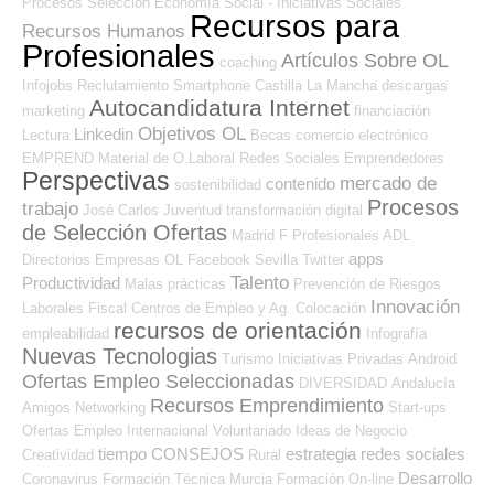
Procesos Selección
Economía Social - Iniciativas Sociales
Recursos para
Recursos Humanos
Profesionales
Artículos Sobre OL
coaching
Infojobs
Reclutamiento
Smartphone
Castilla La Mancha
descargas
Autocandidatura Internet
marketing
financiación
Objetivos OL
Linkedin
Lectura
Becas
comercio electrónico
EMPREND
Material de O.Laboral
Redes Sociales Emprendedores
Perspectivas
mercado de
contenido
sostenibilidad
Procesos
trabajo
José Carlos
Juventud
transformación digital
de Selección Ofertas
Madrid
F Profesionales ADL
apps
Directorios Empresas OL
Facebook
Sevilla
Twitter
Talento
Productividad
Malas prácticas
Prevención de Riesgos
Innovación
Laborales
Fiscal
Centros de Empleo y Ag. Colocación
recursos de orientación
empleabilidad
Infografía
Nuevas Tecnologias
Turismo
Iniciativas Privadas
Android
Ofertas Empleo Seleccionadas
DIVERSIDAD
Andalucía
Recursos Emprendimiento
Amigos
Networking
Start-ups
Ofertas Empleo Internacional
Voluntariado
Ideas de Negocio
tiempo
CONSEJOS
estrategia
redes sociales
Creatividad
Rural
Desarrollo
Coronavirus
Formación Técnica
Murcia
Formación On-line