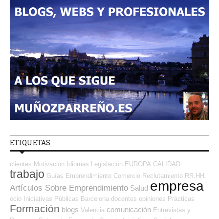
ETIQUETAS
clientes
Motivación
Idiomas
Legislación
EUROPA
CALIDAD
trabajo
Guías
Emprendimiento
Comercio
Reclutamiento RR.HH.
empresa
Artículos Sobre Emprendimiento
Salud
ocio
Iniciativas Públicas
Barcelona
docentes
opiniones
Prácticas
Formación
blogs
comunicación
Valencia
Entrevistas y