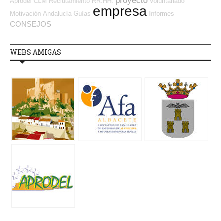
proyecto
Aprodel CLM
Reclutamiento RR.HH.
Voluntariado
empresa
Motivación
Andalucía
Guías
Informes
CONSEJOS
WEBS AMIGAS