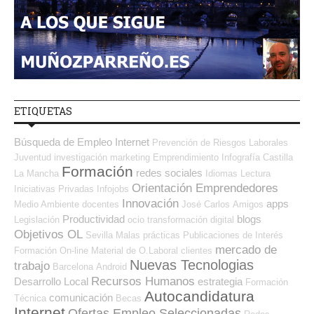
ETIQUETAS
Búsqueda de Empleo Internet
Prevención de Riesgos Laborales
Juventud
investigación
marketing
Emprendimiento
Infografía
Castilla
Formación
redes sociales
La Mancha
Idiomas
Lectura
Orientación Emprendedores
Iniciativas Privadas
Infojobs
Innovación
apps
Medio Ambiente
docentes
José Carlos
Amigos
Productividad
blogs
Legislación
ocio
transformación digital
Objetivos OL
Sevilla
Malas prácticas
Publicaciones de Interés
mercado de
Formación On-line
Material de O.Laboral
clientes
Nuevas Tecnologias
trabajo
Barcelona
Android
Recursos Humanos
Desarrollo Local
estrategia
Formación
Autocandidatura
comunicación
Técnica
Becas
Internet
Ofertas Empleo Seleccionadas