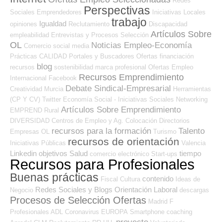
Redes
Perspectivas
Sociales Emprendedores
Iniciativas Locales
trabajo
Igualdad
opiniones
Reclutamiento
Discapacidad
Artículos Sobre
empleabilidad
Entrevistas y Procesos Selección
OL
Noticias Empleo-Economía
Comercio
social media
Prácticas
CALIDAD
Portales y Buscadores Ofertas
financiación
blog
recursos
sostenibilidad
marca profesional
Ofertas Empleo
Recursos Emprendimiento
Internacional
Facebook
Debate Sindical-Empresarial
Creatividad
Murcia
Herramientas
(CP Y CV)
Twitter
Economía Social - Iniciativas Sociales
Networking
Artículos Sobre Emprendimiento
EMPREND
Rural
DIVERSIDAD
Centros de Empleo y Ag. Colocación
Directorios
recursos para la formación
Talento
Empresas OL
Turismo
recursos de orientación
Iniciativas Públicas
Valencia
Linkedin
objetivos
Salud
tiempo
comercio electrónico
Start-ups
Recursos para Profesionales
Buenas prácticas
contenido
Fiscal
Cultura
Ideas de
Redes Sociales y Blogs Orientación Laboral
Negocio
descargas
Procesos de Selección Ofertas
Madrid
F
Profesionales ADL
Coronavirus
EUROPA
Smartphone
coaching