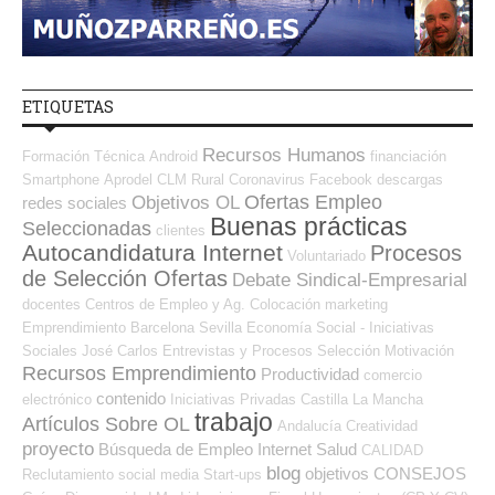
ETIQUETAS
Recursos Humanos
Formación Técnica
Android
financiación
Smartphone
Aprodel CLM
Rural
Coronavirus
Facebook
descargas
Ofertas Empleo
Objetivos OL
redes sociales
Buenas prácticas
Seleccionadas
clientes
Autocandidatura Internet
Procesos
Voluntariado
de Selección Ofertas
Debate Sindical-Empresarial
docentes
Centros de Empleo y Ag. Colocación
marketing
Emprendimiento
Barcelona
Sevilla
Economía Social - Iniciativas
Sociales
José Carlos
Entrevistas y Procesos Selección
Motivación
Recursos Emprendimiento
Productividad
comercio
contenido
electrónico
Iniciativas Privadas
Castilla La Mancha
trabajo
Artículos Sobre OL
Andalucía
Creatividad
proyecto
Búsqueda de Empleo Internet
Salud
CALIDAD
blog
objetivos
CONSEJOS
Reclutamiento
social media
Start-ups