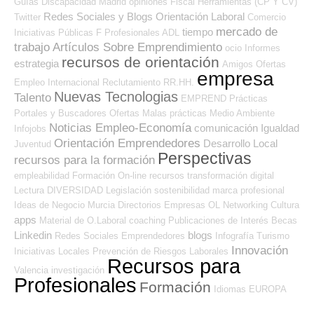
Guías
Discapacidad
Madrid
opiniones
Fiscal
Herramientas (CP Y CV)
Redes Sociales y Blogs Orientación Laboral
Twitter
Comercio
mercado de
tiempo
Iniciativas Públicas
F Profesionales ADL
trabajo
Artículos Sobre Emprendimiento
ocio
Informes
recursos de orientación
estrategia
Amigos
Ofertas
empresa
Empleo Internacional
Reclutamiento RR.HH.
Nuevas Tecnologias
Talento
EMPREND
Prácticas
Portales y Buscadores Ofertas
Malas prácticas
Medio Ambiente
Noticias Empleo-Economía
comunicación
Igualdad
Infojobs
Orientación Emprendedores
Desarrollo Local
Juventud
Perspectivas
recursos para la formación
empleabilidad
Formación On-line
recursos
transformación digital
Lectura
DIVERSIDAD
Legislación
sostenibilidad
marca profesional
Ideas de Negocio
Murcia
Directorios Empresas OL
Networking
Cultura
apps
Material de O.Laboral
coaching
Publicaciones de Interés
Becas
Linkedin
blogs
Redes Sociales Emprendedores
Infografía
Turismo
Innovación
Iniciativas Locales
Prevención de Riesgos Laborales
Recursos para
Valencia
investigación
Profesionales
Formación
Idiomas
EUROPA