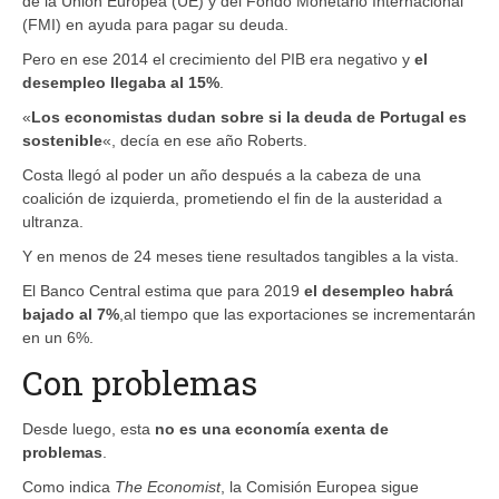
de la Unión Europea (UE) y del Fondo Monetario Internacional
(FMI) en ayuda para pagar su deuda.
Pero en ese 2014 el crecimiento del PIB era negativo y
el
desempleo llegaba al 15%
.
«
Los economistas dudan sobre si la deuda de Portugal es
s
o
sten
ible
«, decía en ese año Roberts.
Costa llegó al poder un año después a la cabeza de una
coalición de izquierda, prometiendo el fin de la austeridad a
ultranza.
Y en menos de 24 meses tiene resultados tangibles a la vista.
El Banco Central estima que para 2019
el desempleo habrá
bajado al 7%
,al tiempo que las exportaciones se incrementarán
en un 6%.
Con problemas
Desde luego, esta
no es una economía exenta de
problemas
.
Como indica
The Economist
, la Comisión Europea sigue