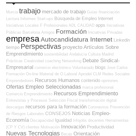
trabajo
mercado de trabajo
Murcia
Guías
financiación
Búsqueda de Empleo Internet
Lectura
Informes
Start-ups
apps
Iniciativas Locales
F Profesionales ADL
CALIDAD
Iniciativas
Formación
Públicas
Barcelona
Amigos
Iniciativas Privadas
empresa
Autocandidatura Internet
Linkedin
Perspectivas
proyecto
Artículos Sobre
tiempo
Emprendimiento
sostenibilidad
Andalucía
Cultura
Madrid
Debate Sindical-
Prácticas
Creatividad
coaching
Networking
Empresarial
blogs
comercio electrónico
Voluntariado
José Carlos
Formación On-line
Material de O.Laboral
Aprodel CLM
Redes Sociales
Recursos Humanos
contenido
Emprendedores
opiniones
Ofertas Empleo Seleccionadas
marca profesional
Recursos Emprendimiento
Comercio
Emprendimiento
Entrevistas y Procesos Selección
Fiscal
transformación digital
recursos para la formación
descargas
Coronavirus
Prevención
Noticias Empleo-
CONSEJOS
de Riesgos Laborales
Economía
Igualdad
Discapacidad
Infojobs
docentes
Herramientas
Innovación
Productividad
(CP Y CV)
clientes
Motivación
Nuevas Tecnologias
Orientación
Becas