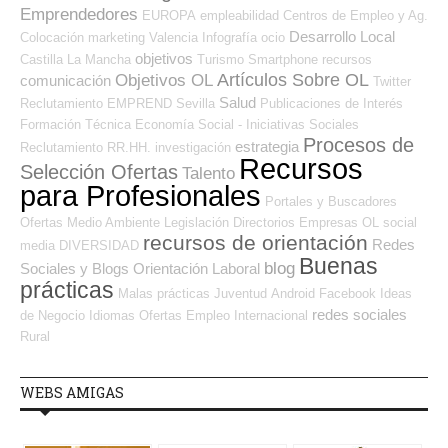
Emprendedores
EUROPA
empleabilidad
Centros de Empleo y Ag.
Desarrollo Local
Colocación
marketing
Valencia
Infografía
ocio
objetivos
Castilla La Mancha
Turismo
Smartphone
recursos
Artículos Sobre OL
Objetivos OL
comunicación
Twitter
Salud
Reclutamiento
EMPREND
Sevilla
Publicaciones de Interés
Formación Técnica
Economía Social - Iniciativas Sociales
Procesos de
estrategia
Reclutamiento RR.HH.
investigación
Recursos
Selección Ofertas
Talento
para Profesionales
Portales y Buscadores
Ofertas
Medio Ambiente
Legislación
Directorios Empresas OL
social
recursos de orientación
Redes
media
DIVERSIDAD
Buenas
blog
Sociales y Blogs Orientación Laboral
prácticas
Malas prácticas
Juventud
Android
Facebook
Ideas
redes sociales
de Negocio
Idiomas
Ofertas Empleo Internacional
Rural
WEBS AMIGAS