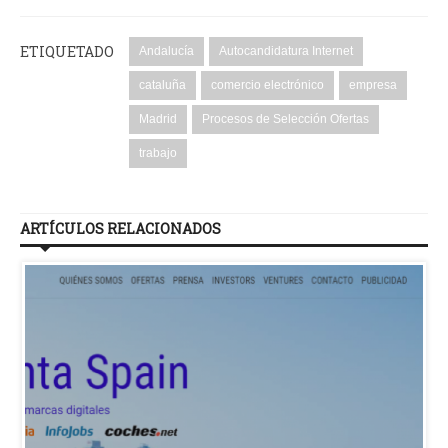
ETIQUETADO
Andalucía
Autocandidatura Internet
cataluña
comercio electrónico
empresa
Madrid
Procesos de Selección Ofertas
trabajo
ARTÍCULOS RELACIONADOS