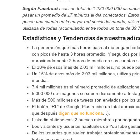
Según Facebook:
casi un total de 1.230.000.000 usuarios
pasar un promedio de 17 minutos al día conectados. Esto
posee una cuenta en la mayor red social del mundo, utiliz
utilizada de todas (acumulando entre todos un total de 39.
Estadísticas y Tendencias de nuestra adicc
La generación que más horas pasa al día enganchada a
con picos de hasta 3 horas promedio. Y seguidos por 
aproximadamente 2 horas de media en sus cuentas so
El 18% de esos más de 2.03 mil millones, no puede pa
Un 16% de esos más de 2.03 mil millones, utilizan pr
mundial.
7.4 mil millones es el número promedio de aplicacione
5.000.000 de imágenes se suben diariamente a Insta
Más de 500 millones de tweets son enviados por los usu
El botón
“+1”
de Google Plus recibe un total aproximad
que después
digan que no funciona
…).
Linkedin obtiene casi 2 nuevos miembros por segundo
Los visitantes y usuarios habituales de YouTube gast
De los usuarios que suelen trabajar profesionalmente
trabajando en la red.