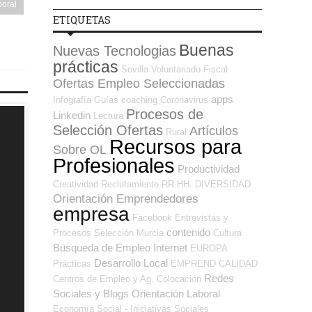
boral
ETIQUETAS
Buenas
Nuevas Tecnologias
prácticas
Sevilla
Voluntariado
Fiscal
Ofertas Empleo Seleccionadas
apps
Infografía
Guías
coaching
Coronavirus
Procesos de
Linkedin
Lectura
Selección Ofertas
Artículos
Rural
Recursos para
Sobre OL
Profesionales
Productividad
Creatividad
Reclutamiento RR.HH.
DIVERSIDAD
Orientación Emprendedores
empresa
Facebook
Entrevistas y
contenido
Procesos Selección
Murcia
Cultura
Búsqueda de Empleo Internet
EUROPA
Desarrollo Local
Prácticas
EMPREND
CALIDAD
Redes
Centros de Empleo y Ag. Colocación
Sociales y Blogs Orientación Laboral
Economía Social - Iniciativas Sociales