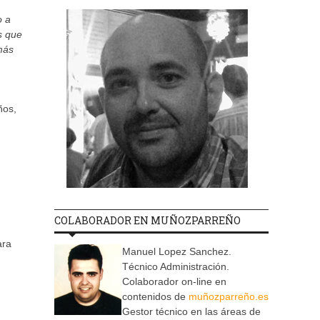
o a
s que
más
ños,
COLABORADOR EN MUÑOZPARREÑO
ara
Manuel Lopez Sanchez.
Técnico Administración.
Colaborador on-line en
contenidos de
muñozparreño.es
Gestor técnico en las áreas de