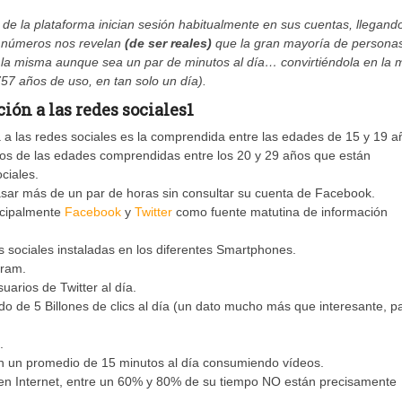
 de la plataforma inician sesión habitualmente en sus cuentas, llegand
s números nos revelan
(de ser reales)
que la gran mayoría de persona
a la misma aunque sea un par de minutos al día… convirtiéndola en la 
757 años de uso, en tan solo un día).
ión a las redes sociales
1
 las redes sociales es la comprendida entre las edades de 15 y 19 a
los de las edades comprendidas entre los 20 y 29 años que están
ciales.
sar más de un par de horas sin consultar su cuenta de Facebook.
incipalmente
Facebook
y
Twitter
como fuente matutina de información
s sociales instaladas en los diferentes Smartphones.
gram.
arios de Twitter al día.
o de 5 Billones de clics al día (un dato mucho más que interesante, p
.
an un promedio de 15 minutos al día consumiendo vídeos.
 en Internet, entre un 60% y 80% de su tiempo NO están precisamente