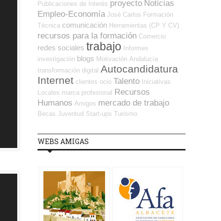
proyecto
Noticias
Publicaciones de Interés
Empleo-Economía
José Carlos
Formación
comunicación
Técnica
Herramientas (CP Y CV)
recursos para la formación
Comercio
trabajo
redes sociales
Informes
blogs
investigación
Motivación
Andalucía
Autocandidatura
transformación digital
Internet
Talento
clientes
ocio
Iniciativas
Recursos
Locales
marca profesional
Humanos
mercado de trabajo
Amigos
Becas
Juventud
Start-ups
Turismo
WEBS AMIGAS