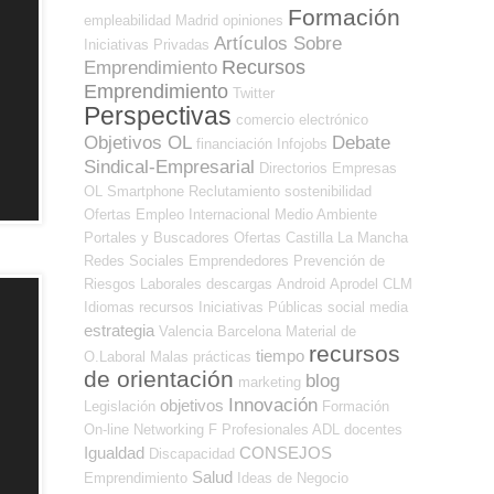
Formación
empleabilidad
Madrid
opiniones
Artículos Sobre
Iniciativas Privadas
Recursos
Emprendimiento
Emprendimiento
Twitter
Perspectivas
comercio electrónico
Objetivos OL
Debate
financiación
Infojobs
Sindical-Empresarial
Directorios Empresas
OL
Smartphone
Reclutamiento
sostenibilidad
Ofertas Empleo Internacional
Medio Ambiente
Portales y Buscadores Ofertas
Castilla La Mancha
Redes Sociales Emprendedores
Prevención de
Riesgos Laborales
descargas
Android
Aprodel CLM
Idiomas
recursos
Iniciativas Públicas
social media
estrategia
Valencia
Barcelona
Material de
recursos
tiempo
O.Laboral
Malas prácticas
de orientación
blog
marketing
Innovación
objetivos
Legislación
Formación
On-line
Networking
F Profesionales ADL
docentes
Igualdad
CONSEJOS
Discapacidad
Salud
Emprendimiento
Ideas de Negocio