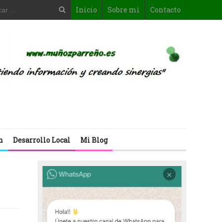
Inicio
Sobre mi
Contacto
n
Desarrollo Local
Mi Blog