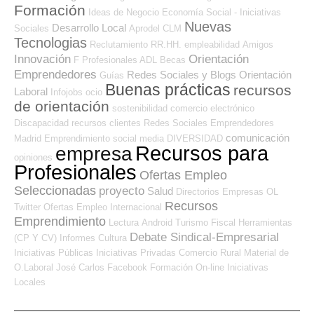
Formación
Ideas de Negocio
Economía Social - Iniciativas
Nuevas
Desarrollo Local
Sociales
Aprodel CLM
Tecnologias
Reclutamiento RR.HH.
empleabilidad
Amigos
Innovación
Orientación
F Profesionales ADL
Becas
Emprendedores
Redes Sociales y Blogs Orientación
Guías
Buenas prácticas
recursos
Laboral
Infojobs
ocio
de orientación
sostenibilidad
comercio electrónico
Discapacidad
recursos
clientes
Redes Sociales Emprendedores
comunicación
Madrid
Emprendimiento
social media
DIVERSIDAD
Recursos para
empresa
opiniones
Profesionales
Ofertas Empleo
Seleccionadas
proyecto
Salud
Directorios Empresas OL
Recursos
Twitter
Ofertas Empleo Internacional
Emprendimiento
Lectura
Android
Turismo
Fiscal
Herramientas
Debate Sindical-Empresarial
(CP Y CV)
Informes
Cultura
Iniciativas Públicas
Iniciativas Privadas
Comercio
Rural
Material de
O.Laboral
José Carlos
Facebook
Formación On-line
Iniciativas
Locales