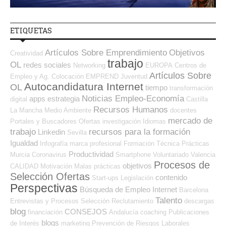
ETIQUETAS
Artículos Sobre Emprendimiento
Objetivos
Creatividad
trabajo
OL
redes sociales
Networking
EUROPA
Centros de
Artículos Sobre
Empleo y Ag. Colocación
EMPREND
Juventud
Autocandidatura Internet
OL
tiempo
transformación
Noticias Empleo-Economía
apps
estrategia
digital
Castilla
Recursos Humanos
La Mancha
Medio Ambiente
docentes
mercado de
Portales y Buscadores Ofertas
investigación
Idiomas
trabajo
recursos para la formación
Linkedin
Sevilla
Igualdad
Infografía
marca profesional
Formación Técnica
Prácticas
Productividad
Murcia
Coronavirus
Smartphone
Voluntariado
Valencia
Procesos de
objetivos
CALIDAD
Motivación
Malas prácticas
Selección Ofertas
contenido
Start-ups
Legislación
Perspectivas
Búsqueda de Empleo Internet
Barcelona
Talento
Entrevistas y Procesos Selección
Reclutamiento
descargas
blog
CONSEJOS
financiación
Andalucía
coaching
Publicaciones
blogs
de Interés
marketing
Prevención de Riesgos Laborales