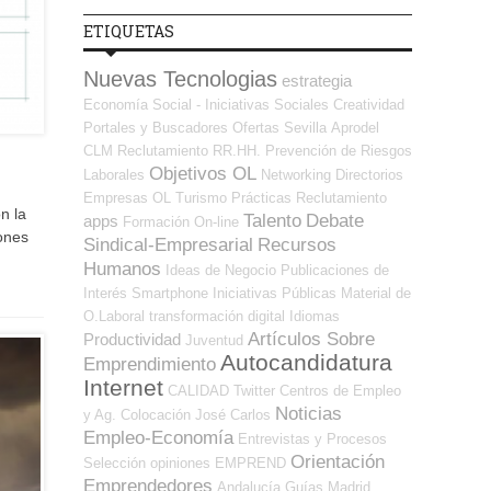
ETIQUETAS
Nuevas Tecnologias
estrategia
Economía Social - Iniciativas Sociales
Creatividad
Portales y Buscadores Ofertas
Sevilla
Aprodel
CLM
Reclutamiento RR.HH.
Prevención de Riesgos
Objetivos OL
Laborales
Networking
Directorios
Empresas OL
Turismo
Prácticas
Reclutamiento
n la
Talento
Debate
apps
Formación On-line
iones
Sindical-Empresarial
Recursos
Humanos
Ideas de Negocio
Publicaciones de
Interés
Smartphone
Iniciativas Públicas
Material de
O.Laboral
transformación digital
Idiomas
Artículos Sobre
Productividad
Juventud
Autocandidatura
Emprendimiento
Internet
CALIDAD
Twitter
Centros de Empleo
Noticias
y Ag. Colocación
José Carlos
Empleo-Economía
Entrevistas y Procesos
Orientación
Selección
opiniones
EMPREND
Emprendedores
Andalucía
Guías
Madrid