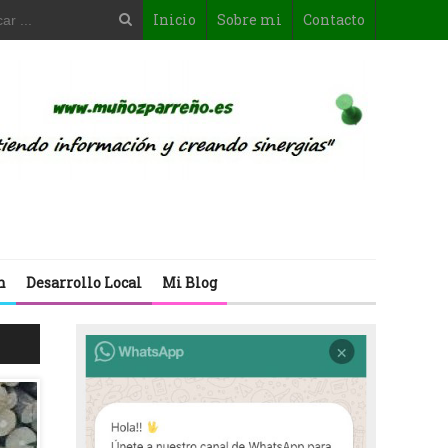
Inicio
Sobre mi
Contacto
n
Desarrollo Local
Mi Blog