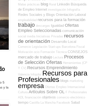
blog
Linkedin
Búsqueda
Malas prácticas
Rural
de Empleo Internet
investigación
Infografía
Redes Sociales y Blogs Orientación Laboral
recursos para la formación
empleabilidad
trabajo
Ofertas
Igualdad
descargas
Empleo Seleccionadas
comunicación
recursos
social media
Iniciativas Privadas
de orientación
Desarrollo Local
Comercio
Legislación
Start-ups
Barcelona
Fiscal
CONSEJOS
Motivación
ocio
Formación Técnica
Procesos
mercado de trabajo
Lectura
de Selección Ofertas
Herramientas (CP
do
Recursos Emprendimiento
Y CV)
Recursos para
Valencia
Infojobs
Profesionales
blogs
marketing
o 5
empresa
Ofertas Empleo Internacional
s y la
Artículos Sobre OL
Cultura
F Profesionales
objetivos
ADL
financiación
comercio electrónico
tiempo
Salud
Castilla La Mancha
Facebook