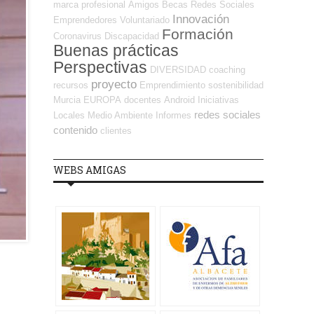
marca profesional
Amigos
Becas
Redes Sociales
Innovación
Emprendedores
Voluntariado
Formación
Coronavirus
Discapacidad
Buenas prácticas
Perspectivas
DIVERSIDAD
coaching
proyecto
recursos
Emprendimiento
sostenibilidad
Murcia
EUROPA
docentes
Android
Iniciativas
redes sociales
Locales
Medio Ambiente
Informes
contenido
clientes
WEBS AMIGAS