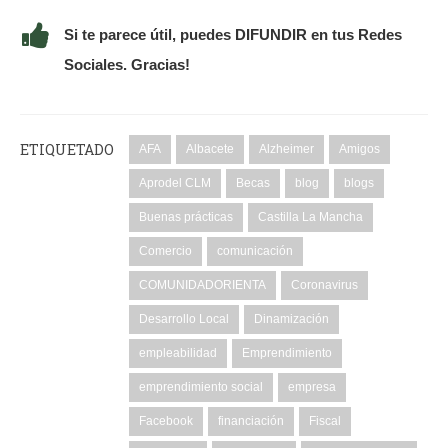
Si te parece útil, puedes DIFUNDIR en tus Redes
Sociales. Gracias!
ETIQUETADO
AFA
Albacete
Alzheimer
Amigos
Aprodel CLM
Becas
blog
blogs
Buenas prácticas
Castilla La Mancha
Comercio
comunicación
COMUNIDADORIENTA
Coronavirus
Desarrollo Local
Dinamización
empleabilidad
Emprendimiento
emprendimiento social
empresa
Facebook
financiación
Fiscal