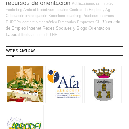
recursos de orientación
Publicaciones de Interés
marketing
Android
Iniciativas Locales
Centros de Empleo y Ag.
Colocación
investigación
Barcelona
coaching
Prácticas
Informes
Búsqueda
EUROPA
comercio electrónico
Directorios Empresas OL
de Empleo Internet
Redes Sociales y Blogs Orientación
Laboral
Reclutamiento RR.HH.
WEBS AMIGAS