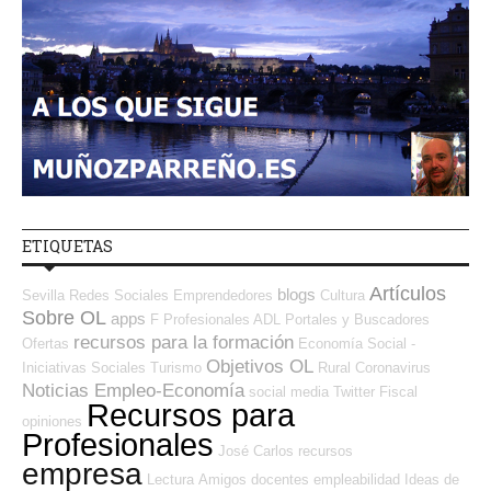
ETIQUETAS
Artículos
blogs
Sevilla
Redes Sociales Emprendedores
Cultura
Sobre OL
apps
F Profesionales ADL
Portales y Buscadores
recursos para la formación
Ofertas
Economía Social -
Objetivos OL
Iniciativas Sociales
Turismo
Rural
Coronavirus
Noticias Empleo-Economía
social media
Twitter
Fiscal
Recursos para
opiniones
Profesionales
José Carlos
recursos
empresa
Lectura
Amigos
docentes
empleabilidad
Ideas de