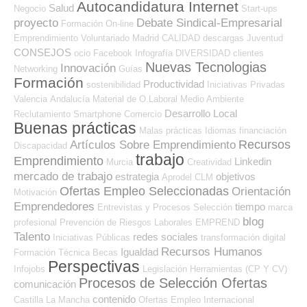
Autocandidatura Internet
Salud
Negocio
Start-ups
proyecto
Debate Sindical-Empresarial
Formación On-line
Emprendimiento
Voluntariado
Madrid
CALIDAD
descargas
Juventud
CONSEJOS
ocio
Facebook
Infografía
DIVERSIDAD
clientes
Nuevas Tecnologias
Innovación
Networking
Guías
Formación
Productividad
sostenibilidad
Iniciativas Privadas
Valencia
Andalucía
Material de O.Laboral
Medio Ambiente
Desarrollo Local
Reclutamiento
Smartphone
Comercio
Buenas prácticas
Malas prácticas
Idiomas
financiación
Recursos
Artículos Sobre Emprendimiento
Discapacidad
trabajo
Emprendimiento
Linkedin
Murcia
Creatividad
mercado de trabajo
estrategia
objetivos
Aprodel CLM
Ofertas Empleo Seleccionadas
Orientación
Motivación
Emprendedores
tiempo
Entrevistas y Procesos Selección
marca
blog
profesional
Prevención de Riesgos Laborales
EMPREND
Talento
redes sociales
Iniciativas Públicas
transformación digital
Recursos Humanos
Igualdad
Formación Técnica
Becas
Perspectivas
Infojobs
Legislación
Herramientas (CP Y CV)
Procesos de Selección Ofertas
comunicación
contenido
Castilla La Mancha
Ofertas Empleo Internacional