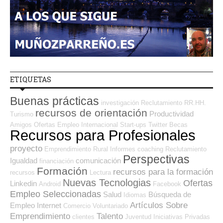
ETIQUETAS
Buenas prácticas
investigación
Reclutamiento RR.HH.
recursos de orientación
Productividad
Turismo
Amigos
Ofertas Empleo Internacional
Start-ups
Twitter
Becas
Recursos para Profesionales
proyecto
Emprendimiento
Rural
Informes
coaching
Reclutamiento
Perspectivas
Igualdad
comunicación
financiación
Formación
recursos para la formación
recursos
Lectura
Nuevas Tecnologias
Ofertas
Linkedin
Android
Facebook
Empleo Seleccionadas
Salud
Búsqueda de
Idiomas
Artículos Sobre
Empleo Internet
Comercio
Voluntariado
Emprendimiento
Talento
clientes
Juventud
Iniciativas Privadas