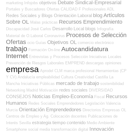
Debate Sindical-Empresarial
objetivos
marketing
Infojobs
Portales y Buscadores Ofertas
CALIDAD
F Profesionales ADL
Artículos
blog
Redes Sociales y Blogs Orientación Laboral
Sobre OL
Recursos Emprendimiento
Malas prácticas
Desarrollo Local
blogs
Discapacidad
José Carlos
Infografía
Procesos de Selección
Material de O.Laboral
Coronavirus
Ofertas
Objetivos OL
ocio
Guías
comercio electrónico
trabajo
Autocandidatura
Formación On-line
Internet
Entrevistas y Procesos Selección
Iniciativas Locales
Prevención de Riesgos Laborales
EMPREND
descargas
opiniones
empresa
Aprodel CLM
marca profesional
Herramientas (CP
Y CV)
Andalucía
empleabilidad
Cultura
Creatividad
Castilla La
mercado de trabajo
Mancha
Iniciativas Públicas
sostenibilidad
redes sociales
Networking
Madrid
Motivación
DIVERSIDAD
Noticias Empleo-Economía
Recursos
CONSEJOS
Fiscal
Humanos
Redes Sociales Emprendedores
Legislación
Valencia
Orientación Emprendedores
Murcia
Directorios Empresas OL
Centros de Empleo y Ag. Colocación
docentes
Publicaciones de
estrategia
tiempo
contenido
Interés
Sevilla
Medio Ambiente
Innovación
Smartphone
social media
transformación digital