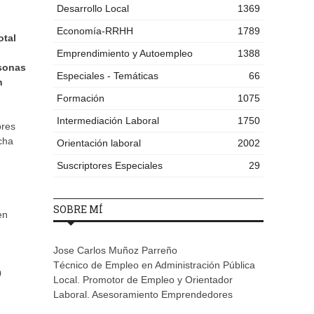
Desarrollo Local
1369
Economía-RRHH
1789
otal
Emprendimiento y Autoempleo
1388
rsonas
Especiales - Temáticas
66
n
Formación
1075
Intermediación Laboral
1750
ores
cha
Orientación laboral
2002
Suscriptores Especiales
29
SOBRE MÍ
en
Jose Carlos Muñoz Parreño
Técnico de Empleo en Administración Pública
0
Local. Promotor de Empleo y Orientador
Laboral. Asesoramiento Emprendedores