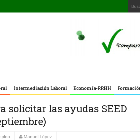
oral
Intermediación Laboral
Economía-RRHH
Formació
ra solicitar las ayudas SEED
eptiembre)
mpleo
Manuel López