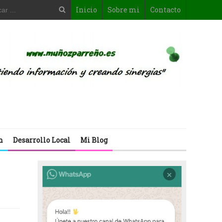
Inicio
Sobre mi
Contacto
n
Desarrollo Local
Mi Blog