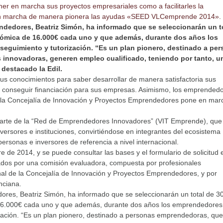
ner en marcha sus proyectos empresariales como a facilitarles la
 en marcha de manera pionera las ayudas «SEED VLCemprende 2014».
dedores, Beatriz Simón, ha informado que se seleccionarán un t
onómica de 16.000€ cada uno y que además, durante dos años los
eguimiento y tutorización. “Es un plan pionero, destinado a pe
innovadoras, generen empleo cualificado, teniendo por tanto, u
destacado la Edil.
s conocimientos para saber desarrollar de manera satisfactoria sus
conseguir financiación para sus empresas. Asimismo, los emprended
ue la Concejalía de Innovación y Proyectos Emprendedores pone en mar
 parte de la “Red de Emprendedores Innovadores” (VIT Emprende), que
versores e instituciones, convirtiéndose en integrantes del ecosistema
rsonas e inversores de referencia a nivel internacional.
re de 2014, y se puede consultar las bases y el formulario de solicitud 
dos por una comisión evaluadora, compuesta por profesionales
al de la Concejalía de Innovación y Proyectos Emprendedores, y por
nciana.
res, Beatriz Simón, ha informado que se seleccionarán un total de 3
e 16.000€ cada uno y que además, durante dos años los emprendedores
zación. “Es un plan pionero, destinado a personas emprendedoras, que