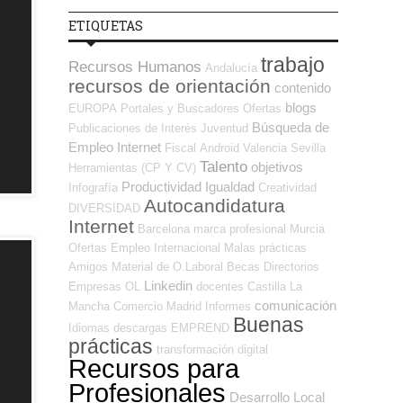
ETIQUETAS
trabajo
Recursos Humanos
Andalucía
recursos de orientación
contenido
blogs
EUROPA
Portales y Buscadores Ofertas
Búsqueda de
Publicaciones de Interés
Juventud
Empleo Internet
Fiscal
Android
Valencia
Sevilla
Talento
objetivos
Herramientas (CP Y CV)
Productividad
Igualdad
Infografía
Creatividad
Autocandidatura
DIVERSIDAD
Internet
Barcelona
marca profesional
Murcia
Ofertas Empleo Internacional
Malas prácticas
Amigos
Material de O.Laboral
Becas
Directorios
Linkedin
Empresas OL
docentes
Castilla La
comunicación
Mancha
Comercio
Madrid
Informes
Buenas
Idiomas
descargas
EMPREND
prácticas
transformación digital
Recursos para
Profesionales
Desarrollo Local