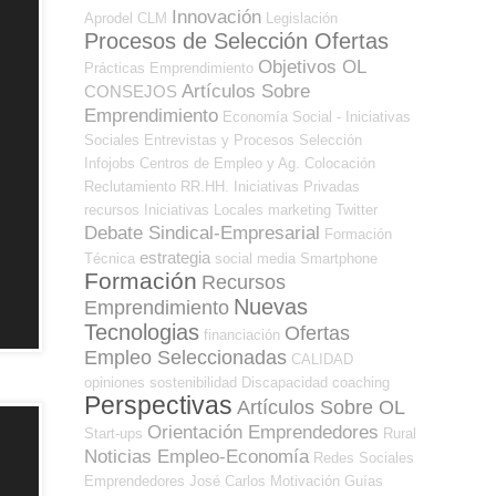
Innovación
Aprodel CLM
Legislación
Procesos de Selección Ofertas
Objetivos OL
Prácticas
Emprendimiento
Artículos Sobre
CONSEJOS
Emprendimiento
Economía Social - Iniciativas
Sociales
Entrevistas y Procesos Selección
Infojobs
Centros de Empleo y Ag. Colocación
Reclutamiento RR.HH.
Iniciativas Privadas
recursos
Iniciativas Locales
marketing
Twitter
Debate Sindical-Empresarial
Formación
estrategia
Técnica
social media
Smartphone
Formación
Recursos
Nuevas
Emprendimiento
Tecnologias
Ofertas
financiación
Empleo Seleccionadas
CALIDAD
opiniones
sostenibilidad
Discapacidad
coaching
Perspectivas
Artículos Sobre OL
Orientación Emprendedores
Start-ups
Rural
Noticias Empleo-Economía
Redes Sociales
Emprendedores
José Carlos
Motivación
Guías