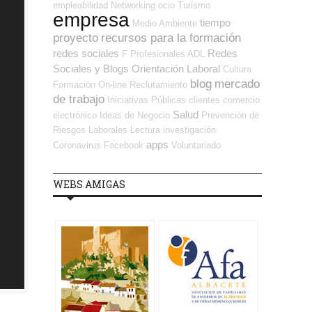
empleabilidad
Networking
ocio
Turismo
empresa
tiempo
Medio Ambiente
proyecto
recursos para la formación
redes sociales
Redes
F Profesionales ADL
Sociales y Blogs Orientación Laboral
Cultura
blog
mercado
Formación On-line
Reclutamiento
de trabajo
Iniciativas Públicas
clientes
comercio
Salud
electrónico
Ideas de Negocio
Prevención de
Riesgos Laborales
Lectura
investigación
apps
Coronavirus
Facebook
Voluntariado
WEBS AMIGAS