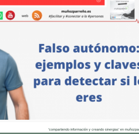
'compartiendo información y creando sinergias' en muñozpa