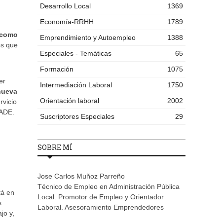
Desarrollo Local
1369
Economía-RRHH
1789
a como
Emprendimiento y Autoempleo
1388
os que
Especiales - Temáticas
65
Formación
1075
er
Intermediación Laboral
1750
nueva
Orientación laboral
2002
rvicio
RADE.
Suscriptores Especiales
29
SOBRE MÍ
Jose Carlos Muñoz Parreño
Técnico de Empleo en Administración Pública
tá en
Local. Promotor de Empleo y Orientador
s
Laboral. Asesoramiento Emprendedores
jo y,