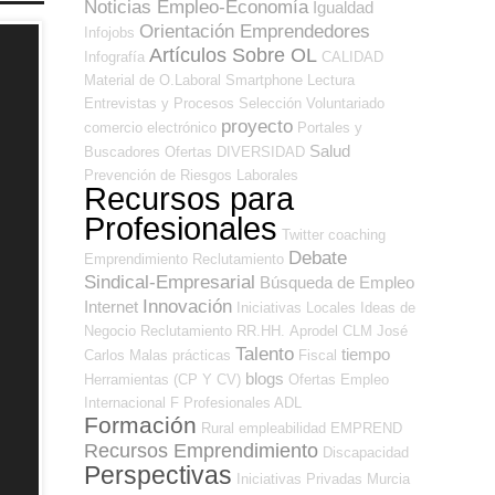
Noticias Empleo-Economía
Igualdad
Orientación Emprendedores
Infojobs
Artículos Sobre OL
Infografía
CALIDAD
Material de O.Laboral
Smartphone
Lectura
Entrevistas y Procesos Selección
Voluntariado
proyecto
comercio electrónico
Portales y
Salud
Buscadores Ofertas
DIVERSIDAD
Prevención de Riesgos Laborales
Recursos para
Profesionales
Twitter
coaching
Debate
Emprendimiento
Reclutamiento
Sindical-Empresarial
Búsqueda de Empleo
Innovación
Internet
Iniciativas Locales
Ideas de
Negocio
Reclutamiento RR.HH.
Aprodel CLM
José
Talento
tiempo
Carlos
Malas prácticas
Fiscal
blogs
Herramientas (CP Y CV)
Ofertas Empleo
Internacional
F Profesionales ADL
Formación
Rural
empleabilidad
EMPREND
Recursos Emprendimiento
Discapacidad
Perspectivas
Iniciativas Privadas
Murcia