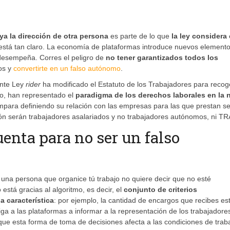
uya la dirección de otra persona
es parte de lo que
la ley consider
 está tan claro. La economía de plataformas introduce nuevos element
a desempeña. Corres el peligro de
no tener garantizados todos los
os y
convertirte en un falso autónomo
.
ente Ley
rider
ha modificado el Estatuto de los Trabajadores para recog
io, han representado el
paradigma de los derechos laborales en la 
ampara definiendo su relación con las empresas para las que prestan se
ón serán trabajadores asalariados y no trabajadores autónomos, ni T
uenta para no ser un falso
 una persona que organice tú trabajo no quiere decir que no esté
está gracias al algoritmo, es decir, el
conjunto de criterios
 característica
: por ejemplo, la cantidad de encargos que recibes es
iga a las plataformas a informar a la representación de los trabajadore
ue esta forma de toma de decisiones afecta a las condiciones de traba