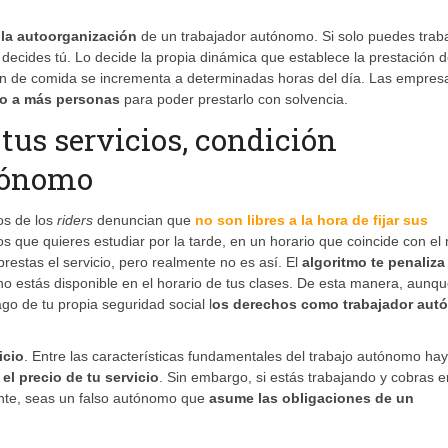
 la autoorganización
de un trabajador autónomo. Si solo puedes traba
ecides tú. Lo decide la propia dinámica que establece la prestación 
ción de comida se incrementa a determinadas horas del día. Las empres
do a más personas
para poder prestarlo con solvencia.
e tus servicios, condición
utónomo
os de los
riders
denuncian que
no son libres a la hora de fijar sus
ue quieres estudiar por la tarde, en un horario que coincide con el
stas el servicio, pero realmente no es así. El
algoritmo te penaliza
o estás disponible en el horario de tus clases. De esta manera, aunq
o de tu propia seguridad social l
os derechos como trabajador au
icio
. Entre las características fundamentales del trabajo autónomo ha
 el precio de tu servicio
. Sin embargo, si estás trabajando y cobras e
ente, seas un falso autónomo que
asume las obligaciones de un