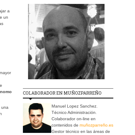
jar a
de un
as
 mayor
ue
tónomo
COLABORADOR EN MUÑOZPARREÑO
Manuel Lopez Sanchez.
y una
Técnico Administración.
n
Colaborador on-line en
contenidos de
muñozparreño.es
Gestor técnico en las áreas de