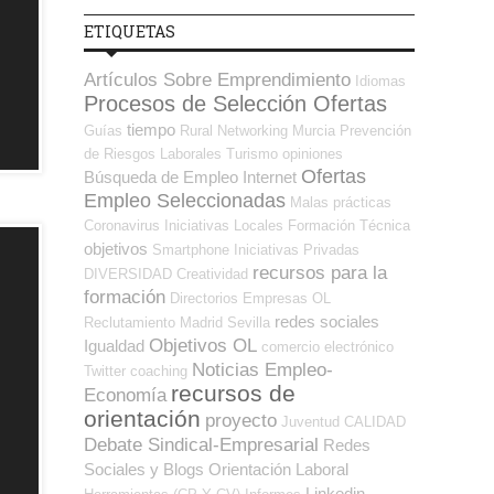
ETIQUETAS
Artículos Sobre Emprendimiento
Idiomas
Procesos de Selección Ofertas
tiempo
Guías
Rural
Networking
Murcia
Prevención
de Riesgos Laborales
Turismo
opiniones
Ofertas
Búsqueda de Empleo Internet
Empleo Seleccionadas
Malas prácticas
Coronavirus
Iniciativas Locales
Formación Técnica
objetivos
Smartphone
Iniciativas Privadas
recursos para la
DIVERSIDAD
Creatividad
formación
Directorios Empresas OL
redes sociales
Reclutamiento
Madrid
Sevilla
Objetivos OL
Igualdad
comercio electrónico
Noticias Empleo-
Twitter
coaching
recursos de
Economía
orientación
proyecto
Juventud
CALIDAD
Debate Sindical-Empresarial
Redes
Sociales y Blogs Orientación Laboral
Linkedin