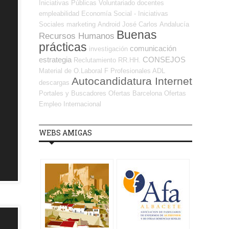
Iniciativas Públicas
Voluntariado
docentes
empleabilidad
Economía Social - Iniciativas
Sociales
marketing
Android
José Carlos
Andalucía
Buenas
Recursos Humanos
prácticas
comunicación
investigación
estrategia
CONSEJOS
Reclutamiento RR.HH.
Material de O.Laboral
F Profesionales ADL
Autocandidatura Internet
descargas
Portales y Buscadores Ofertas
Barcelona
Ofertas
Empleo Internacional
WEBS AMIGAS