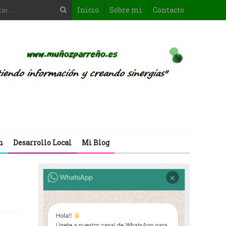
Inicio
Sobre mi
Contacto
n
Desarrollo Local
Mi Blog