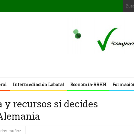
oral
Intermediación Laboral
Economía-RRHH
Formació
y recursos si decides
 Alemania
arlos muñoz