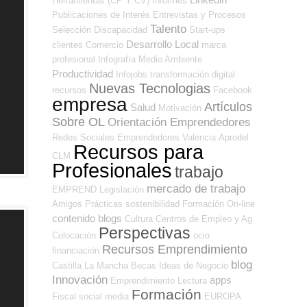
Herramientas (CP Y CV)
Informes
Publicaciones de Interés
Entrevistas y Procesos
Talento
Selección
Discapacidad
Start-ups
Desarrollo Local
clientes
Comercio
marca
profesional
Infografía
Medio Ambiente
Productividad
Infojobs
transformación digital
Nuevas Tecnologias
recursos
Facebook
empresa
Artículos
Salud
Motivación
Sobre OL
Orientación Emprendedores
Redes Sociales Emprendedores
Valencia
Aprodel
Recursos para
CLM
Profesionales
trabajo
mercado de trabajo
EMPREND
Legislación
Amigos
Prácticas
sostenibilidad
Formación On-line
contenido
blogs
Cultura
Centros de Empleo y Ag.
Perspectivas
Colocación
ocio
Recursos Emprendimiento
financiación
blog
Castilla La Mancha
Becas
Ideas de Negocio
Innovación
apps
Emprendimiento
Lectura
Formación
Fiscal
social media
EUROPA