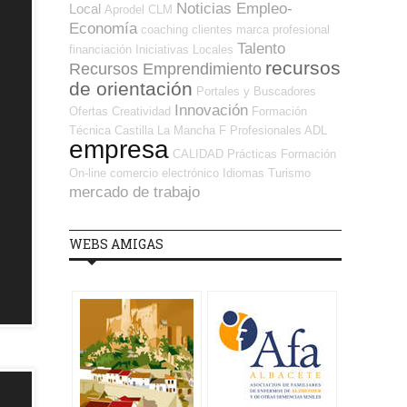
Noticias Empleo-
Local
Aprodel CLM
Economía
coaching
clientes
marca profesional
Talento
financiación
Iniciativas Locales
recursos
Recursos Emprendimiento
de orientación
Portales y Buscadores
Innovación
Ofertas
Creatividad
Formación
Técnica
Castilla La Mancha
F Profesionales ADL
empresa
CALIDAD
Prácticas
Formación
On-line
comercio electrónico
Idiomas
Turismo
mercado de trabajo
WEBS AMIGAS