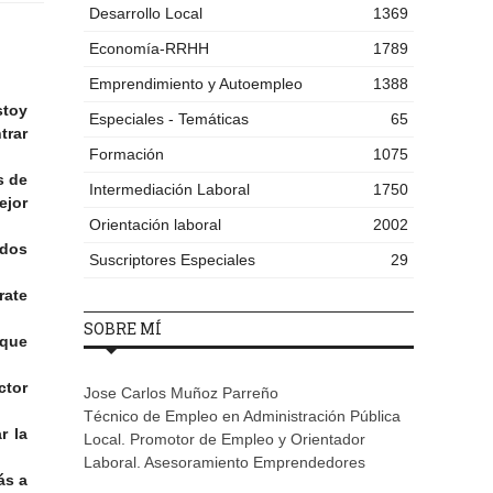
Desarrollo Local
1369
Economía-RRHH
1789
Emprendimiento y Autoempleo
1388
stoy
Especiales - Temáticas
65
trar
Formación
1075
s de
Intermediación Laboral
1750
ejor
Orientación laboral
2002
 dos
Suscriptores Especiales
29
rate
SOBRE MÍ
nque
ctor
Jose Carlos Muñoz Parreño
Técnico de Empleo en Administración Pública
r la
Local. Promotor de Empleo y Orientador
Laboral. Asesoramiento Emprendedores
ás a