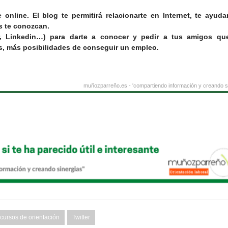
online. El blog te permitirá relacionarte en Internet, te ayuda
s te conozcan.
r, Linkedin…
) para darte a conocer y pedir a tus amigos qu
, más posibilidades de conseguir un empleo.
muñozparreño.es - 'compartiendo información y creando si
ecursos de orientación
Twitter