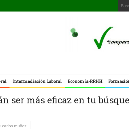
oral
Intermediación Laboral
Economía-RRHH
Formació
rán ser más eficaz en tu búsqu
e carlos muñoz