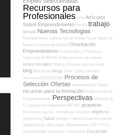
Empleo Seleccionadas
Recursos para
Profesionales
Artículos
ocio
trabajo
Sobre Emprendimiento
Sevilla
Nuevas Tecnologias
tiempo
Reclutamiento
Cultura
social media
Fiscal
Ideas de
Orientación
Negocio
Facebook
Madrid
Emprendedores
Entrevistas y Procesos
Selección
EUROPA
Publicaciones de Interés
redes sociales
Ofertas Empleo Internacional
blog
blogs
Barcelona
José Carlos
Infojobs
Procesos de
recursos
DIVERSIDAD
Selección Ofertas
empleabilidad
Twitter
recursos para la formación
Andalucía
Rural
Perspectivas
Emprendimiento
Material de
proyecto
O.Laboral
Reclutamiento RR.HH.
objetivos
Economía Social - Iniciativas Sociales
Salud
Networking
Amigos
Valencia
transformación
digital
Becas
descargas
Herramientas (CP Y CV)
Desarrollo
sostenibilidad
docentes
Coronavirus