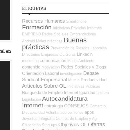
ETIQUETAS
Recursos Humanos
Smartphone
Formación
Iniciativas Privadas
Informes
EMPREND
Redes Sociales Emprendedores
Buenas
Android
Malas prácticas
prácticas
Prevención de Riesgos Laborales
ral en
Linkedin
Directorios Empresas OL
Guías
comunicación
marketing
Medio Ambiente
contenido
Redes Sociales y Blogs
Motivación
Debate
Orientación Laboral
investigación
Sindical-Empresarial
Productividad
Murcia
Artículos Sobre OL
Iniciativas Públicas
Búsqueda de Empleo Internet
Igualdad
Lectura
Autocandidatura
Legislación
Internet
estrategia
CONSEJOS
Comercio
apps
Discapacidad
Voluntariado
opiniones
Juventud
Infografía
Centros de Empleo y Ag.
Ofertas
Objetivos OL
Colocación
Start-ups