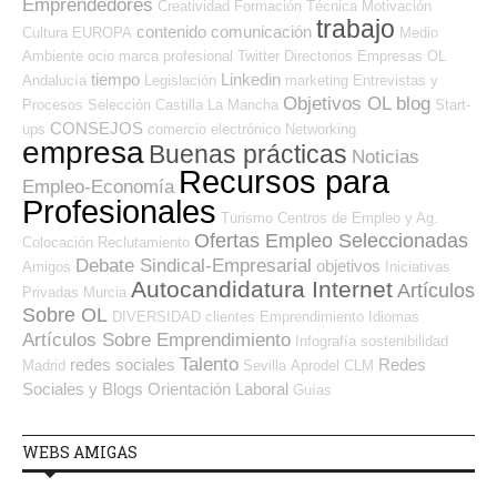
Emprendedores
Creatividad
Formación Técnica
Motivación
trabajo
contenido
comunicación
Cultura
EUROPA
Medio
Ambiente
ocio
marca profesional
Twitter
Directorios Empresas OL
tiempo
Linkedin
Andalucía
Legislación
marketing
Entrevistas y
Objetivos OL
blog
Procesos Selección
Castilla La Mancha
Start-
CONSEJOS
ups
comercio electrónico
Networking
empresa
Buenas prácticas
Noticias
Recursos para
Empleo-Economía
Profesionales
Turismo
Centros de Empleo y Ag.
Ofertas Empleo Seleccionadas
Colocación
Reclutamiento
Debate Sindical-Empresarial
objetivos
Amigos
Iniciativas
Autocandidatura Internet
Artículos
Privadas
Murcia
Sobre OL
DIVERSIDAD
clientes
Emprendimiento
Idiomas
Artículos Sobre Emprendimiento
Infografía
sostenibilidad
Talento
redes sociales
Redes
Madrid
Sevilla
Aprodel CLM
Sociales y Blogs Orientación Laboral
Guías
WEBS AMIGAS