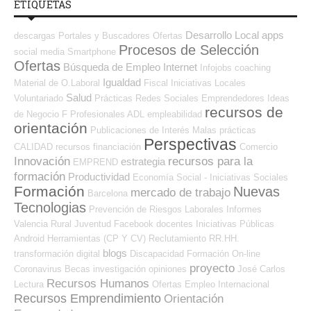
ETIQUETAS
Desarrollo Local
apps
descargas
Portales y Buscadores Ofertas
Procesos de Selección
social media
Smartphone
Ofertas
Búsqueda de Empleo Internet
Infojobs
coaching
Igualdad
Material de O.Laboral
Fiscal
Iniciativas Locales
Salud
Voluntariado
Prácticas
Redes Sociales Emprendedores
Ideas
recursos de
de Negocio
F Profesionales ADL
empleabilidad
orientación
Publicaciones de Interés
Malas prácticas
Perspectivas
CALIDAD
recursos
financiación
Comercio
Innovación
recursos para la
estrategia
EMPREND
formación
Productividad
Economía Social - Iniciativas Sociales
Formación
Nuevas
mercado de trabajo
Barcelona
Tecnologias
Prevención de Riesgos Laborales
Informes
Valencia
Rural
Juventud
Facebook
docentes
Iniciativas Públicas
Android
Herramientas (CP Y CV)
Reclutamiento RR.HH.
blogs
transformación digital
Discapacidad
Formación On-line
proyecto
Coronavirus
Becas
investigación
opiniones
José Carlos
Recursos Humanos
Lectura
Ofertas Empleo Internacional
Recursos Emprendimiento
Orientación