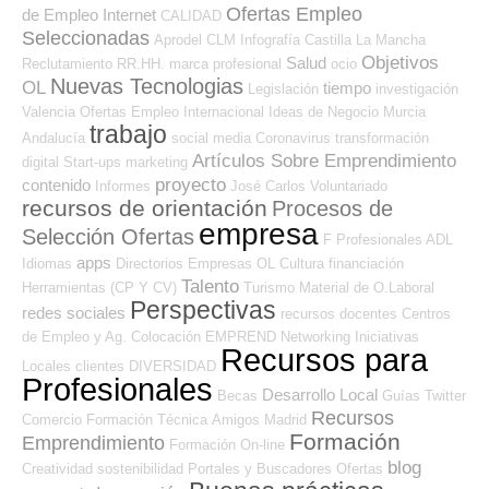
Ofertas Empleo
de Empleo Internet
CALIDAD
Seleccionadas
Aprodel CLM
Infografía
Castilla La Mancha
Objetivos
Salud
Reclutamiento RR.HH.
marca profesional
ocio
Nuevas Tecnologias
OL
tiempo
Legislación
investigación
Valencia
Ofertas Empleo Internacional
Ideas de Negocio
Murcia
trabajo
Andalucía
social media
Coronavirus
transformación
Artículos Sobre Emprendimiento
digital
Start-ups
marketing
proyecto
contenido
Informes
José Carlos
Voluntariado
recursos de orientación
Procesos de
empresa
Selección Ofertas
F Profesionales ADL
apps
Idiomas
Directorios Empresas OL
Cultura
financiación
Talento
Herramientas (CP Y CV)
Turismo
Material de O.Laboral
Perspectivas
redes sociales
recursos
docentes
Centros
de Empleo y Ag. Colocación
EMPREND
Networking
Iniciativas
Recursos para
Locales
clientes
DIVERSIDAD
Profesionales
Desarrollo Local
Becas
Guías
Twitter
Recursos
Comercio
Formación Técnica
Amigos
Madrid
Formación
Emprendimiento
Formación On-line
blog
Creatividad
sostenibilidad
Portales y Buscadores Ofertas