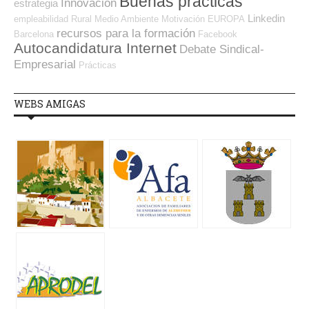
Buenas prácticas
Innovación
estrategia
Linkedin
empleabilidad
Rural
Medio Ambiente
Motivación
EUROPA
recursos para la formación
Barcelona
Facebook
Autocandidatura Internet
Debate Sindical-
Empresarial
Prácticas
WEBS AMIGAS