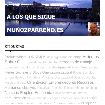
ETIQUETAS
Artículos
Productividad
CONSEJOS
blogs
descargas
Android
Sobre OL
mercado de trabajo
Emprendimiento
Infojobs
Igualdad
Economía Social - Iniciativas Sociales
Fiscal
Smartphone
Redes Sociales y Blogs Orientación Laboral
Redes Sociales
Emprendedores
Iniciativas Privadas
Discapacidad
Sevilla
Juventud
Orientación Emprendedores
Recursos
Malas prácticas
Humanos
objetivos
Iniciativas Públicas
Reclutamiento
coaching
Noticias Empleo-Economía
Publicaciones de Interés
comunicación
Prevención de Riesgos Laborales
opiniones
Lectura
Búsqueda
comercio electrónico
Entrevistas y Procesos Selección