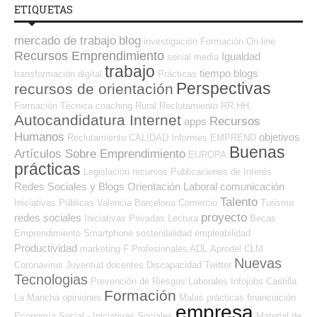
ETIQUETAS
mercado de trabajo
blog
investigación
Formación On-line
Recursos Emprendimiento
Igualdad
social media
trabajo
tiempo
blogs
transformación digital
Prácticas
Perspectivas
recursos de orientación
Formación Técnica
coaching
Rural
Reclutamiento RR.HH.
Autocandidatura Internet
Recursos
apps
Humanos
objetivos
Reclutamiento
CALIDAD
Informes
EMPREND
Buenas
Artículos Sobre Emprendimiento
EUROPA
prácticas
Legislación
recursos
Publicaciones de Interés
Redes Sociales y Blogs Orientación Laboral
comunicación
Talento
Iniciativas Públicas
Valencia
Barcelona
Comercio
Turismo
proyecto
redes sociales
Iniciativas Privadas
Lectura
Becas
Emprendimiento
Smartphone
sostenibilidad
empleabilidad
Productividad
marketing
F Profesionales ADL
Aprodel CLM
Nuevas
Coronavirus
Juventud
docentes
Discapacidad
Twitter
Tecnologias
Prevención de Riesgos Laborales
Infojobs
Castilla
Formación
La Mancha
opiniones
Malas prácticas
financiación
empresa
Economía Social - Iniciativas Sociales
Material de