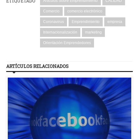
ETIQUETADO
Artículos Sobre Emprendimiento
CALIDAD
Comercio
comercio electrónico
Coronavirus
Emprendimiento
empresa
Internacionalización
marketing
Orientación Emprendedores
ARTÍCULOS RELACIONADOS