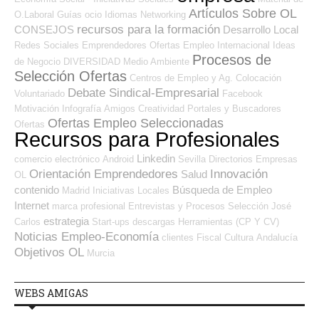
Artículos Sobre OL
O.Laboral
Guías
ocio
Idiomas
Networking
recursos para la formación
CONSEJOS
Desarrollo Local
Redes Sociales Emprendedores
Ofertas Empleo Internacional
Ideas
Procesos de
de Negocio
DIVERSIDAD
Medio Ambiente
Selección Ofertas
Centros de Empleo y Ag. Colocación
Debate Sindical-Empresarial
Voluntariado
Facebook
Motivación
Infografía
Amigos
Creatividad
Portales y Buscadores
Ofertas Empleo Seleccionadas
Ofertas
Recursos para Profesionales
Linkedin
comercio electrónico
Android
Sevilla
Directorios Empresas
Orientación Emprendedores
Innovación
Salud
OL
contenido
Búsqueda de Empleo
Madrid
Iniciativas Locales
Internet
marca profesional
Entrevistas y Procesos Selección
José
estrategia
Carlos
Start-ups
descargas
Herramientas (CP Y CV)
Noticias Empleo-Economía
clientes
Fiscal
Cultura
Andalucía
Objetivos OL
Murcia
WEBS AMIGAS