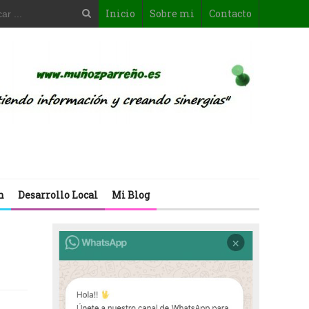
Inicio
Sobre mi
Contacto
n
Desarrollo Local
Mi Blog