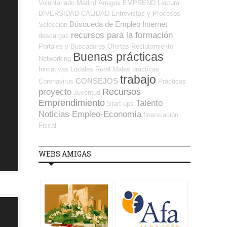
Voluntariado
Madrid
Amigos
EMPREND
Lectura
DIVERSIDAD
CALIDAD
Entrevistas y Procesos
Búsqueda de Empleo Internet
Selección
recursos para la formación
descargas
Portales y Buscadores Ofertas
Reclutamiento
Buenas prácticas
Networking
Iniciativas Locales
Rural
Malas prácticas
trabajo
CONSEJOS
Coronavirus
Prácticas
Recursos
proyecto
Juventud
Emprendimiento
Talento
Start-ups
Noticias Empleo-Economía
financiación
Fiscal
WEBS AMIGAS