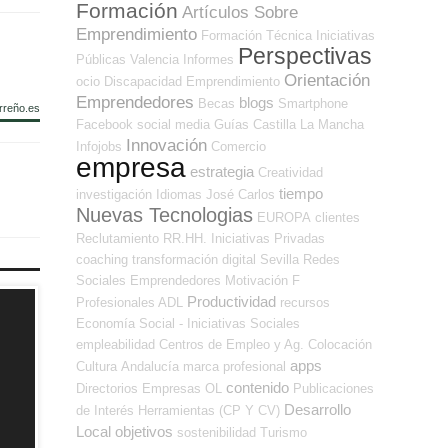
Formación
Artículos Sobre
Emprendimiento
Formación Técnica
Iniciativas
Perspectivas
Públicas
Valencia
Informes
Orientación
ocio
Discapacidad
Emprendimiento
Emprendedores
blogs
Becas
Smartphone
rreño.es
Facebook
social media
Guías
Castilla La Mancha
Innovación
Infojobs
Comercio
empresa
estrategia
Creatividad
tiempo
investigación
Idiomas
José Carlos
Nuevas Tecnologias
EUROPA
clientes
Reclutamiento RR.HH.
Iniciativas Privadas
coaching
transformación digital
Sevilla
Redes
Sociales Emprendedores
Motivación
F
Productividad
Profesionales ADL
recursos
Economía Social - Iniciativas Sociales
empleabilidad
Centros de Empleo y Ag. Colocación
apps
Cultura
Andalucía
marca profesional
contenido
Directorios Empresas OL
Publicaciones
Desarrollo
de Interés
Herramientas (CP Y CV)
Local
objetivos
sostenibilidad
Turismo