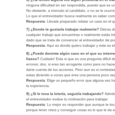
ninguna dificultad en ser respondida, puesto que es 
No obstante, a menudo al candidato, o no se le ocurre
Lo que el entrevistador busca realmente es saber com
Respuesta
: Llevate preparado relatar un caso en el q
7) ¿Donde te gustaría trabajar realmente?
Detras de
cualquier trabajo que encuentras o realmente estás i
dado que se trata de convencer al entrevistador de po
Respuesta
: Aquí es donde quiero trabajar y este es e
8) ¿Puede decirme algún caso en el que su interve
fiasco?
Cuidado! Esta si que es una pregunta dificil d
errores; dos, si eres tan arrogante como para no hacer
darte cuenta de tus acciones. Peor aun es si contesta
estas diciendo a voces que eres una persona poco segu
Respuesta
: Elige un pequeño error que alguna vez ha
la experiencia.
9)
¿Si le toca la lotería, seguiría trabajando?
Admitá
el entrevistador evalue tu motivación para trabajar.
Respuesta
: Lo mejor es responder que aunque te tocar
porque tener retos y conseguir cosas es lo que le da sen