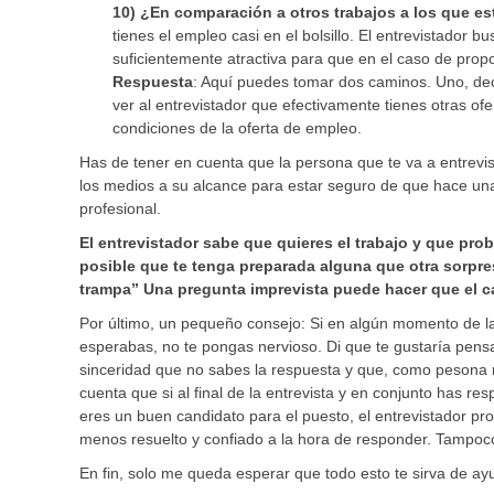
10)
¿En comparación a otros trabajos a los que e
tienes el empleo casi en el bolsillo. El entrevistador b
suficientemente atractiva para que en el caso de propo
Respuesta
: Aquí puedes tomar dos caminos. Uno, decir
ver al entrevistador que efectivamente tienes otras o
condiciones de la oferta de empleo.
Has de tener en cuenta que la persona que te va a entrevi
los medios a su alcance para estar seguro de que hace una 
profesional.
El entrevistador sabe que quieres el trabajo y que pro
posible que te tenga preparada alguna que otra sorpre
trampa” Una pregunta imprevista puede hacer que el 
Por último, un pequeño consejo: Si en algún momento de la
esperabas, no te pongas nervioso. Di que te gustaría pen
sinceridad que no sabes la respuesta y que, como pesona r
cuenta que si al final de la entrevista y en conjunto has r
eres un buen candidato para el puesto, el entrevistador p
menos resuelto y confiado a la hora de responder. Tampoc
En fin, solo me queda esperar que todo esto te sirva de a