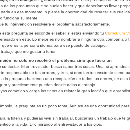
una de las preguntas que se suelen hacer y que deberíamos llevar prep
 nada en ese momento, o pierde la oportunidad de resaltar sus cualid
o funciona su mente.
ue tu intervención resolviera el problema satisfactoriamente.
 esta pregunta se esconde el saber si estás enviando tu
Curriculum Vi
nteresado en este. Lo mejor es no nombrar a ninguna otra compañia o t
r qué eres la persona idonea para ese puesto de trabajao.
l trabajo que me gustaría tener.
nción no solo no resolvió el problema sino que fuera un
e contestar. El entrevistador busca saber tres cosas: Una, si aprendes 
te responsable de tus errores; y tres, si eres tan inconsciente como p
s a la pregunta haciendo una recopilación de todos tus erores, de esta
ra y practicamente puedes decirle adios al trabajo.
yas cometido y carga las tintas en relatar la gran lección que aprendis
moslo, la pregunta es un poco tonta. Aun así es una oportunidad par
a la lotería y pudieras vivir sin trabajar, buscarías un trabajo que te g
tido a la vida. Dilo mirando al entrevistador a los ojos.