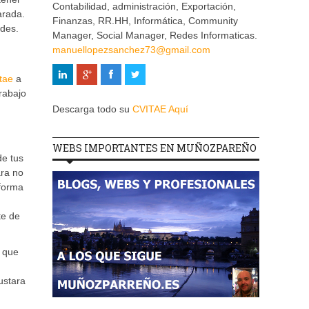
Contabilidad, administración, Exportación,
arada.
Finanzas, RR.HH, Informática, Community
ades.
Manager, Social Manager, Redes Informaticas.
manuellopezsanchez73@gmail.com
tae
a
rabajo
Descarga todo su
CVITAE Aquí
WEBS IMPORTANTES EN MUÑOZPAREÑO
de tus
ara no
 forma
te de
a que
ustara