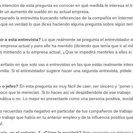
 intención de esta pregunta es conocer en qué medida le interesa el t
ir un aumento de sueldo en su actual empresa.
rparado la entrevista buscando referencias de la compañía en Internet
a que es verdad lo que dices haciendo alguna pregunta sobre algún te
ir a esta entrevista?
Lo que realmente se pregunta el entrevistador e
u empresa actual y para ello ha mentido (diciendo que tenía que ir al m
s mintiendo a tu empresa actual, ¿Que te impedirá mentirles a ellos si 
nfasis en que solo vas a entrevistas en las que estás realmente inter
milia. Si el entrevistador sugiere hacer una segunda entrevista, pídele
 o jefes?
En esta pregunta es muy fácil de caer, ser sincero y “poner 
poco que te merecian. Si lo haces así ve despidiendote de ese trabajo. 
mática o no. Lo mejor es presentarte como una persona positiva, socia
o recuerdas nada negativo en particular de tus compañeros de trabajo
 trabajo que había en tu anterior empleo y de la influencia positiva qu
l.
ajo, en el colegio..? ¿Cómo lo resolvió?
Esta pregunta no debería 