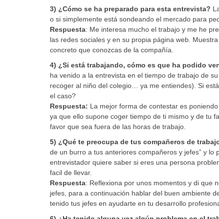
3) ¿Cómo se ha preparado para esta entrevista?
La
o si simplemente está sondeando el mercado para ped
Respuesta
: Me interesa mucho el trabajo y me he pre
las redes sociales y en su propia página web. Muestr
concreto que conozcas de la compañía.
4) ¿Si está trabajando, cómo es que ha podido ven
ha venido a la entrevista en el tiempo de trabajo de s
recoger al niño del colegio… ya me entiendes). Si está
el caso?
Respuesta:
La mejor forma de contestar es poniendo e
ya que ello supone coger tiempo de ti mismo y de tu fa
favor que sea fuera de las horas de trabajo.
5) ¿Qué te preocupa de tus compañeros de trabajo
de un burro a tus anteriores compañeros y jefes” y lo 
entrevistador quiere saber si eres una persona proble
facil de llevar.
Respuesta
: Reflexiona por unos momentos y di que n
jefes, para a continuación hablar del buen ambiente de
tenido tus jefes en ayudarte en tu desarrollo profesiona
6) ¿Ha tenido alguna vez algún problema en el trab