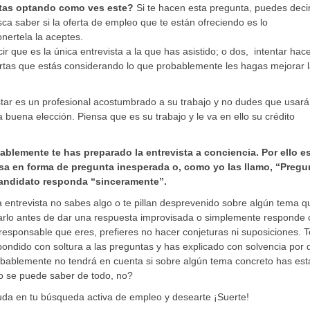
stas optando como ves este?
Si te hacen esta pregunta, puedes deci
usca saber si la oferta de empleo que te están ofreciendo es lo
nertela la aceptes.
 que es la única entrevista a la que has asistido; o dos, intentar hace
fertas que estás considerando lo que probablemente les hagas mejorar 
star es un profesional acostumbrado a su trabajo y no dudes que usará
buena elección. Piensa que es su trabajo y le va en ello su crédito
bablemente te has preparado la entrevista a conciencia. Por ello 
sa en forma de pregunta inesperada o, como yo las llamo, “Pregu
candidato responda “sinceramente”.
 entrevista no sabes algo o te pillan desprevenido sobre algún tema q
sarlo antes de dar una respuesta improvisada o simplemente responde
esponsable que eres, prefieres no hacer conjeturas ni suposiciones. 
espondido con soltura a las preguntas y has explicado con solvencia por
robablemente no tendrá en cuenta si sobre algún tema concreto has es
o se puede saber de todo, no?
yuda en tu búsqueda activa de empleo y desearte ¡Suerte!