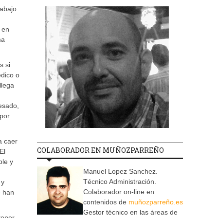
rabajo
 en
ma
s si
édico o
llega
esado,
 por
a caer
COLABORADOR EN MUÑOZPARREÑO
El
ble y
Manuel Lopez Sanchez.
Técnico Administración.
 y
Colaborador on-line en
e han
contenidos de
muñozparreño.es
Gestor técnico en las áreas de
tener