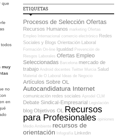
r que
ETIQUETAS
Procesos de Selección Ofertas
rle
Recursos Humanos
las
marketing
Ofertas
Redes
Empleo Internacional
comercio electrónico
Sociales y Blogs Orientación Laboral
 todos
Igualdad
Formación On-line
Prevención de
Ofertas Empleo
Riesgos Laborales
Seleccionadas
mercado de
Barcelona
es muy
trabajo
Salud
Android
docentes
Twitter
Murcia
ntas
Material de O.Laboral
Ideas de Negocio
Artículos Sobre OL
Autocandidatura Internet
ue no
 con
comunicación
redes sociales
Aprodel CLM
Ten en
Debate Sindical-Empresarial
Legislación
Recursos
 qué
blog
Objetivos OL
tado
para Profesionales
opiniones
recursos de
Medio Ambiente
orientación
Linkedin
Infografía