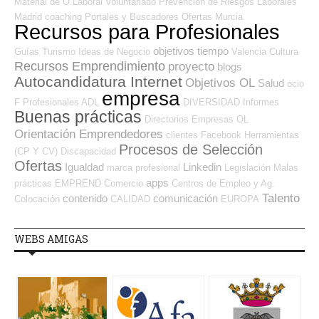
Material de O.Laboral
Voluntariado
Prevención de Riesgos Laborales
Madrid
coaching
Portales y Buscadores Ofertas
Murcia
Recursos para Profesionales
objetivos
tiempo
Guías
Turismo
Ideas de Negocio
Valencia
Cultura
Recursos Emprendimiento
proyecto
blogs
Autocandidatura Internet
Objetivos OL
Salud
ocio
empresa
F Profesionales ADL
DIVERSIDAD
Informes
Buenas prácticas
Directorios Empresas OL
Orientación Emprendedores
clientes
Facebook
Herramientas
Procesos de Selección
(CP Y CV)
Discapacidad
Ofertas
Igualdad
Linkedin
marca profesional
Legislación
Malas
apps
prácticas
EMPREND
Comercio
Centros de Empleo y Ag.
Talento
contenido
comunicación
Colocación
CALIDAD
EUROPA
WEBS AMIGAS