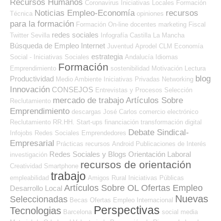
Recursos Humanos
Coronavirus
Iniciativas Locales
Formación
Noticias Empleo-Economía
recursos
Técnica
opiniones
para la formación
Formación On-line
docentes
marketing
Fiscal
redes sociales
Twitter
Sevilla
Infografía
Castilla La Mancha
Búsqueda de Empleo Internet
Juventud
Aprodel CLM
Economía
estrategia
Social - Iniciativas Sociales
Andalucía
Idiomas
Formación
Emprendimiento
sostenibilidad
Motivación
Lectura
blog
Productividad
Medio Ambiente
Iniciativas Privadas
Networking
Innovación
CONSEJOS
Entrevistas y Procesos Selección
mercado de trabajo
Artículos Sobre
Reclutamiento
Emprendimiento
descargas
José Carlos
comercio electrónico
Reclutamiento RR.HH.
Start-ups
financiación
transformación digital
Debate Sindical-
Infojobs
Redes Sociales Emprendedores
Empresarial
Prácticas
recursos
Android
Publicaciones de Interés
Redes Sociales y Blogs Orientación Laboral
investigación
recursos de orientación
Creatividad
Smartphone
trabajo
empleabilidad
Amigos
Rural
Iniciativas Públicas
Artículos Sobre OL
Ofertas Empleo
Desarrollo Local
Nuevas
Seleccionadas
Becas
Ofertas Empleo Internacional
Perspectivas
Tecnologias
Barcelona
social media