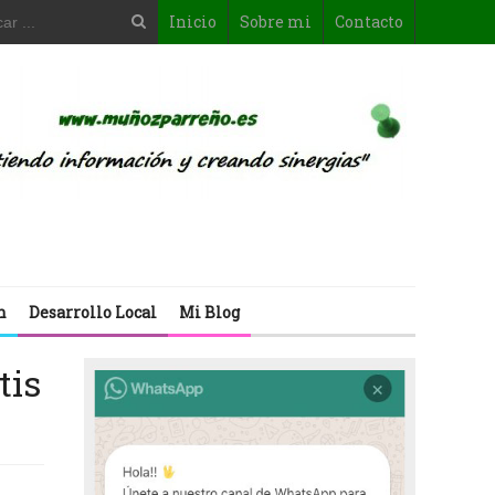
Inicio
Sobre mi
Contacto
n
Desarrollo Local
Mi Blog
tis