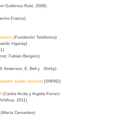
ni Gutiérrez-Rubí, 2008)
lermo Franco)
icación
(Fundación Telefónica)
ando Irigaray)
1)
Rost, Fabián Bergero)
. Anderson, E. Bell y . Shirky)
sastre subito nacional
(SNPAD)
d
(Carlos Arcila y Argelia Ferrer)
ichihua, 2011)
(María Cervantes)