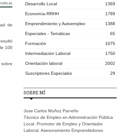
rreño.es
Desarrollo Local
1369
Economía-RRHH
1789
Emprendimiento y Autoempleo
1388
dad de
Especiales - Temáticas
65
resultó
Formación
1075
 de 100
Intermediación Laboral
1750
Orientación laboral
2002
s sobre
Suscriptores Especiales
29
SOBRE MÍ
Jose Carlos Muñoz Parreño
Técnico de Empleo en Administración Pública
Local. Promotor de Empleo y Orientador
Laboral. Asesoramiento Emprendedores