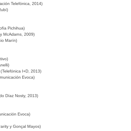
ción Telefónica, 2014)
Rubí)
ofía Pichihua)
y McAdams, 2009)
io Marín)
tivo)
elli)
(Telefónica I+D, 2013)
municación Evoca)
do Díaz Nosty, 2013)
nicación Evoca)
rarity y Gonçal Mayos)