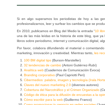
Si en algo superamos los periodistas de hoy a las gen
profesionalizarnos, leer y surfear los cambios que se produc
En 2010, publicamos en Blog del Medio la entrada “
10 lib
una de las más leídas en la historia de este blog, que ya
libros sobre periodismo, internet y comunicación digital, a
Por favor, colabora difundiendo el material o comentando 
marketing, innovación y creatividad. Mientras tanto,
les rec
100 BM digital tips
(Burson-Marsteller)
32 tendencias de cambio
(Antoni Gutiérrez-Rubí)
Analítica web
(Cuadernos de Comunicación Evoca)
Branding corporativo
(Paul Capriotti Peri)
Cibermedios: palabra, imagen y tecnología (Irala Hort
Claves del nuevo marketing 2.0
(diversos autores)
Cobertura del Narcotráfico y el Crimen Organizado
(Ce
Código de ética para la difusión de encuestas a la opin
Cómo escribir para la web
(Guillermo Franco)
Como promocionar tu negocio en redes sociales
(Juan