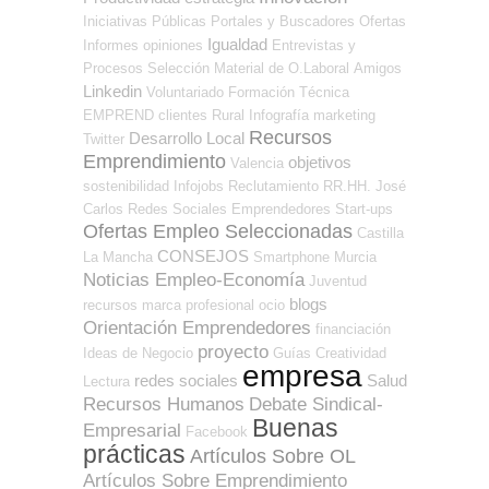
Iniciativas Públicas
Portales y Buscadores Ofertas
Igualdad
Informes
opiniones
Entrevistas y
Procesos Selección
Material de O.Laboral
Amigos
Linkedin
Voluntariado
Formación Técnica
EMPREND
clientes
Rural
Infografía
marketing
Recursos
Desarrollo Local
Twitter
Emprendimiento
objetivos
Valencia
sostenibilidad
Infojobs
Reclutamiento RR.HH.
José
Carlos
Redes Sociales Emprendedores
Start-ups
Ofertas Empleo Seleccionadas
Castilla
CONSEJOS
La Mancha
Smartphone
Murcia
Noticias Empleo-Economía
Juventud
blogs
recursos
marca profesional
ocio
Orientación Emprendedores
financiación
proyecto
Ideas de Negocio
Guías
Creatividad
empresa
redes sociales
Salud
Lectura
Recursos Humanos
Debate Sindical-
Buenas
Empresarial
Facebook
prácticas
Artículos Sobre OL
Artículos Sobre Emprendimiento