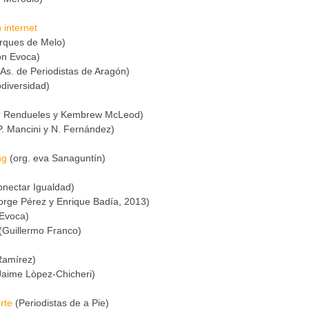
 internet
rques de Melo)
n Evoca)
As. de Periodistas de Aragón)
diversidad)
ar Rendueles y Kembrew McLeod)
. Mancini y N. Fernández)
ng
(org. eva Sanaguntín)
nectar Igualdad)
orge Pérez y Enrique Badía, 2013)
Evoca)
(Guillermo Franco)
Ramírez)
 Jaime Lòpez-Chicheri)
rte
(Periodistas de a Pie)