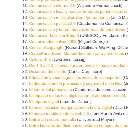
Comunicación interna 2.0
(Alejandro Formanchuck)
Comunicación local y nuevos formatos periodísticos en
Comunicación multicultural em Iberoamérica
(José Ma
Comunicación política 2.0
(Cuadernos de Comunicació
Comunicación y la red: nuevas formas de periodismo
(
Comunicar la sostenibilidad
(UNESCO y Fundación Bio
Comunidades online 2009
(Miguel Cornejo)
Contra el copyright
(Richard Stallman, Wu Ming, Cés
CryptoPeriodismo. Manual ilustrado para periodistas
(P
Cultura libre
(Lawrence Lessig)
Del 1.0 al 2.0: chaves para entender el nuevo marketi
Dictadura del diseño
(Carlos Carpintero)
Educacíon y tecnologías: las voces de los expertos
(Co
El debate sobre la privacidad y seguridad en la Red
(J
El futuro del periodismo
(Cuadernos de comunicación 
El impacto de las tec. digitales en el periodismo en AL
El imperio digital
(Leandro Zanoni)
El nexo inclusión-marginación en la era digital
(David 
El nuevo manifesto de la web 2.0
(Toni Martín-Avila e
Entrar a la cuarta pantalla
(Universidad Mayor)
Entre las cenizas: Historias de vida en tiempos de mue