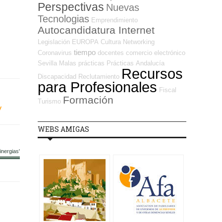
Perspectivas
Nuevas
Tecnologias
Emprendimiento
Autocandidatura Internet
Legislación
EUROPA
Cultura
Networking
tiempo
Coronavirus
docentes
comercio electrónico
Sevilla
Malas prácticas
Prácticas
Andalucía
Recursos
Discapacidad
Reclutamiento
para Profesionales
Fiscal
Formación
Turismo
/
WEBS AMIGAS
nergias'