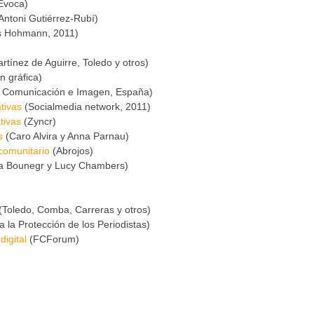
Evoca)
Antoni Gutiérrez-Rubí)
 Hohmann, 2011)
rtínez de Aguirre, Toledo y otros)
n gráfica)
 Comunicación e Imagen, España)
tivas
(Socialmedia network, 2011)
tivas
(Zyncr)
s
(Caro Alvira y Anna Parnau)
comunitario
(Abrojos)
ana Bounegr y Lucy Chambers)
(Toledo, Comba, Carreras y otros)
a la Protección de los Periodistas)
digital
(FCForum)