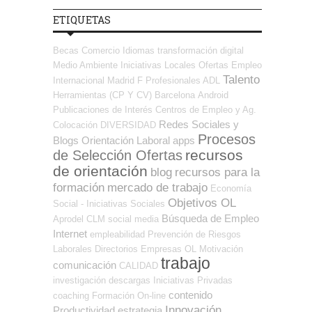
ETIQUETAS
Becas
Comercio
Idiomas
transformación digital
Medio Ambiente
Iniciativas Locales
Ofertas Empleo
Talento
Internacional
Madrid
F Profesionales ADL
Herramientas (CP Y CV)
Barcelona
Android
Publicaciones de Interés
Centros de Empleo y Ag.
Redes Sociales y
Colocación
DIVERSIDAD
Procesos
Blogs Orientación Laboral
apps
recursos
de Selección Ofertas
de orientación
blog
recursos para la
formación
mercado de trabajo
Economía
Objetivos OL
Social - Iniciativas Sociales
Búsqueda de Empleo
Aprodel CLM
social media
Internet
empleabilidad
Prevención de Riesgos
Laborales
Directorios Empresas OL
Motivación
trabajo
comunicación
CALIDAD
investigación
descargas
Iniciativas Privadas
contenido
coaching
Formación On-line
Innovación
Productividad
estrategia