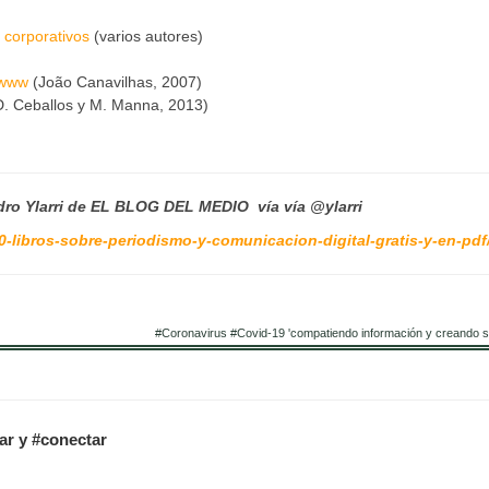
 corporativos
(varios autores)
 www
(João Canavilhas, 2007)
 D. Ceballos y M. Manna, 2013)
dro Ylarri de EL BLOG DEL MEDIO vía vía @ylarri
0-libros-sobre-periodismo-y-comunicacion-digital-gratis-y-en-pdf
#Coronavirus #Covid-19 'compatiendo información y creando si
tar y #conectar