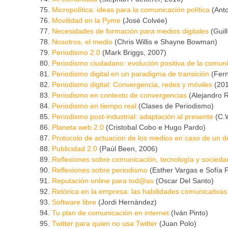
Micropolítica: ideas para la comunicación política
(Anto
Movilidad en la Pyme
(José Colvée)
Necesidades de formación para medios digitales
(Guil
Nosotros, el medio
(Chris Willis e Shayne Bowman)
Periodismo 2.0
(Mark Briggs, 2007)
Periodismo ciudadano: evolución positiva de la comun
Periodismo digital en un paradigma de transición
(Fern
Periodismo digital: Convergencia, redes y móviles
(201
Periodismo en contexto de convergencias
(Alejandro 
Periodismo en tiempo real
(Clases de Periodismo)
Periodismo post-industrial: adaptación al presente
(C.W
Planeta web 2.0
(Cristobal Cobo e Hugo Pardo)
Protocolo de actuacion de los medios en caso de un de
Publicidad 2.0
(Paúl Been, 2006)
Reflexiones sobre comunicación, tecnología y socieda
Reflexiones sobre periodismo
(Esther Vargas e Sofía P
Reputación online para tod@as
(Oscar Del Santo)
Retórica en la empresa: las habilidades comunicativas
Software libre
(Jordi Hernàndez)
Tu plan de comunicación en internet
(Iván Pinto)
Twitter para quien no usa Twitter
(Juan Polo)