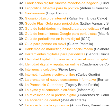
Fabricación digital: Nuevos modelos de negocio
(Funda
Filopolítica: filosofía para la política
(Antoni Gutiérrez-
Geekonomía
(Hugo Pardo)
Glosario básico de internet
(Rafael Fernández Calvo)
Google Plus: Guía para periodistas
(Esther Vargas y S
Guía de habilidades multimedia para periodistas
(Mind
Guía de herramientas Google para periodistas
(Mauríc
Guía de periodismo en la era digital
(ICFJ)
Guía para pensar en móvil
(Cuarta Pantalla)
Hablemos de marketing online: social media
(Colabora
Herramientas digitales para periodistas
(Sandra Crucian
Identidad Digital: El nuevo usuario en el mundo digital
Identidad digital y reputación online
(Cuadernos de Co
Inteligencia colectiva
(Pierre Lévy)
Internet, hackers y software libre
(Carlos Gradin)
La prensa en el nuevo ecosistema informativo
(Bernar
La Prensa sin Gutenberg
(Fogel y Bruno Patiño)
La pyme y el comercio eletrónico
(Infonomía)
La revolución de la prensa digital
(Cuadernos de Comu
La sociedad de control
(Jose Alcántara)
La sociedad de la ignorancia
(Antoni Brey, Daniel Inne