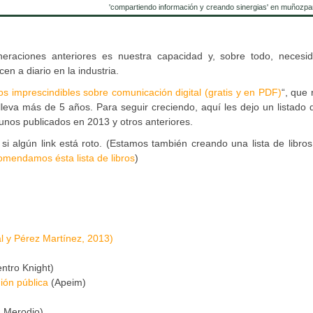
'compartiendo información y creando sinergias' en muñozpa
eraciones anteriores es nuestra capacidad y, sobre todo, necesi
en a diario en la industria.
ros imprescindibles sobre comunicación digital (gratis y en PDF)
“, que 
 lleva más de 5 años. Para seguir creciendo, aquí les dejo un listado
lgunos publicados en 2013 y otros anteriores.
si algún link está roto. (Estamos también creando una lista de libro
omendamos ésta lista de libros
)
al y Pérez Martínez, 2013)
ntro Knight)
ión pública
(Apeim)
 Merodio)