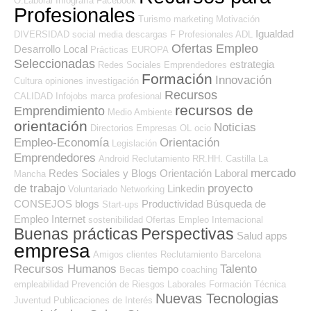
O.Laboral
Infografía
Facebook
Profesionales
Turismo
marketing
Motivación
Igualdad
DIVERSIDAD
social media
descargas
F Profesionales ADL
Ofertas Empleo
Desarrollo Local
Prácticas
EUROPA
Seleccionadas
estrategia
Redes Sociales Emprendedores
Formación
Innovación
Cultura
opiniones
investigación
Recursos
CALIDAD
Infojobs
marca profesional
recursos de
Emprendimiento
Medio Ambiente
orientación
Noticias
Directorios Empresas OL
ocio
Empleo-Economía
Orientación
Legislación
Emprendedores
Android
Reclutamiento RR.HH.
Castilla La
mercado
Redes Sociales y Blogs Orientación Laboral
Mancha
de trabajo
proyecto
Linkedin
Voluntariado
Networking
CONSEJOS
blogs
Productividad
Búsqueda de
Start-ups
Empleo Internet
sostenibilidad
Ofertas Empleo Internacional
Buenas prácticas
Perspectivas
Salud
apps
empresa
Amigos
clientes
Reclutamiento
Barcelona
Recursos Humanos
Talento
tiempo
Becas
coaching
empleabilidad
Prevención de Riesgos Laborales
Formación Técnica
Nuevas Tecnologias
Juventud
Publicaciones de Interés