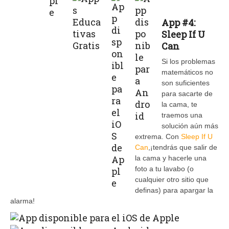
App #4:
Sleep If U
Can
Si los problemas
matemáticos no
son suficientes
para sacarte de
la cama, te
traemos una
solución aún más
extrema. Con
Sleep If U
Can
,¡tendrás que salir de
la cama y hacerle una
foto a tu lavabo (o
cualquier otro sitio que
definas) para apargar la
alarma!