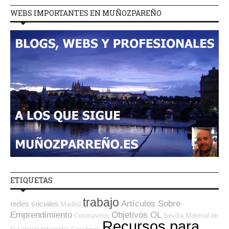
WEBS IMPORTANTES EN MUÑOZPAREÑO
ETIQUETAS
trabajo
Artículos Sobre
redes sociales
Madrid
Emprendimiento
Objetivos OL
Coronavirus
Sevilla
Material de
Recursos para