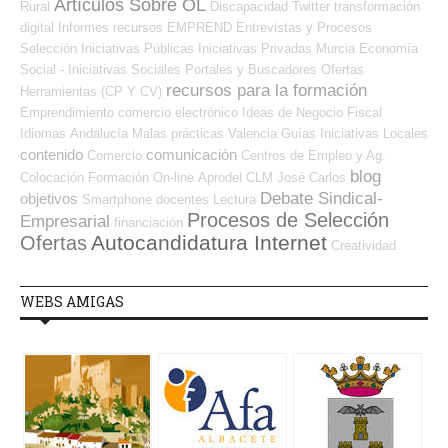
Artículos Sobre OL
Rural
Discapacidad
Twitter
transformación
digital
Informes
recursos
EMPREND
Entrevistas y Procesos
Selección
Iniciativas Públicas
Iniciativas Privadas
Murcia
Economía
Social - Iniciativas Sociales
Portales y Buscadores Ofertas
recursos para la formación
Herramientas (CP Y CV)
Emprendimiento
comercio electrónico
Ideas de Negocio
Fiscal
Idiomas
Andalucía
Malas prácticas
Valencia
Guías
Iniciativas Locales
contenido
comunicación
Comercio
Centros de Empleo y Ag.
blog
Colocación
Formación On-line
Aprodel CLM
José Carlos
Debate Sindical-
objetivos
Smartphone
docentes
Lectura
Procesos de Selección
Empresarial
financiación
Autocandidatura Internet
Ofertas
Creatividad
WEBS AMIGAS