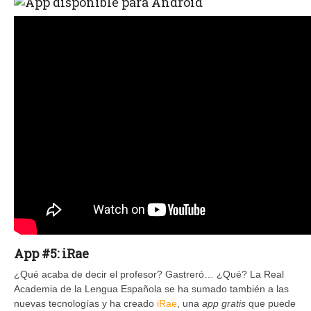
App #5: iRae
¿Qué acaba de decir el profesor? Gastreró… ¿Qué? La Real
Academia de la Lengua Española se ha sumado también a las
nuevas tecnologías y ha creado
iRae
, una
app gratis
que puede