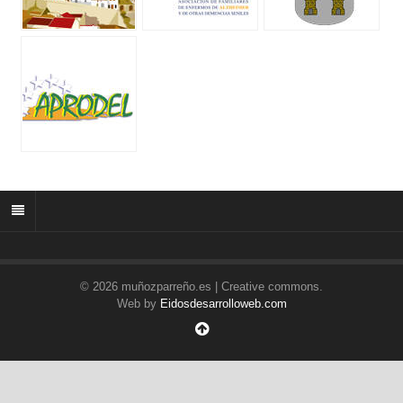
© 2026 muñozparreño.es | Creative commons.
Web by
Eidosdesarrolloweb.com