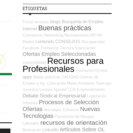
ETIQUETAS
blogs
Búsqueda de Empleo
Fiscal
recursos
Buenas prácticas
Internet
Coronavirus
Networking
Reclutamiento RR.HH.
contenido
CONSEJOS
Madrid
Discapacidad
Facebook
Formación Técnica
financiación
Ofertas Empleo Seleccionadas
Recursos para
sostenibilidad
Profesionales
Formación On-line
apps
Malas prácticas
CALIDAD
Centros de
Empleo y Ag. Colocación
Medio Ambiente
Start-ups
Juventud
Lectura
Aprodel CLM
Emprendimiento
Debate Sindical-Empresarial
Legislación
Procesos de Selección
Informes
Ofertas
Nuevas
descargas
Comercio
Tecnologias
Prevención de Riesgos
recursos de orientación
Laborales
Artículos Sobre OL
Linkedin
Motivación