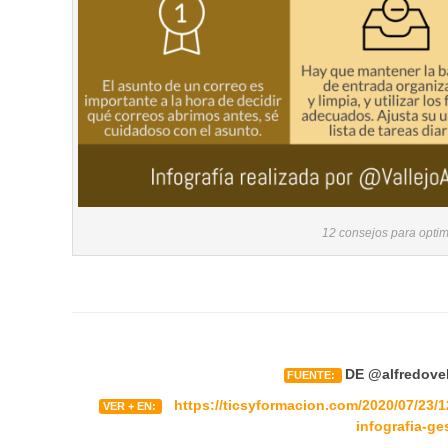
12 consejos para optim
DE @alfredovel
FUENTE:
https://ticsyformacion.com/2020/07/23/1
VER + EN:
infografia-ge