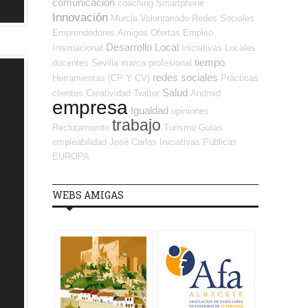
comunicación
coaching
Smartphone
Innovación
Murcia
Voluntariado
Redes Sociales
Emprendedores
Amigos
Ofertas Empleo
Desarrollo Local
Internacional
Iniciativas Locales
tiempo
docentes
Sevilla
marca profesional
redes sociales
Herramientas (CP Y CV)
Prácticas
Salud
clientes
Creatividad
Twitter
Android
empresa
Igualdad
opiniones
trabajo
Reclutamiento
Turismo
Guías
empleabilidad
José Carlos
Iniciativas Públicas
EUROPA
WEBS AMIGAS