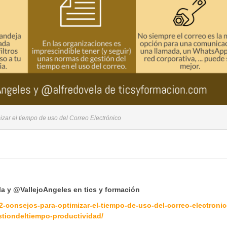
izar el tiempo de uso del Correo Electrónico
a y @VallejoAngeles en tics y formación
2-consejos-para-optimizar-el-tiempo-de-uso-del-correo-electronic
stiondeltiempo-productividad/