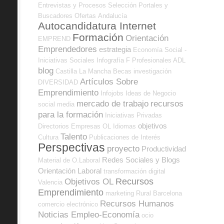
Entrevistas y Procesos Selección
Portales y
Buscadores Ofertas
Andalucía
Autocandidatura Internet
Formación
Orientación
EMPREND
Emprendedores
estrategia
Economía Social -
Iniciativas Sociales
Infografía
F Profesionales ADL
blog
Castilla La Mancha
Becas
investigación
Artículos Sobre
DIVERSIDAD
Emprendimiento
Infojobs
Ideas de Negocio
mercado de trabajo
recursos
social media
para la formación
Iniciativas Privadas
objetivos
Directorios Empresas OL
Idiomas
Talento
Cultura
Publicaciones de Interés
Perspectivas
proyecto
Productividad
Redes Sociales y Blogs
Material de O.Laboral
Orientación Laboral
transformación digital
Recursos
Objetivos OL
Valencia
Emprendimiento
marketing
Rural
Barcelona
Recursos Humanos
comercio electrónico
Noticias Empleo-Economía
ocio