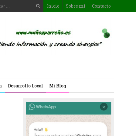
Inicio
Sobre mi
Contacto
n
Desarrollo Local
Mi Blog