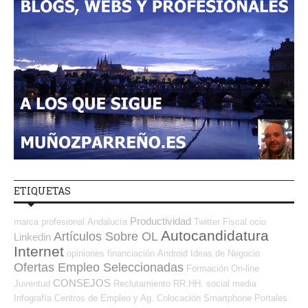
ETIQUETAS
Productividad
marca profesional
Andalucía
Twitter
Fiscal
ocio
Autocandidatura
Artículos Sobre OL
Linkedin
Internet
opiniones
financiación
Android
Ideas de Negocio
Ofertas Empleo Seleccionadas
Formación On-line
CONSEJOS
Juventud
Reclutamiento RR.HH.
social media
Infografía
Centros de Empleo y Ag. Colocación
Smartphone
Portales