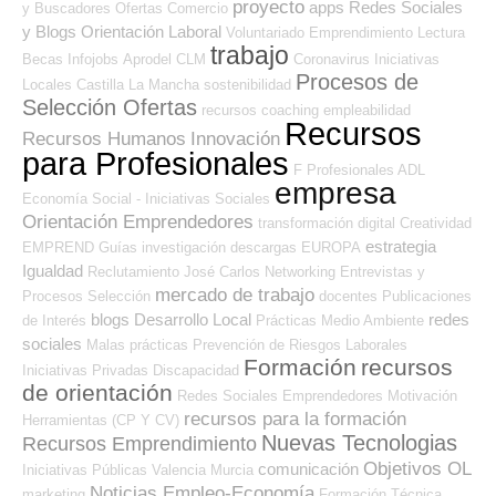
proyecto
apps
Redes Sociales
y Buscadores Ofertas
Comercio
y Blogs Orientación Laboral
Voluntariado
Emprendimiento
Lectura
trabajo
Becas
Infojobs
Aprodel CLM
Coronavirus
Iniciativas
Procesos de
Locales
Castilla La Mancha
sostenibilidad
Selección Ofertas
recursos
coaching
empleabilidad
Recursos
Recursos Humanos
Innovación
para Profesionales
F Profesionales ADL
empresa
Economía Social - Iniciativas Sociales
Orientación Emprendedores
transformación digital
Creatividad
estrategia
EMPREND
Guías
investigación
descargas
EUROPA
Igualdad
Reclutamiento
José Carlos
Networking
Entrevistas y
mercado de trabajo
Procesos Selección
docentes
Publicaciones
blogs
Desarrollo Local
redes
de Interés
Prácticas
Medio Ambiente
sociales
Malas prácticas
Prevención de Riesgos Laborales
Formación
recursos
Iniciativas Privadas
Discapacidad
de orientación
Redes Sociales Emprendedores
Motivación
recursos para la formación
Herramientas (CP Y CV)
Nuevas Tecnologias
Recursos Emprendimiento
Objetivos OL
comunicación
Iniciativas Públicas
Valencia
Murcia
Noticias Empleo-Economía
marketing
Formación Técnica