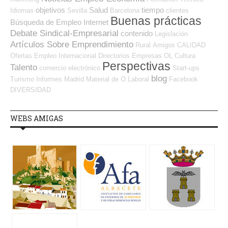
objetivos
Salud
tiempo
Idiomas
Sevilla
Barcelona
clientes
Buenas prácticas
Búsqueda de Empleo Internet
Debate Sindical-Empresarial
contenido
Legislación
Artículos Sobre Emprendimiento
Rural
Amigos
CALIDAD
Ofertas Empleo Internacional
Directorios Empresas OL
Cultura
Perspectivas
Talento
comercio electrónico
Start-ups
blog
Turismo
Informes
Madrid
Material de O.Laboral
Facebook
DIVERSIDAD
WEBS AMIGAS