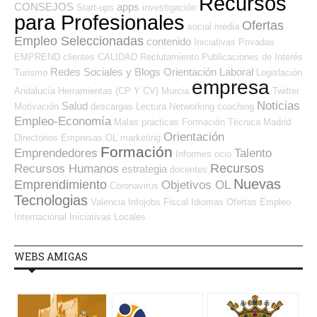
Recursos
CONSEJOS
apps
Start-ups
investigación
para Profesionales
Ofertas
social media
Empleo Seleccionadas
contenido
Iniciativas Privadas
EMPREND
clientes
CALIDAD
Reclutamiento
Publicaciones de Interés
Redes Sociales y Blogs Orientación Laboral
Turismo
Legislación
empresa
Andalucía
Herramientas (CP Y CV)
Murcia
Twitter
Noticias
Salud
Motivación
descargas
Lectura
Networking
coaching
Empleo-Economía
Malas prácticas
Formación Técnica
Madrid
Orientación
Directorios Empresas OL
marketing
Formación
Emprendedores
Talento
Informes
ocio
Recursos
Recursos Humanos
estrategia
docentes
Nuevas
Emprendimiento
Objetivos OL
Coronavirus
Tecnologias
Valencia
Infojobs
Fiscal
Idiomas
Ofertas Empleo
Internacional
Iniciativas Locales
WEBS AMIGAS