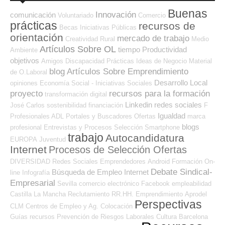
Buenas
Innovación
comunicación
Voluntariado
Comercio
prácticas
recursos de
Becas
Iniciativas Públicas
orientación
mercado de trabajo
Creatividad
Rural
Medio
Artículos Sobre OL
tiempo
Productividad
Ambiente
objetivos
Amigos
Discapacidad
Prácticas
Ideas de Negocio
Material
blog
Artículos Sobre Emprendimiento
de O.Laboral
Desarrollo Local
opiniones
Economía Social - Iniciativas Sociales
proyecto
recursos para la formación
transformación digital
Linkedin
redes sociales
José Carlos
sostenibilidad
financiación
F
Igualdad
Profesionales ADL
Portales y Buscadores Ofertas
marca
blogs
profesional
Entrevistas y Procesos Selección
Smartphone
trabajo
Autocandidatura
EUROPA
Juventud
Internet
Procesos de Selección Ofertas
DIVERSIDAD
Redes Sociales Emprendedores
Android
Formación On-
Debate Sindical-
Búsqueda de Empleo Internet
line
Infografía
Empresarial
Sevilla
comercio electrónico
Facebook
empleabilidad
Castilla La Mancha
Reclutamiento RR.HH.
Emprendimiento
Aprodel
Perspectivas
CLM
Centros de Empleo y Ag. Colocación
Guías
recursos
Prevención de Riesgos Laborales
Cultura
Barcelona