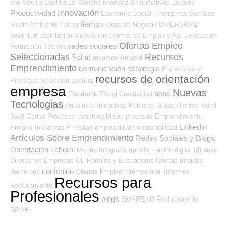
line
Sevilla
Castilla La Mancha
financiación
Iniciativas Locales
Innovación
Productividad
Economía Social - Iniciativas Sociales
tiempo
Medio Ambiente
Twitter
Ideas de Negocio
DIVERSIDAD
Juventud
Legislación
Motivación
Centros de Empleo y Ag. Colocación
Ofertas Empleo
redes sociales
Formación Técnica
Seleccionadas
Recursos
Salud
recursos
Android
Emprendimiento
comunicación
estrategia
Entrevistas y
recursos de orientación
Procesos Selección
Lectura
empresa
Nuevas
apps
Facebook
Fiscal
Creatividad
Tecnologias
Andalucía
Iniciativas Públicas
Guías
clientes
Rural
José Carlos
Prácticas
coaching
Malas prácticas
Emprendimiento
Linkedin
Amigos
Iniciativas Privadas
empleabilidad
sostenibilidad
Artículos Sobre Emprendimiento
Redes Sociales y Blogs
Orientación Laboral
Madrid
Infografía
transformación digital
Idiomas
Directorios Empresas OL
Portales y Buscadores Ofertas
Infojobs
contenido
Barcelona
Ofertas Empleo Internacional
Informes
Recursos para
Reclutamiento
Profesionales
blogs
EMPREND
Reclutamiento
RR.HH.