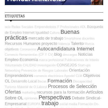
ETIQUETAS
Búsqueda
ocio
Redes Sociales Emprendedores
F Profesionales ADL
Buenas
de Empleo Internet
Igualdad
Cultura
prácticas
mercado de trabajo
Smartphone
docentes
Recursos Humanos
proyecto
Talento
Valencia
Murcia
Autocandidatura Internet
objetivos
Coronavirus
blog
Noticias
Comercio
Herramientas (CP Y CV)
descargas
Empleo-Economía
marca profesional
Publicaciones de Interés
CONSEJOS
Voluntariado
CALIDAD
investigación
Start-ups
Orientación
Networking
Prevención de Riesgos Laborales
Emprendedores
Objetivos
comercio electrónico
Aprodel CLM
Formación
OL
Desarrollo Local
Becas
Discapacidad
Procesos de Selección
Turismo
Material de O.Laboral
Ofertas
Artículos
recursos para la formación
marketing
Perspectivas
Sobre OL
Debate Sindical-
opiniones
trabajo
Empresarial
EUROPA
social media
Formación On-