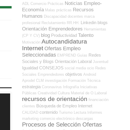
Noticias Empleo-
ADL
Comercio
Prácticas
Economía
Recursos
Malas prácticas
Humanos
Discapacidad
docentes
marca
Linkedin
blogs
profesional
Reclutamiento RR.HH.
Orientación Emprendedores
Herramientas
blog
Talento
Productividad
(CP Y CV)
Autocandidatura
Motivación
Internet
Ofertas Empleo
Seleccionadas
Redes
EMPREND
Guías
Sociales y Blogs Orientación Laboral
Juventud
Igualdad
CONSEJOS
social media
ocio
Redes
objetivos
Sociales Emprendedores
Android
Aprodel CLM
investigación
Formación Técnica
estrategia
Coronavirus
Infografía
Iniciativas
Públicas
Creatividad
Cultura
Material de O.Laboral
recursos de orientación
financiación
Búsqueda de Empleo Internet
clientes
contenido
CALIDAD
Turismo
Lectura
Informes
marketing
comercio electrónico
descargas
Procesos de Selección Ofertas