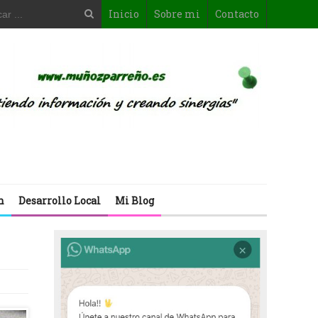
Inicio
Sobre mi
Contacto
n
Desarrollo Local
Mi Blog