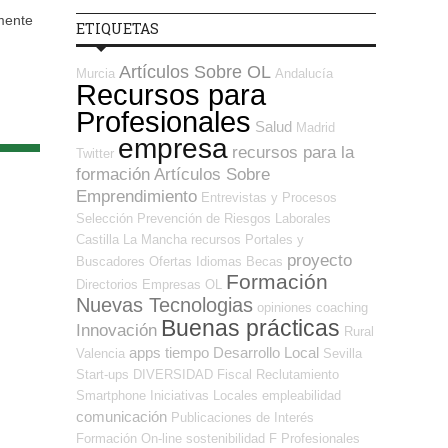
 mente
ETIQUETAS
Artículos Sobre OL
Murcia
Andalucía
Recursos para
Profesionales
Salud
Madrid
empresa
recursos para la
Twitter
formación
Artículos Sobre
Emprendimiento
Entrevistas y Procesos
Selección
Prevención de Riesgos Laborales
Castilla La Mancha
recursos
Portales y
proyecto
Buscadores Ofertas
Idiomas
Becas
Formación
Directorios Empresas OL
Nuevas Tecnologias
opiniones
coaching
Buenas prácticas
Innovación
Rural
apps
tiempo
Desarrollo Local
Valencia
Sevilla
Start-ups
DIVERSIDAD
Fiscal
Reclutamiento
Smartphone
Iniciativas Locales
empleabilidad
comunicación
Publicaciones de Interés
Formación On-line
sostenibilidad
F Profesionales