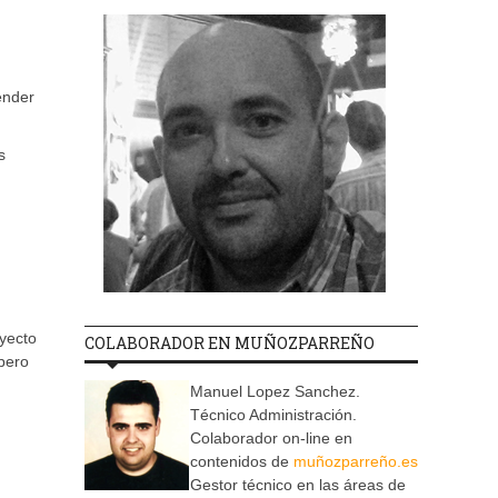
ender
s
oyecto
COLABORADOR EN MUÑOZPARREÑO
 pero
Manuel Lopez Sanchez.
Técnico Administración.
Colaborador on-line en
contenidos de
muñozparreño.es
Gestor técnico en las áreas de