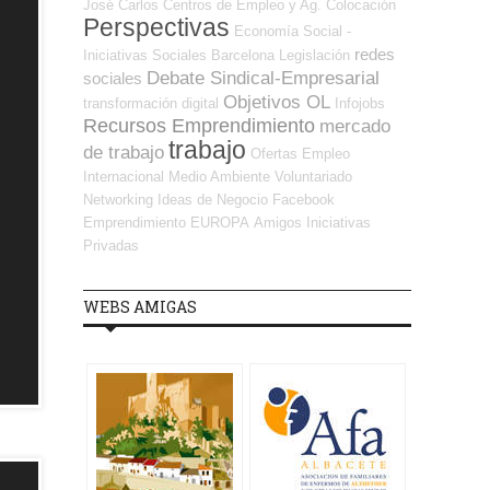
José Carlos
Centros de Empleo y Ag. Colocación
Perspectivas
Economía Social -
redes
Iniciativas Sociales
Barcelona
Legislación
Debate Sindical-Empresarial
sociales
Objetivos OL
transformación digital
Infojobs
Recursos Emprendimiento
mercado
trabajo
de trabajo
Ofertas Empleo
Internacional
Medio Ambiente
Voluntariado
Networking
Ideas de Negocio
Facebook
Emprendimiento
EUROPA
Amigos
Iniciativas
Privadas
WEBS AMIGAS