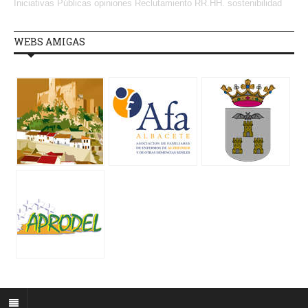
Iniciativas Públicas
opiniones
Reclutamiento RR.HH.
sostenibilidad
WEBS AMIGAS