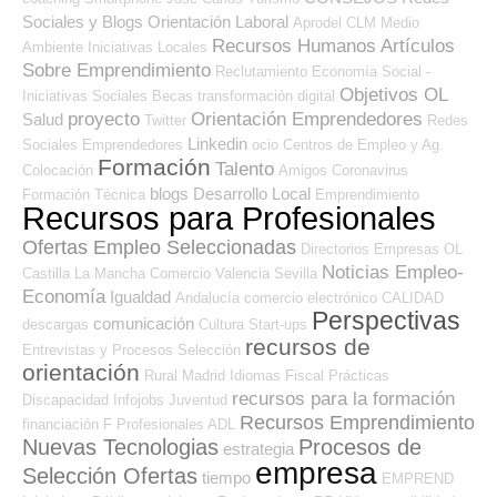
Sociales y Blogs Orientación Laboral
Aprodel CLM
Medio
Recursos Humanos
Artículos
Ambiente
Iniciativas Locales
Sobre Emprendimiento
Reclutamiento
Economía Social -
Objetivos OL
Iniciativas Sociales
Becas
transformación digital
proyecto
Orientación Emprendedores
Salud
Twitter
Redes
Linkedin
Sociales Emprendedores
ocio
Centros de Empleo y Ag.
Formación
Talento
Colocación
Amigos
Coronavirus
blogs
Desarrollo Local
Formación Técnica
Emprendimiento
Recursos para Profesionales
Ofertas Empleo Seleccionadas
Directorios Empresas OL
Noticias Empleo-
Castilla La Mancha
Comercio
Valencia
Sevilla
Economía
Igualdad
Andalucía
comercio electrónico
CALIDAD
Perspectivas
comunicación
descargas
Cultura
Start-ups
recursos de
Entrevistas y Procesos Selección
orientación
Rural
Madrid
Idiomas
Fiscal
Prácticas
recursos para la formación
Discapacidad
Infojobs
Juventud
Recursos Emprendimiento
financiación
F Profesionales ADL
Nuevas Tecnologias
Procesos de
estrategia
empresa
Selección Ofertas
tiempo
EMPREND