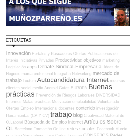
ETIQUETAS
Innovación
Portales y Buscadores Ofertas
Publicaciones de
Productividad
objetivos
Interés
Iniciativas Privadas
marketing
Debate Sindical-Empresarial
apps
Legislación
Ideas de
mercado de
Negocio
marca profesional
Infografía
Networking
Autocandidatura Internet
trabajo
Lectura
recursos
Buenas
clientes
social media
Android
Guías
EUROPA
prácticas
Prevención de Riesgos Laborales
DIVERSIDAD
Informes
Malas prácticas
Motivación
empleabilidad
Voluntariado
contenido
Ofertas Empleo Internacional
docentes
investigación
trabajo
blog
Herramientas (CP Y CV)
Creatividad
Material de
Artículos Sobre
Búsqueda de Empleo Internet
O.Laboral
OL
redes sociales
Barcelona
Formación On-line
Facebook
Murcia
CONSEJOS
Redes
coaching
Smartphone
José Carlos
Turismo