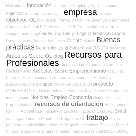
Innovación
Networking
Centros de Empleo y Ag. Colocación
empresa
objetivos
transformación digital
Idiomas
Objetivos OL
Motivación
Formación On-line
Juventud
Smartphone
estrategia
Coronavirus
Fiscal
F Profesionales ADL
Creatividad
Redes Sociales y Blogs Orientación Laboral
Amigos
marketing
Buenas
Talento
Prevención de Riesgos Laborales
Murcia
prácticas
Desarrollo Local
Twitter
Rural
EUROPA
docentes
Recursos para
Artículos Sobre OL
blog
Profesionales
Discapacidad
comercio electrónico
Artículos Sobre Emprendimiento
Reclutamiento
coaching
Informes
Publicaciones de Interés
Comercio
ocio
Portales y
proyecto
apps
Buscadores Ofertas
Barcelona
Legislación
CONSEJOS
Andalucía
Valencia
recursos
José Carlos
Voluntariado
Noticias Empleo-Economía
investigación
Redes Sociales
recursos de orientación
Emprendedores
Reclutamiento
Salud
RR.HH.
Aprodel CLM
Iniciativas Locales
Prácticas
CALIDAD
trabajo
descargas
Turismo
Directorios Empresas OL
Malas
prácticas
empleabilidad
Ideas de Negocio
Iniciativas Públicas
Madrid
Infografía
opiniones
Emprendimiento
marca profesional
DIVERSIDAD