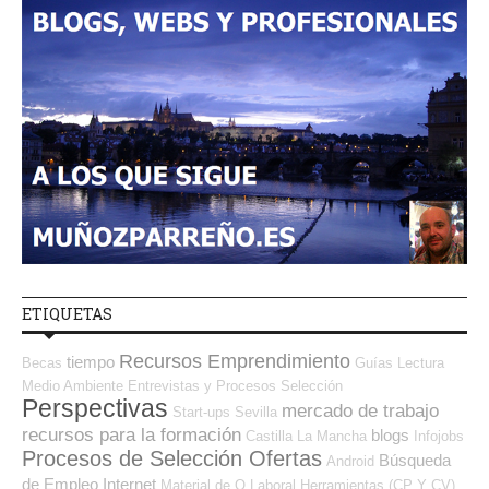
ETIQUETAS
Recursos Emprendimiento
tiempo
Becas
Guías
Lectura
Medio Ambiente
Entrevistas y Procesos Selección
Perspectivas
mercado de trabajo
Start-ups
Sevilla
recursos para la formación
blogs
Castilla La Mancha
Infojobs
Procesos de Selección Ofertas
Búsqueda
Android
de Empleo Internet
Material de O.Laboral
Herramientas (CP Y CV)