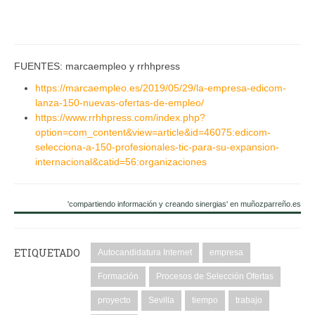
FUENTES: marcaempleo y rrhhpress
https://marcaempleo.es/2019/05/29/la-empresa-edicom-
lanza-150-nuevas-ofertas-de-empleo/
https://www.rrhhpress.com/index.php?
option=com_content&view=article&id=46075:edicom-
selecciona-a-150-profesionales-tic-para-su-expansion-
internacional&catid=56:organizaciones
'compartiendo información y creando sinergias' en muñozparreño.es
ETIQUETADO
Autocandidatura Internet
empresa
Formación
Procesos de Selección Ofertas
proyecto
Sevilla
tiempo
trabajo