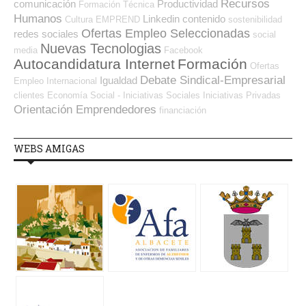
Recursos
comunicación
Productividad
Formación Técnica
Humanos
Linkedin
contenido
Cultura
EMPREND
sostenibilidad
Ofertas Empleo Seleccionadas
redes sociales
social
Nuevas Tecnologias
media
Facebook
Autocandidatura Internet
Formación
Ofertas
Debate Sindical-Empresarial
Igualdad
Empleo Internacional
clientes
Economía Social - Iniciativas Sociales
Iniciativas Privadas
Orientación Emprendedores
financiación
WEBS AMIGAS