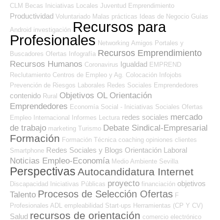
CLM
Becas
Iniciativas Locales
Juventud
Emprendimiento
Productividad
Voluntariado
Malas prácticas
Ideas de Negocio
Guías
Recursos para
Android
investigación
Profesionales
Networking
Amigos
Portales y
Recursos Emprendimiento
Buscadores Ofertas
Infografía
Recursos Humanos
Igualdad
Coronavirus
EMPREND
Reclutamiento
Centros de Empleo y Ag. Colocación
Infojobs
Prevención de Riesgos Laborales
Redes Sociales Emprendedores
Objetivos OL
Orientación
contenido
Rural
Emprendedores
Economía Social - Iniciativas Sociales
Ofertas
mercado
redes sociales
Empleo Internacional
Informes
Lectura
de trabajo
Debate Sindical-Empresarial
marketing
Turismo
Formación
Formación Técnica
coaching
opiniones
clientes
Redes Sociales y Blogs Orientación Laboral
Smartphone
Noticias Empleo-Economía
Medio Ambiente
Sevilla
Perspectivas
Autocandidatura Internet
proyecto
objetivos
Discapacidad
Iniciativas Públicas
financiación
Procesos de Selección Ofertas
Talento
F
Profesionales ADL
empleabilidad
Start-ups
Herramientas (CP Y CV)
recursos de orientación
Salud
comercio electrónico