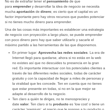
No es de extrañar tener el
pensamiento
de que
para
emprender
y desarrollar la idea de negocio se necesita
mucha
aportación
de
dinero
; es cierto que el capital es un
factor importante pero hay otros recursos que puedes potenciar
si no tienes mucho dinero para emprender.
Una de las cosas más importantes es establecer una estrategia
de negocio con proyección a largo plazo, se puede emprender
con poco dinero pero hay que saber utilizarlo y sacarle el
máximo partido a las herramientas de las que disponemos.
En primer lugar:
Aprovecha las redes sociales
. La era de
Internet llegó para quedarse, ahora si no estás en la web
no existes así que no descuides tu presencia en la gran
red. Es importante interactuar con los potenciales clientes a
través de las diferentes redes sociales, todas de carácter
gratuito y con la capacidad de llegar a miles de personas y
la viralidad que les concede. Ten en cuenta que no tienes
que estar presente en todas, si no en la que mejor se
adapte al desarrollo de tu negocio.
Ten claro a quién te diriges, no te menosprecies y
date
valor
. Ten claro si tu
producto
es ‘low cost’ o tiene un
carácter ‘premium’, el precio que le pongas a tu producto o