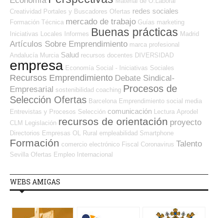
Economía
Material de O.Laboral
redes sociales
Creatividad
Portales y Buscadores Ofertas
mercado de trabajo
Formación Técnica
Guías
marketing
Buenas prácticas
Iniciativas Locales
Informes
Madrid
Artículos Sobre Emprendimiento
marca profesional
Salud
Andalucía
Murcia
recursos
docentes
DIVERSIDAD
empresa
Economía Social - Iniciativas Sociales
Recursos Emprendimiento
Debate Sindical-
Procesos de
Empresarial
sostenibilidad
coaching
Selección Ofertas
Barcelona
Emprendimiento
social media
comunicación
Entrevistas y Procesos Selección
Lectura
Aprodel
recursos de orientación
proyecto
CLM
Legislación
Directorios Empresas OL
Rural
empleabilidad
Smartphone
Formación
Talento
comercio electrónico
Fiscal
Coronavirus
Sevilla
Ofertas Empleo Internacional
WEBS AMIGAS