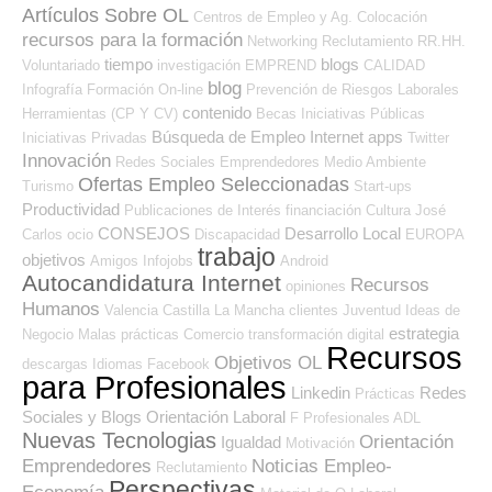
Artículos Sobre OL
Centros de Empleo y Ag. Colocación
recursos para la formación
Networking
Reclutamiento RR.HH.
tiempo
blogs
Voluntariado
investigación
EMPREND
CALIDAD
blog
Infografía
Formación On-line
Prevención de Riesgos Laborales
contenido
Herramientas (CP Y CV)
Becas
Iniciativas Públicas
Búsqueda de Empleo Internet
apps
Iniciativas Privadas
Twitter
Innovación
Redes Sociales Emprendedores
Medio Ambiente
Ofertas Empleo Seleccionadas
Turismo
Start-ups
Productividad
Publicaciones de Interés
financiación
Cultura
José
CONSEJOS
Desarrollo Local
Carlos
ocio
Discapacidad
EUROPA
trabajo
objetivos
Amigos
Infojobs
Android
Autocandidatura Internet
Recursos
opiniones
Humanos
Valencia
Castilla La Mancha
clientes
Juventud
Ideas de
estrategia
Negocio
Malas prácticas
Comercio
transformación digital
Recursos
Objetivos OL
descargas
Idiomas
Facebook
para Profesionales
Linkedin
Redes
Prácticas
Sociales y Blogs Orientación Laboral
F Profesionales ADL
Nuevas Tecnologias
Orientación
Igualdad
Motivación
Emprendedores
Noticias Empleo-
Reclutamiento
Perspectivas